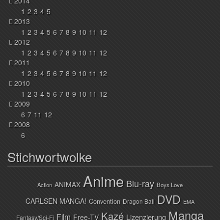
2014
1
2
3
4
5
2013
1
2
3
4
5
6
7
8
9
10
11
12
2012
1
2
3
4
5
6
7
8
9
10
11
12
2011
1
2
3
4
5
6
7
8
9
10
11
12
2010
1
2
3
4
5
6
7
8
9
10
11
12
2009
6
7
11
12
2008
6
Stichwortwolke
Anime
Blu-ray
ANIMAX
Action
Boys Love
DVD
CARLSEN MANGA!
Convention
Dragon Ball
EMA
Manga
Kazé
Film
Lizenzierung
Free-TV
Fantasy/Sci-Fi