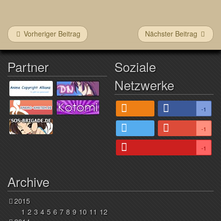
Vorheriger Beitrag
Nächster Beitrag
Partner
Soziale
Netzwerke
-1
-1
-1
Archive
2015
1
2
3
4
5
6
7
8
9
10
11
12