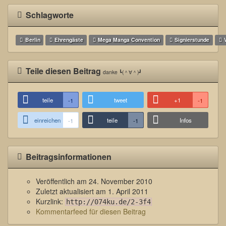
Schlagworte
Berlin
Ehrengäste
Mega Manga Convention
Signierstunde
Teile diesen Beitrag
danke ┗(＾∀＾)┛
teile
tweet
+1
-1
-1
einreichen
teile
Infos
-1
-1
Beitragsinformationen
Veröffentlich am
24. November 2010
Zuletzt aktualisiert am
1. April 2011
Kurzlink:
http://074ku.de/2-3f4
Kommentarfeed für diesen Beitrag