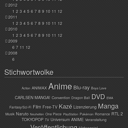
2012
1
2
3
4
5
6
7
8
9
10
11
12
2011
1
2
3
4
5
6
7
8
9
10
11
12
2010
1
2
3
4
5
6
7
8
9
10
11
12
2009
6
7
11
12
2008
6
Stichwortwolke
Anime
Blu-ray
ANIMAX
Action
Boys Love
DVD
CARLSEN MANGA!
Convention
Dragon Ball
EMA
Manga
Kazé
Film
Lizenzierung
Free-TV
Fantasy/Sci-Fi
Naruto
RTL 2
Musik
One Piece
Romance
Pokémon
Neuheiten
PlayStation
TOKYOPOP
Universum ANIME
TV
Veranstaltung
Veröffentlichung
Videospiel