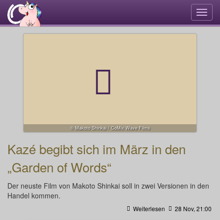
Navi
umsc
© Makoto Shinkai / CoMix Wave Films
Kazé begibt sich im März in den
„Garden of Words“
Der neuste Film von Makoto Shinkai soll in zwei Versionen in den
Handel kommen.
Weiterlesen
28 Nov, 21:00