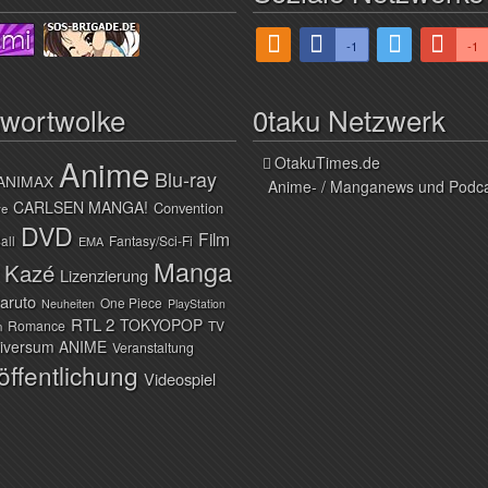
-1
-1
hwortwolke
0taku Netzwerk
Anime
OtakuTimes.de
Blu-ray
ANIMAX
Anime- / Manganews und Podc
CARLSEN MANGA!
Convention
ve
DVD
Film
all
Fantasy/Sci-Fi
EMA
Manga
Kazé
Lizenzierung
aruto
One Piece
Neuheiten
PlayStation
RTL 2
TOKYOPOP
Romance
TV
n
iversum ANIME
Veranstaltung
öffentlichung
Videospiel