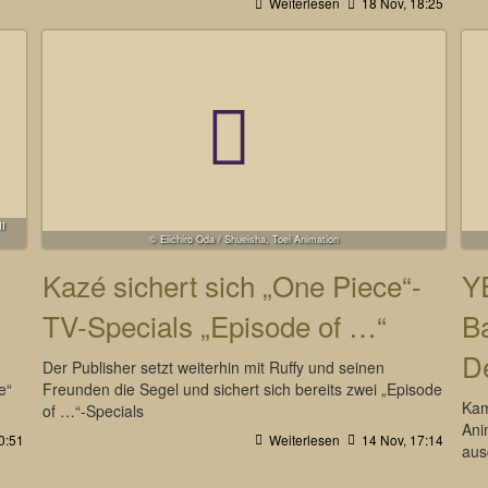
Weiterlesen
18 Nov, 18:25
I
© Eiichiro Oda / Shueisha, Toei Animation
Kazé sichert sich „One Piece“-
Y
TV-Specials „Episode of …“
Ba
D
Der Publisher setzt weiterhin mit Ruffy und seinen
e“
Freunden die Segel und sichert sich bereits zwei „Episode
Kam
of …“-Specials
Ani
0:51
Weiterlesen
14 Nov, 17:14
aus