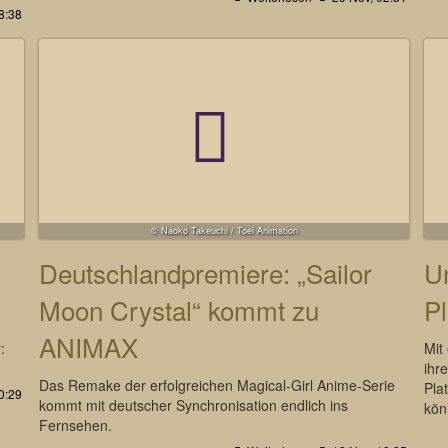
8:38
© Naoko Takeuchi / Toei Animation
Deutschlandpremiere: „Sailor
U
Moon Crystal“ kommt zu
P
ANIMAX
:
Mit
ihr
Das Remake der erfolgreichen Magical-Girl Anime-Serie
Pla
0:29
kommt mit deutscher Synchronisation endlich ins
kön
Fernsehen.