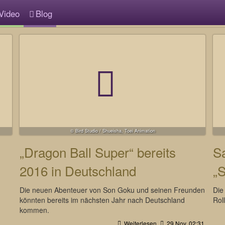
Video
Blog
© Bird Studio / Shueisha, Toei Animation
„Dragon Ball Super“ bereits
S
2016 in Deutschland
„S
Die neuen Abenteuer von Son Goku und seinen Freunden
Die
könnten bereits im nächsten Jahr nach Deutschland
Rol
kommen.
Weiterlesen
29 Nov, 02:31