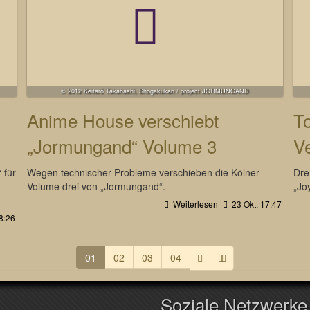
© 2012 Keitarō Takahashi, Shogakukan / project JORMUNGAND
Anime House verschiebt
T
„Jormungand“ Volume 3
V
 für
Wegen technischer Probleme verschieben die Kölner
Dre
Volume drei von „Jormungand“.
„Jo
Weiterlesen
23 Okt, 17:47
8:26
(aktuell)
01
02
03
04
Soziale Netzwerke