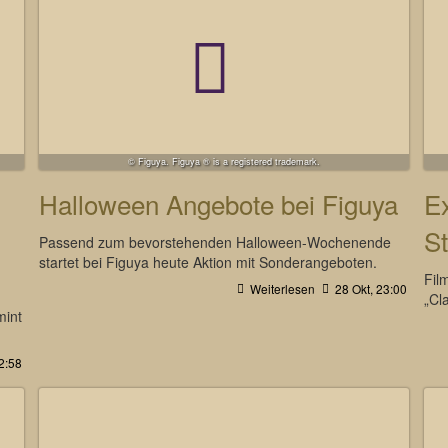
© Figuya. Figuya ® is a registered trademark.
Halloween Angebote bei Figuya
Ex
S
Passend zum bevorstehenden Halloween-Wochenende
startet bei Figuya heute Aktion mit Sonderangeboten.
Fil
Weiterlesen
28 Okt, 23:00
„Cl
mint
2:58