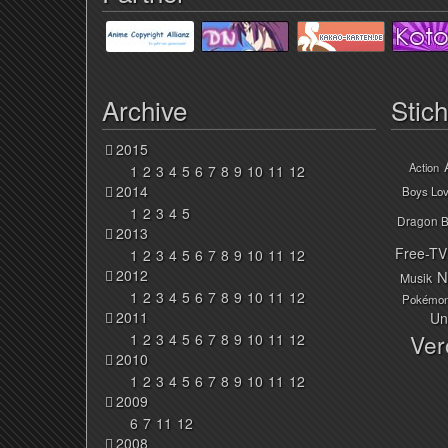
Archive
Stic
2015
Action
1
2
3
4
5
6
7
8
9
10
11
12
2014
Boys Lo
1
2
3
4
5
Dragon B
2013
Free-TV
1
2
3
4
5
6
7
8
9
10
11
12
2012
N
Musik
1
2
3
4
5
6
7
8
9
10
11
12
Pokémo
2011
Un
Ver
1
2
3
4
5
6
7
8
9
10
11
12
2010
1
2
3
4
5
6
7
8
9
10
11
12
2009
6
7
11
12
2008