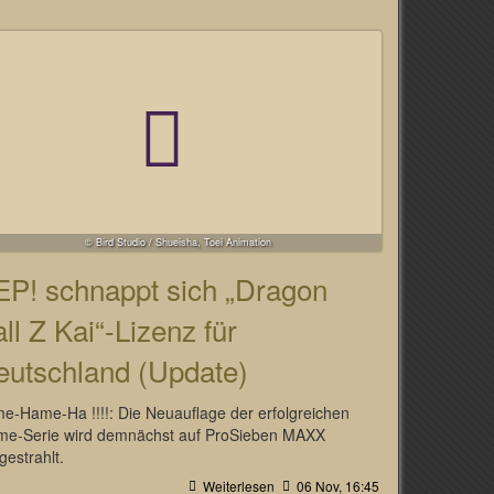
© Bird Studio / Shueisha, Toei Animation
EP! schnappt sich „Dragon
ll Z Kai“-Lizenz für
eutschland (Update)
e-Hame-Ha !!!!: Die Neuauflage der erfolgreichen
me-Serie wird demnächst auf ProSieben MAXX
gestrahlt.
Weiterlesen
06 Nov, 16:45