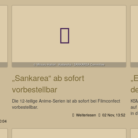
© Mitsuru Hattori · Kodansha / SANKAREA Committee
„Sankarea“ ab sofort
„E
vorbestellbar
d
Die 12-teilige Anime-Serien ist ab sofort bei Filmconfect
KSM
vorbestellbar.
auf
in 
Weiterlesen
02 Nov, 13:52
0:04