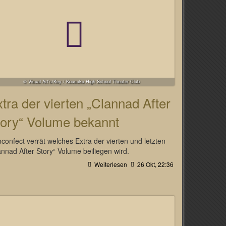
© Visual Art’s/Key / Kousaka High School Theater Club
tra der vierten „Clannad After
tory“ Volume bekannt
mconfect verrät welches Extra der vierten und letzten
annad After Story“ Volume beiliegen wird.
Weiterlesen
26 Okt, 22:36