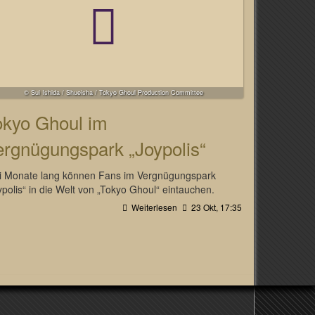
© Sui Ishida / Shueisha / Tokyo Ghoul Production Committee
okyo Ghoul im
ergnügungspark „Joypolis“
i Monate lang können Fans im Vergnügungspark
ypolis“ in die Welt von „Tokyo Ghoul“ eintauchen.
Weiterlesen
23 Okt, 17:35