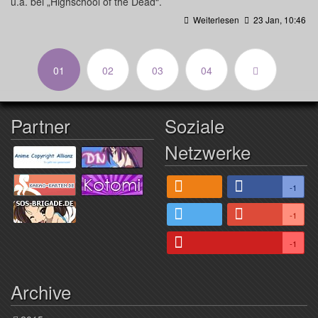
u.a. bei „Highschool of the Dead“.
Weiterlesen
23 Jan, 10:46
(aktuell)
01
02
03
04
Partner
Soziale
Netzwerke
-1
-1
-1
Archive