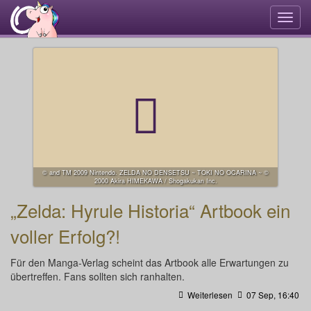
Navi
umsc
© and TM 2009 Nintendo. ZELDA NO DENSETSU ~ TOKI NO OCARINA ~ ©
2000 Akira HIMEKAWA / Shogakukan Inc.
„Zelda: Hyrule Historia“ Artbook ein
voller Erfolg?!
Für den Manga-Verlag scheint das Artbook alle Erwartungen zu
übertreffen. Fans sollten sich ran­hal­ten.
Weiterlesen
07 Sep, 16:40