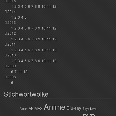
2015
1
2
3
4
5
6
7
8
9
10
11
12
2014
1
2
3
4
5
2013
1
2
3
4
5
6
7
8
9
10
11
12
2012
1
2
3
4
5
6
7
8
9
10
11
12
2011
1
2
3
4
5
6
7
8
9
10
11
12
2010
1
2
3
4
5
6
7
8
9
10
11
12
2009
6
7
11
12
2008
6
Stichwortwolke
Anime
Blu-ray
ANIMAX
Action
Boys Love
DVD