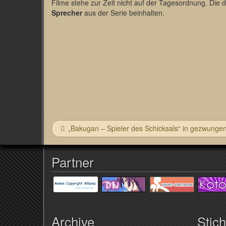
Filme stehe zur Zeit nicht auf der Tagesordnung. Die 
Sprecher
aus der Serie beinhalten.
„Bakugan – Spieler des Schicksals“ in gezwunge
Partner
Archive
Stic