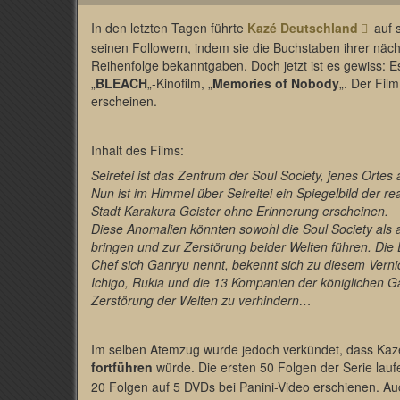
In den letzten Tagen führte
Kazé Deutschland
auf 
seinen Followern, indem sie die Buchstaben ihrer näc
Reihenfolge bekanntgaben. Doch jetzt ist es gewiss: E
„
BLEACH
„-Kinofilm, „
Memories of Nobody
„. Der Film
erscheinen.
Inhalt des Films:
Seiretei ist das Zentrum der Soul Society, jenes Orte
Nun ist im Himmel über Seireitei ein Spiegelbild der re
Stadt Karakura Geister ohne Erinnerung erscheinen.
Diese Anomalien könnten sowohl die Soul Society als 
bringen und zur Zerstörung beider Welten führen. Die
Chef sich Ganryu nennt, bekennt sich zu diesem Verni
Ichigo, Rukia und die 13 Kompanien der königlichen Ga
Zerstörung der Welten zu verhindern…
Im selben Atemzug wurde jedoch verkündet, dass Ka
fortführen
würde. Die ersten 50 Folgen der Serie lauf
20 Folgen auf 5 DVDs bei Panini-Video erschienen. Au