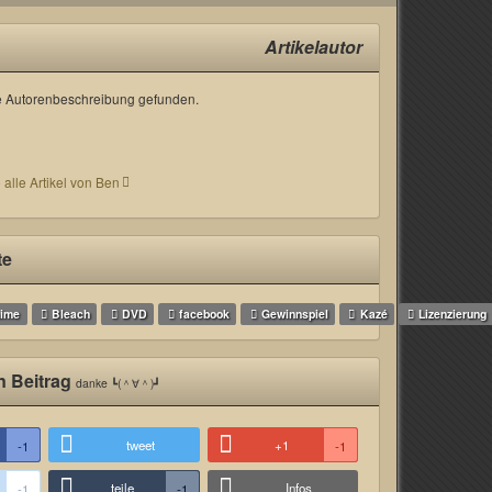
Artikelautor
 Autorenbeschreibung gefunden.
 alle Artikel von Ben
te
ime
Bleach
DVD
facebook
Gewinnspiel
Kazé
Lizenzierung
n Beitrag
danke ┗(＾∀＾)┛
tweet
+1
-1
-1
teile
Infos
-1
-1