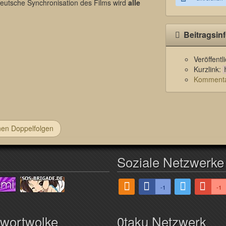
deutsche Synchronisation des Films wird
alle
Beitragsin
Veröffent
Kurzlink:
Kommentar
nen Doppelfolgen
Soziale Netzwerke
-1
-1
hwortwolke
0taku Netzwerk