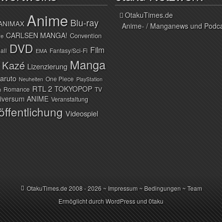
Anime
OtakuTimes.de
Blu-ray
ANIMAX
Anime- / Manganews und Podc
CARLSEN MANGA!
Convention
ve
DVD
Film
all
Fantasy/Sci-Fi
EMA
Manga
Kazé
Lizenzierung
aruto
One Piece
Neuheiten
PlayStation
RTL 2
TOKYOPOP
Romance
TV
n
iversum ANIME
Veranstaltung
öffentlichung
Videospiel
OtakuTimes.de
2008 - 2026 ~
Impressum
~
Bedingungen
~
Team
Ermöglicht durch
WordPress
und
0taku