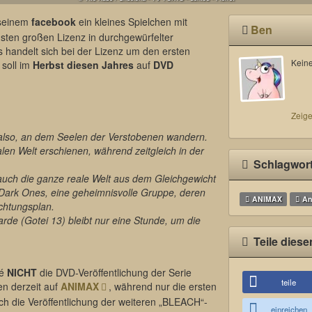
seinem
facebook
ein kleines Spielchen mit
Ben
hsten großen Lizenz in durchgewürfelter
s handelt sich bei der Lizenz um den ersten
Keine
 soll im
Herbst diesen Jahres
auf
DVD
Zeige
s also, an dem Seelen der Verstobenen wandern.
alen Welt erschienen, während zeitgleich in der
Schlagwor
auch die ganze reale Welt aus dem Gleichgewicht
 Dark Ones, eine geheimnisvolle Gruppe, deren
ANIMAX
An
chtungsplan.
rde (Gotei 13) bleibt nur eine Stunde, um die
Teile diese
zé
NICHT
die DVD-Veröffentlichung der Serie
teile
en derzeit auf
ANIMAX
, während nur die ersten
ch die Veröffentlichung der weiteren „BLEACH“-
einreichen