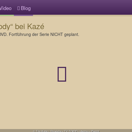
Video
Blog
dy“ bei Kazé
DVD. Fortführung der Serie NICHT geplant.
© Tite Kubo / Shūeisha • TV TOKYO • dentsu • Pierrot