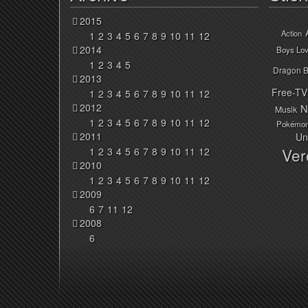
2015
Action
1
2
3
4
5
6
7
8
9
10
11
12
2014
Boys Lo
1
2
3
4
5
Dragon B
2013
Free-TV
1
2
3
4
5
6
7
8
9
10
11
12
2012
N
Musik
1
2
3
4
5
6
7
8
9
10
11
12
Pokémo
2011
Un
Ver
1
2
3
4
5
6
7
8
9
10
11
12
2010
1
2
3
4
5
6
7
8
9
10
11
12
2009
6
7
11
12
2008
6