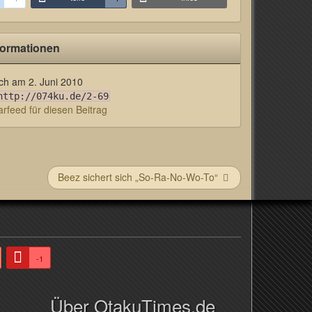
formationen
lich am
2. Juni 2010
http://074ku.de/2-69
feed für diesen Beitrag
Beez sichert sich „So-Ra-No-Wo-To“
-1
Über OtakuTimes.de