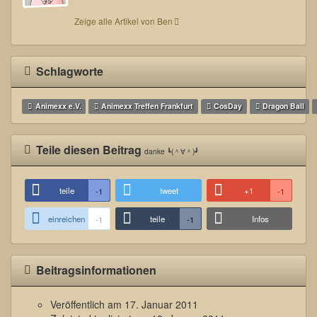
Zeige alle Artikel von Ben
Schlagworte
Animexx e.V.
Animexx Treffen Frankfurt
CosDay
Dragon Ball
Teile diesen Beitrag
danke ┗(＾∀＾)┛
teile
tweet
+1
-1
-1
einreichen
teile
Infos
-1
-1
Beitragsinformationen
Veröffentlich am
17. Januar 2011