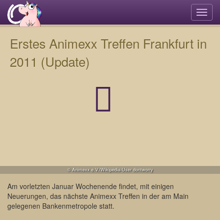
Navi
umsc
Erstes Animexx Treffen Frankfurt in
2011 (Update)
© Animexx e.V./Wikipedia-User dontworry
Am vorletzten Januar Wochenende findet, mit einigen
Neuerungen, das nächste Animexx Treffen in der am Main
gelegenen Bankenmetropole statt.