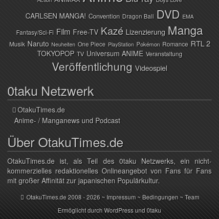
DVD
CARLSEN MANGA!
Convention
Dragon Ball
EMA
Manga
Kazé
Film
Lizenzierung
Free-TV
Fantasy/Sci-Fi
Naruto
RTL 2
Musik
One Piece
Romance
Pokémon
Neuheiten
PlayStation
TOKYOPOP
Universum ANIME
TV
Veranstaltung
Veröffentlichung
Videospiel
0taku Netzwerk
OtakuTimes.de
Anime- / Manganews und Podcast
Über OtakuTimes.de
OtakuTimes.de ist, als Teil des 0taku Netzwerks, ein nicht-
kommerzielles redaktionelles Onlineangebot von Fans für Fans
mit großer Affinität zur japanischen Populärkultur.
OtakuTimes.de
2008 - 2026 ~
Impressum
~
Bedingungen
~
Team
Ermöglicht durch
WordPress
und
0taku