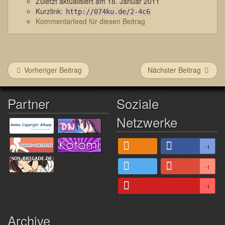
Zuletzt aktualisiert am
18. Januar 2011
Kurzlink:
http://074ku.de/2-4c6
Kommentarfeed für diesen Beitrag
Vorheriger Beitrag
Nächster Beitrag
Partner
Soziale
Netzwerke
-1
-1
-1
Archive