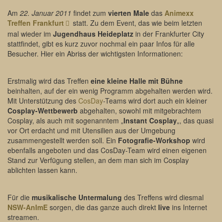
Am
22. Januar 2011
findet zum
vierten Male
das
Animexx
Treffen Frankfurt
statt. Zu dem Event, das wie beim letzten
mal wieder im
Jugendhaus Heideplatz
in der Frankfurter City
stattfindet, gibt es kurz zuvor nochmal ein paar Infos für alle
Besucher. Hier ein Abriss der wichtigsten Informationen:
Erstmalig wird das Treffen
eine kleine Halle mit Bühne
beinhalten, auf der ein wenig Programm abgehalten werden wird.
Mit Unterstützung des
CosDay
-Teams wird dort auch ein kleiner
Cosplay-Wettbewerb
abgehalten, sowohl mit mitgebrachtem
Cosplay, als auch mit sogenanntem „
Instant Cosplay
„, das quasi
vor Ort erdacht und mit Utensilien aus der Umgebung
zusammengestellt werden soll. Ein
Fotografie-Workshop
wird
ebenfalls angeboten und das CosDay-Team wird einen eigenen
Stand zur Verfügung stellen, an dem man sich im Cosplay
ablichten lassen kann.
Für die
musikalische Untermalung
des Treffens wird diesmal
NSW-AnImE
sorgen, die das ganze auch direkt
live
ins Internet
streamen.