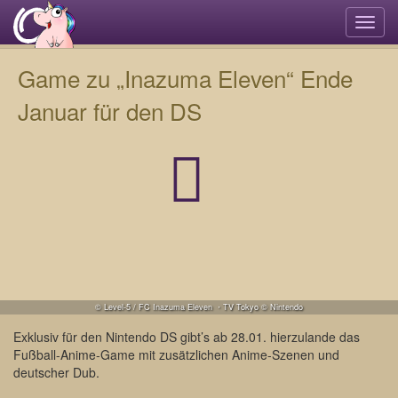
Navi
umsc
Game zu „Inazuma Eleven“ Ende
Januar für den DS
© Level-5 / FC Inazuma Eleven ・TV Tokyo © Nintendo
Exklusiv für den Nintendo DS gibt’s ab 28.01. hierzulande das
Fußball-Anime-Game mit zusätzlichen Anime-Szenen und
deutscher Dub.