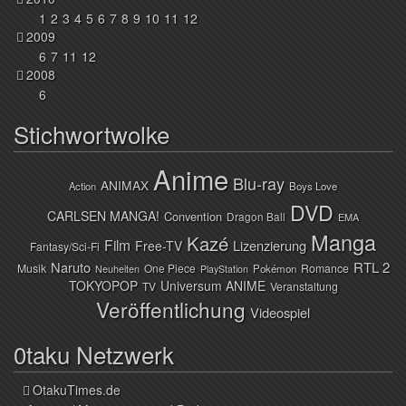
1
2
3
4
5
6
7
8
9
10
11
12
2009
6
7
11
12
2008
6
Stichwortwolke
Anime
Blu-ray
ANIMAX
Action
Boys Love
DVD
CARLSEN MANGA!
Convention
Dragon Ball
EMA
Manga
Kazé
Film
Lizenzierung
Free-TV
Fantasy/Sci-Fi
Naruto
RTL 2
Musik
One Piece
Romance
Pokémon
Neuheiten
PlayStation
TOKYOPOP
Universum ANIME
TV
Veranstaltung
Veröffentlichung
Videospiel
0taku Netzwerk
OtakuTimes.de