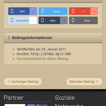
teile
tweet
+1
-1
-1
einreichen
teile
Infos
-1
-1
Beitragsinformationen
Veröffentlich am
25. Januar 2011
Kurzlink:
http://074ku.de/2-500
Kommentarfeed für diesen Beitrag
Vorheriger Beitrag
Nächster Beitrag
Partner
Soziale
Netzwerke