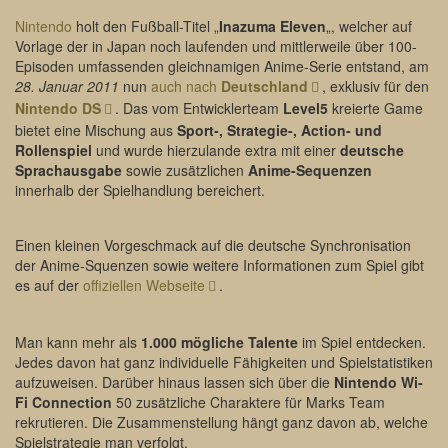
Nintendo
holt den Fußball-Titel „
Inazuma Eleven
„, welcher auf
Vorlage der in Japan noch laufenden und mittlerweile über 100-
Episoden umfassenden gleichnamigen Anime-Serie entstand, am
28. Januar 2011
nun
auch nach
Deutschland
, exklusiv für den
Nintendo DS
. Das vom Entwicklerteam
Level5
kreierte Game
bietet eine Mischung aus
Sport-, Strategie-, Action- und
Rollenspiel
und wurde hierzulande extra mit einer
deutsche
Sprachausgabe
sowie zusätzlichen
Anime-Sequenzen
innerhalb der Spielhandlung bereichert.
Einen kleinen Vorgeschmack auf die deutsche Synchronisation
der Anime-Squenzen sowie weitere Informationen zum Spiel gibt
es auf der
offiziellen Webseite
.
Man kann mehr als
1.000 mögliche Talente
im Spiel entdecken.
Jedes davon hat ganz individuelle Fähigkeiten und Spielstatistiken
aufzuweisen. Darüber hinaus lassen sich über die
Nintendo Wi-
Fi Connection
50 zusätzliche Charaktere für Marks Team
rekrutieren. Die Zusammenstellung hängt ganz davon ab, welche
Spielstrategie man verfolgt.