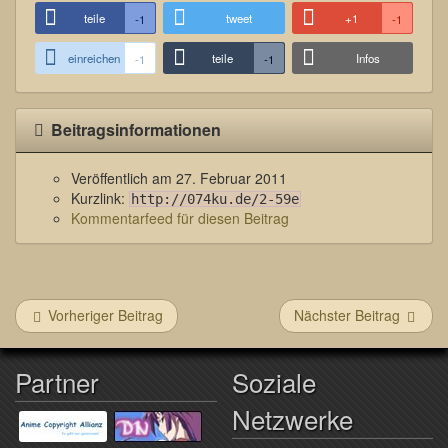
teile
tweet
+1
-1
-1
einreichen
teile
Infos
-1
-1
Beitragsinformationen
Veröffentlich am
27. Februar 2011
Kurzlink:
http://074ku.de/2-59e
Kommentarfeed für diesen Beitrag
Vorheriger Beitrag
Nächster Beitrag
Partner
Soziale
Netzwerke