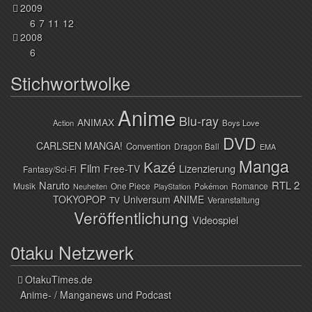
2009
6
7
11
12
2008
6
Stichwortwolke
Anime
Blu-ray
ANIMAX
Action
Boys Love
DVD
CARLSEN MANGA!
Convention
Dragon Ball
EMA
Manga
Kazé
Film
Lizenzierung
Free-TV
Fantasy/Sci-Fi
Naruto
RTL 2
Musik
One Piece
Romance
Pokémon
Neuheiten
PlayStation
TOKYOPOP
Universum ANIME
TV
Veranstaltung
Veröffentlichung
Videospiel
0taku Netzwerk
OtakuTimes.de
Anime- / Manganews und Podcast