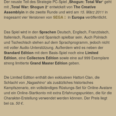
Der neuste Teil des Strategie PC-Spiel „
Shogun: Total War
“ geht
mit „
Total War: Shogun 2
“ entwickelt von
The Creative
Assemblyin
in die zweite Runde und wird am
15. März 2011
in
insgesamt vier Versionen von
SEGA
in
Europa
veröffentlicht.
Das Spiel wird in den
Sprachen
Deutsch, Englisch, Französisch,
Italienisch, Russisch und Spanisch spielbar sein. Auch Polnisch
und Tschechisch stehen auf dem Sprachprogramm, jedoch nicht
mit voller Audio-Unterstützung. Außerdem wird es neben der
Standard Edition
mit dem Basis-Spiel noch eine
Limited
Edition
, eine
Collectors Edition
sowie eine auf 999 Exemplare
streng limitierte
Grand Master Edition
geben.
Die Limited Edition enthält den exklusiven Hattori-Clan, die
Schlacht von „Nagashino“ als zusätzliches historisches
Kampfszenario, ein vollständiges Rüstungs-Set für Online-Avatare
und ein Online-Startkonto mit extra Erfahrungspunkten, die für die
Charakter-Erstellung verwendet werden können. Der Preis liegt
bei ca.
50 €
.