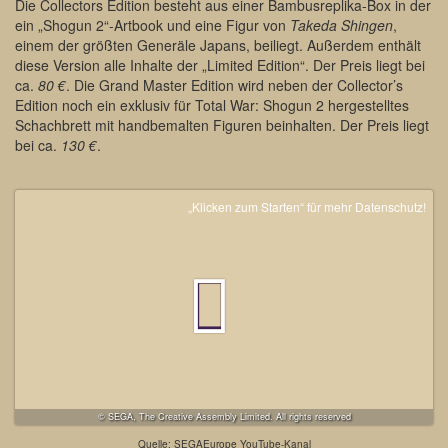
Die Collectors Edition besteht aus einer Bambusreplika-Box in der
ein „Shogun 2“-Artbook und eine Figur von
Takeda Shingen
,
einem der größten Generäle Japans, beiliegt. Außerdem enthält
diese Version alle Inhalte der „Limited Edition“. Der Preis liegt bei
ca.
80 €
. Die Grand Master Edition wird neben der Collector’s
Edition noch ein exklusiv für Total War: Shogun 2 hergestelltes
Schachbrett mit handbemalten Figuren beinhalten. Der Preis liegt
bei ca.
130 €
.
„Klicken zum Starten“ für mehr Datenschutz!
© SEGA, The Creative Assembly Limited. All rights reserved
Quelle: SEGAEurope YouTube-Kanal