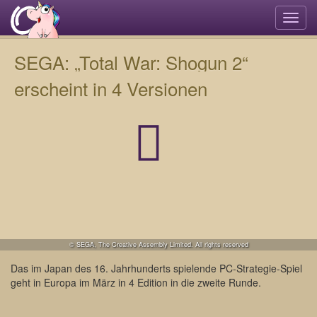
Navi
umsc
SEGA: „Total War: Shogun 2“
erscheint in 4 Versionen
© SEGA, The Creative Assembly Limited. All rights reserved
Das im Japan des 16. Jahrhunderts spielende PC-Strategie-Spiel
geht in Europa im März in 4 Edition in die zweite Runde.