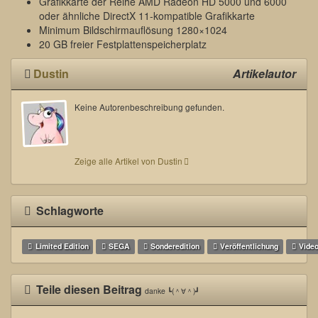
Grafikkarte der Reihe AMD Radeon HD 5000 und 6000
oder ähnliche DirectX 11-kompatible Grafikkarte
Minimum Bildschirmauflösung 1280×1024
20 GB freier Festplattenspeicherplatz
Dustin
Artikelautor
Keine Autorenbeschreibung gefunden.
Zeige alle Artikel von Dustin
Schlagworte
Limited Edition
SEGA
Sonderedition
Veröffentlichung
Video
Teile diesen Beitrag
danke ┗(＾∀＾)┛