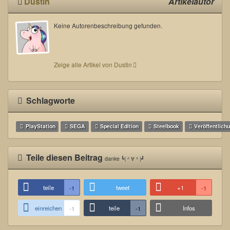
Dustin
Artikelautor
Keine Autorenbeschreibung gefunden.
Zeige alle Artikel von Dustin
Schlagworte
PlayStation
SEGA
Special Edition
Steelbook
Veröffentlich
Teile diesen Beitrag
danke ┗(＾∀＾)┛
teile
tweet
+1
-1
-1
einreichen
teile
Infos
-1
-1