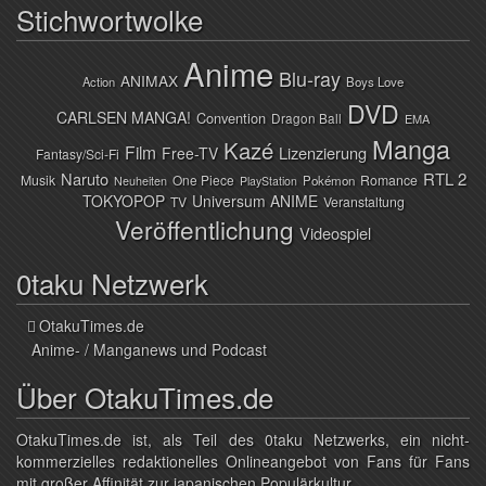
Stichwortwolke
Anime
Blu-ray
ANIMAX
Action
Boys Love
DVD
CARLSEN MANGA!
Convention
Dragon Ball
EMA
Manga
Kazé
Film
Lizenzierung
Free-TV
Fantasy/Sci-Fi
Naruto
RTL 2
Musik
One Piece
Romance
Pokémon
Neuheiten
PlayStation
TOKYOPOP
Universum ANIME
TV
Veranstaltung
Veröffentlichung
Videospiel
0taku Netzwerk
OtakuTimes.de
Anime- / Manganews und Podcast
Über OtakuTimes.de
OtakuTimes.de ist, als Teil des 0taku Netzwerks, ein nicht-
kommerzielles redaktionelles Onlineangebot von Fans für Fans
mit großer Affinität zur japanischen Populärkultur.