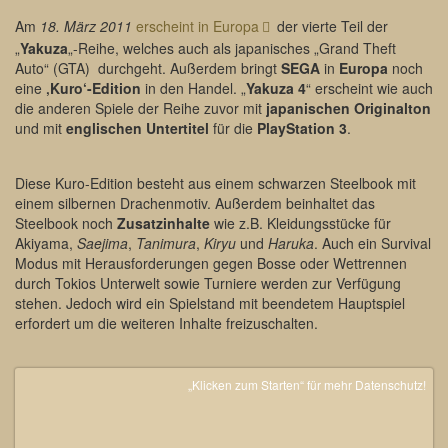
Am
18. März 2011
erscheint in Europa
der vierte Teil der
„
Yakuza
„-Reihe, welches auch als japanisches „Grand Theft
Auto“ (GTA) durchgeht. Außerdem bringt
SEGA
in
Europa
noch
eine
‚Kuro‘-Edition
in den Handel. „
Yakuza 4
“ erscheint wie auch
die anderen Spiele der Reihe zuvor mit
japanischen Originalton
und mit
englischen Untertitel
für die
PlayStation 3
.
Diese Kuro-Edition besteht aus einem schwarzen Steelbook mit
einem silbernen Drachenmotiv. Außerdem beinhaltet das
Steelbook noch
Zusatzinhalte
wie z.B. Kleidungsstücke für
Akiyama,
Saejima
,
Tanimura
,
Kiryu
und
Haruka
. Auch ein Survival
Modus mit Herausforderungen gegen Bosse oder Wettrennen
durch Tokios Unterwelt sowie Turniere werden zur Verfügung
stehen. Jedoch wird ein Spielstand mit beendetem Hauptspiel
erfordert um die weiteren Inhalte freizuschalten.
„Klicken zum Starten“ für mehr Datenschutz!