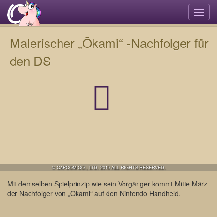
Navi
umsc
Malerischer „Ōkami“ -Nachfolger für
den DS
© CAPCOM CO., LTD. 2010 ALL RIGHTS RESERVED.
Mit demselben Spielprinzip wie sein Vorgänger kommt Mitte März
der Nachfolger von „Ōkami“ auf den Nintendo Handheld.