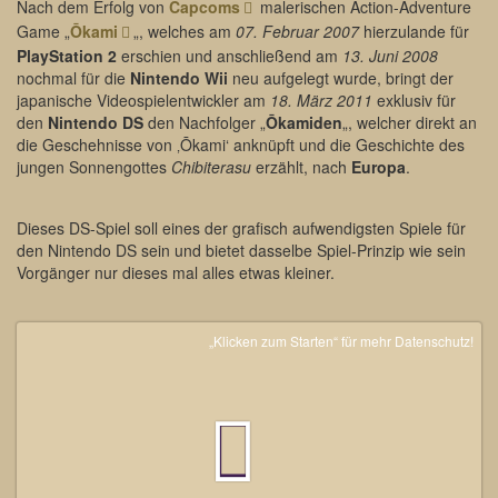
Nach dem Erfolg von
Capcoms
malerischen Action-Adventure
Game „
Ōkami
„, welches am
07. Februar 2007
hierzulande für
PlayStation 2
erschien und anschließend am
13. Juni 2008
nochmal für die
Nintendo Wii
neu aufgelegt wurde, bringt der
japanische Videospielentwickler am
18. März 2011
exklusiv für
den
Nintendo DS
den Nachfolger „
Ōkamiden
„, welcher direkt an
die Geschehnisse von ‚Ōkami‘ anknüpft und die Geschichte des
jungen Sonnengottes
Chibiterasu
erzählt, nach
Europa
.
Dieses DS-Spiel soll eines der grafisch aufwendigsten Spiele für
den Nintendo DS sein und bietet dasselbe Spiel-Prinzip wie sein
Vorgänger nur dieses mal alles etwas kleiner.
„Klicken zum Starten“ für mehr Datenschutz!