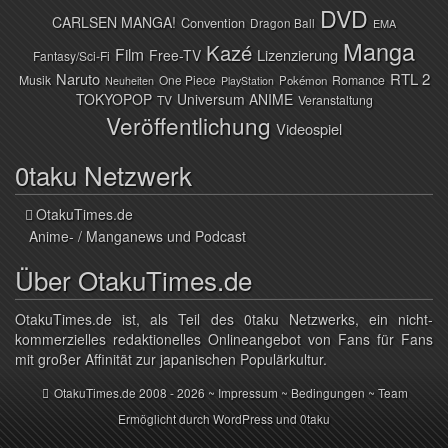
DVD
CARLSEN MANGA!
Convention
Dragon Ball
EMA
Manga
Kazé
Film
Lizenzierung
Free-TV
Fantasy/Sci-Fi
Naruto
RTL 2
Musik
One Piece
Romance
Pokémon
Neuheiten
PlayStation
TOKYOPOP
Universum ANIME
TV
Veranstaltung
Veröffentlichung
Videospiel
0taku Netzwerk
OtakuTimes.de
Anime- / Manganews und Podcast
Über OtakuTimes.de
OtakuTimes.de ist, als Teil des 0taku Netzwerks, ein nicht-
kommerzielles redaktionelles Onlineangebot von Fans für Fans
mit großer Affinität zur japanischen Populärkultur.
OtakuTimes.de
2008 - 2026 ~
Impressum
~
Bedingungen
~
Team
Ermöglicht durch
WordPress
und
0taku