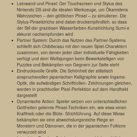
Leinwand und Pinsel: Der Touchscreen und Stylus des
Nintendo DS sind die idealen Werkzeuge, um Ōkamidens
Wahrzeichen – den göttlichen Pinsel – zu simulieren. Die
Stylus-Pinselstriche sind dabei druckempfindlich, so dass
der Stil der graziösen Wasserfarben-Kunstrichtung Sumi-e
akkurat nachempfunden wird
Partner System: Durch das Nutzen des Partner-Systems
schließt sich Chibiterasu mit den neuen Spiel-Charaktern
zusammen, von denen jeder über individuelle Fähigkeiten
verfügt und dem Wolfsjungen beim Bewerkstelligen von
Puzzles und Bekämpfen von Gegnern zur Seite steht
Eindrucksvolle Grafik: Die Schönheit der stilistisch
anspruchsvollen japanischen Kalligraphie sowie Ingame-
Optik, die aufwändigen Schriftrollen- Zeichnungen gleichen,
werden in prachtvoller Pixel-Perfektion auf dem Handheld
dargestellt
Dynamische Action: Spieler setzen von unterschiedlichen
Gottheiten gelernte Pinsel-Techniken ein, wie etwa einen
Krafthieb oder die Blüte- Strichführung. Auf diese Weise
bekämpfen sie eine abwechslungsreiche Riege an
Monstern und Dämonen, die in der japanischen Folklore
verwurzelt sind