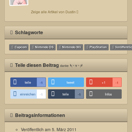
Zeige alle Artikel von Dustin
Schlagworte
Capcom
Nintendo DS
Nintendo Wii
PlayStation
Veröffentli
Teile diesen Beitrag
danke ┗(＾∀＾)┛
teile
tweet
+1
-1
-1
einreichen
teile
Infos
-1
-1
Beitragsinformationen
Veröffentlich am
5. März 2011