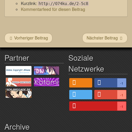
Kurzlink:
http://074ku.de/2-5c8
Kommentarfeed für diesen Beitrag
Vorheriger Beitrag
Nächster Beitrag
Partner
Soziale
Netzwerke
-1
-1
-1
Archive