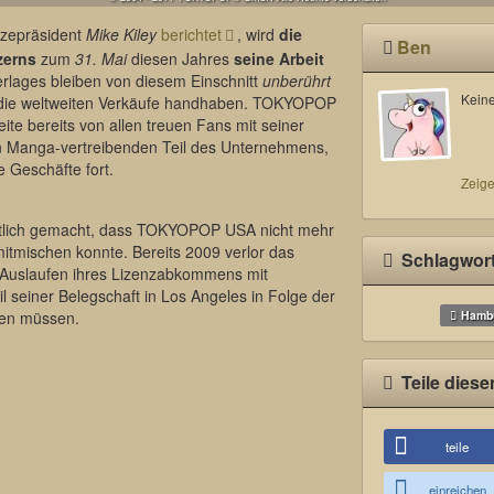
izepräsident
Mike Kiley
berichtet
, wird
die
Ben
zerns
zum
31. Mai
diesen Jahres
seine Arbeit
rlages bleiben von diesem Einschnitt
unberührt
Keine
n die weltweiten Verkäufe handhaben. TOKYOPOP
eite bereits von allen treuen Fans mit seiner
en Manga-vertreibenden Teil des Unternehmens,
e Geschäfte fort.
Zeige
kenntlich gemacht, dass TOKYOPOP USA nicht mehr
itmischen konnte. Bereits 2009 verlor das
Schlagwor
 Auslaufen ihres Lizenzabkommens mit
seiner Belegschaft in Los Angeles in Folge der
zen müssen.
Hamb
Teile diese
teile
einreichen