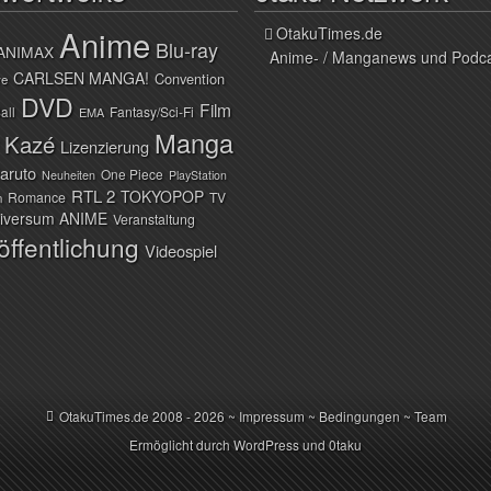
Anime
OtakuTimes.de
Blu-ray
ANIMAX
Anime- / Manganews und Podc
CARLSEN MANGA!
Convention
ve
DVD
Film
all
Fantasy/Sci-Fi
EMA
Manga
Kazé
Lizenzierung
aruto
One Piece
Neuheiten
PlayStation
RTL 2
TOKYOPOP
Romance
TV
n
iversum ANIME
Veranstaltung
öffentlichung
Videospiel
OtakuTimes.de
2008 - 2026 ~
Impressum
~
Bedingungen
~
Team
Ermöglicht durch
WordPress
und
0taku