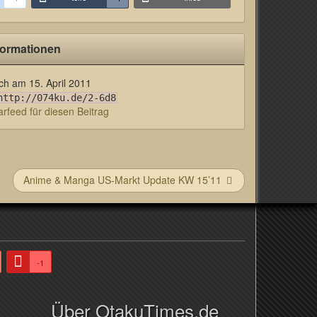
formationen
lich am
15. April 2011
http://074ku.de/2-6d8
feed für diesen Beitrag
Anime & Manga US-Markt Update KW 15’11
-1
Über OtakuTimes.de