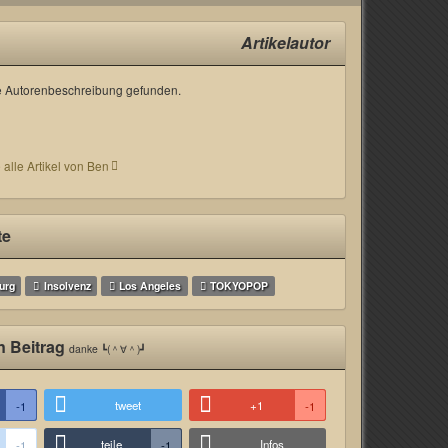
Artikelautor
 Autorenbeschreibung gefunden.
 alle Artikel von Ben
te
urg
Insolvenz
Los Angeles
TOKYOPOP
n Beitrag
danke ┗(＾∀＾)┛
tweet
+1
-1
-1
teile
Infos
-1
-1