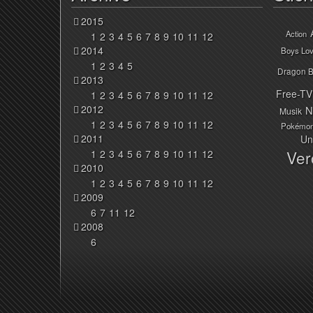
2015
Action
1
2
3
4
5
6
7
8
9
10
11
12
2014
Boys Lo
1
2
3
4
5
Dragon B
2013
Free-TV
1
2
3
4
5
6
7
8
9
10
11
12
2012
N
Musik
1
2
3
4
5
6
7
8
9
10
11
12
Pokémo
2011
Un
Ver
1
2
3
4
5
6
7
8
9
10
11
12
2010
1
2
3
4
5
6
7
8
9
10
11
12
2009
6
7
11
12
2008
6