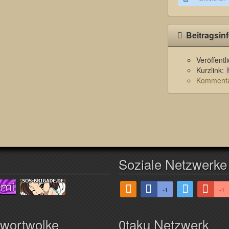
Beitragsin
Veröffent
Kurzlink:
Kommentar
Soziale Netzwerke
-1
-1
hwortwolke
0taku Netzwerk