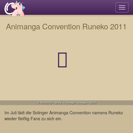
Navi
umsc
Animanga Convention Runeko 2011
© RUNEKO • Shiny ☆ Design / Oranjay ~ 2010
Im Juli lädt die Solinger Animanga Convention namens Runeko
wieder fleißig Fans zu sich ein.