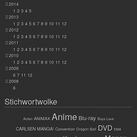
2014
1
2
3
4
5
2013
1
2
3
4
5
6
7
8
9
10
11
12
2012
1
2
3
4
5
6
7
8
9
10
11
12
2011
1
2
3
4
5
6
7
8
9
10
11
12
2010
1
2
3
4
5
6
7
8
9
10
11
12
2009
6
7
11
12
2008
6
Stichwortwolke
Anime
Blu-ray
ANIMAX
Action
Boys Love
DVD
CARLSEN MANGA!
Convention
Dragon Ball
EMA