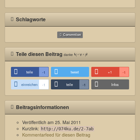
Schlagworte
Convention
Teile diesen Beitrag
danke ┗(＾∀＾)┛
teile
tweet
+1
-1
-1
einreichen
teile
Infos
-1
-1
Beitragsinformationen
Veröffentlich am
25. Mai 2011
Kurzlink:
http://074ku.de/2-7ab
Kommentarfeed für diesen Beitrag