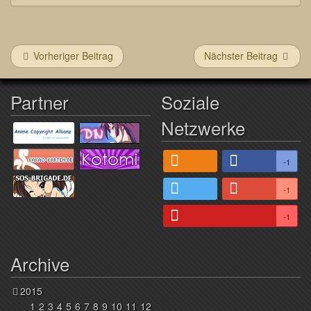
Vorheriger Beitrag
Nächster Beitrag
Partner
Soziale
Netzwerke
-1
-1
-1
Archive
2015
1
2
3
4
5
6
7
8
9
10
11
12