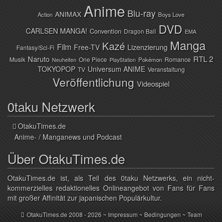
Anime
Blu-ray
ANIMAX
Action
Boys Love
DVD
CARLSEN MANGA!
Convention
Dragon Ball
EMA
Manga
Kazé
Film
Lizenzierung
Free-TV
Fantasy/Sci-Fi
Naruto
RTL 2
Musik
One Piece
Romance
Pokémon
Neuheiten
PlayStation
TOKYOPOP
Universum ANIME
TV
Veranstaltung
Veröffentlichung
Videospiel
0taku Netzwerk
OtakuTimes.de
Anime- / Manganews und Podcast
Über OtakuTimes.de
OtakuTimes.de ist, als Teil des 0taku Netzwerks, ein nicht-
kommerzielles redaktionelles Onlineangebot von Fans für Fans
mit großer Affinität zur japanischen Populärkultur.
OtakuTimes.de
2008 - 2026 ~
Impressum
~
Bedingungen
~
Team