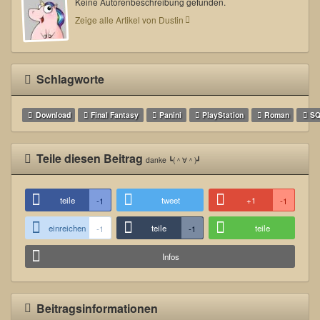
Keine Autorenbeschreibung gefunden.
Zeige alle Artikel von Dustin
Schlagworte
Download
Final Fantasy
Panini
PlayStation
Roman
SQ
Teile diesen Beitrag
danke ┗(＾∀＾)┛
teile
tweet
+1
-1
-1
einreichen
teile
teile
-1
-1
Infos
Beitragsinformationen