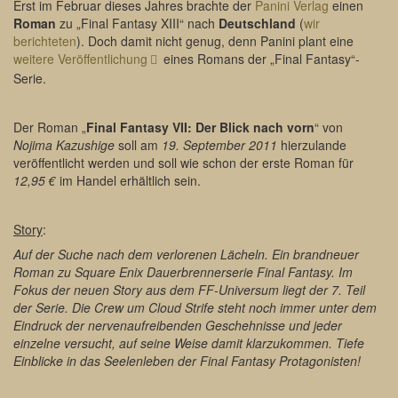
Erst im Februar dieses Jahres brachte der
Panini Verlag
einen
Roman
zu „Final Fantasy XIII“ nach
Deutschland
(
wir
berichteten
). Doch damit nicht genug, denn Panini plant eine
weitere Veröffentlichung
eines Romans der „Final Fantasy“-
Serie.
Der Roman „
Final Fantasy VII: Der Blick nach vorn
“ von
Nojima Kazushige
soll am
19. September 2011
hierzulande
veröffentlicht werden und soll wie schon der erste Roman für
12,95 €
im Handel erhältlich sein.
Story
:
Auf der Suche nach dem verlorenen Lächeln. Ein brandneuer
Roman zu Square Enix Dauerbrennerserie Final Fantasy. Im
Fokus der neuen Story aus dem FF-Universum liegt der 7. Teil
der Serie. Die Crew um Cloud Strife steht noch immer unter dem
Eindruck der nervenaufreibenden Geschehnisse und jeder
einzelne versucht, auf seine Weise damit klarzukommen. Tiefe
Einblicke in das Seelenleben der Final Fantasy Protagonisten!