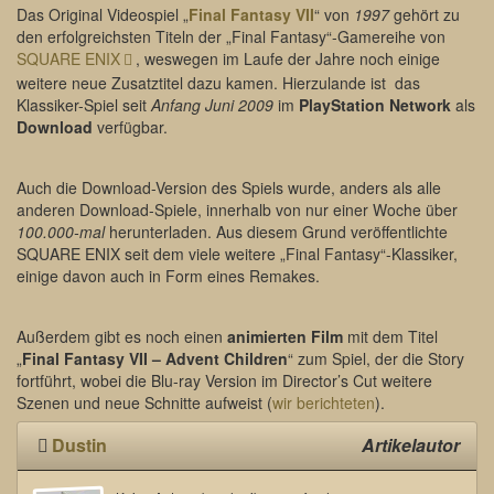
Das Original Videospiel „
Final Fantasy VII
“ von
1997
gehört zu
den erfolgreichsten Titeln der „Final Fantasy“-Gamereihe von
SQUARE ENIX
, weswegen im Laufe der Jahre noch einige
weitere neue Zusatztitel dazu kamen. Hierzulande ist das
Klassiker-Spiel seit
Anfang Juni 2009
im
PlayStation Network
als
Download
verfügbar.
Auch die Download-Version des Spiels wurde, anders als alle
anderen Download-Spiele, innerhalb von nur einer Woche über
100.000-mal
herunterladen. Aus diesem Grund veröffentlichte
SQUARE ENIX seit dem viele weitere „Final Fantasy“-Klassiker,
einige davon auch in Form eines Remakes.
Außerdem gibt es noch einen
animierten Film
mit dem Titel
„
Final Fantasy VII – Advent Children
“ zum Spiel, der die Story
fortführt, wobei die Blu-ray Version im Director’s Cut weitere
Szenen und neue Schnitte aufweist (
wir berichteten
).
Dustin
Artikelautor