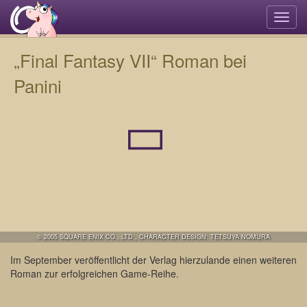
Navi
umsc
„Final Fantasy VII“ Roman bei
Panini
© 2005 SQUARE ENIX CO., LTD:, CHARACTER DESIGN: TETSUYA NOMURA
Im September veröffentlicht der Verlag hierzulande einen weiteren
Roman zur erfolgreichen Game-Reihe.