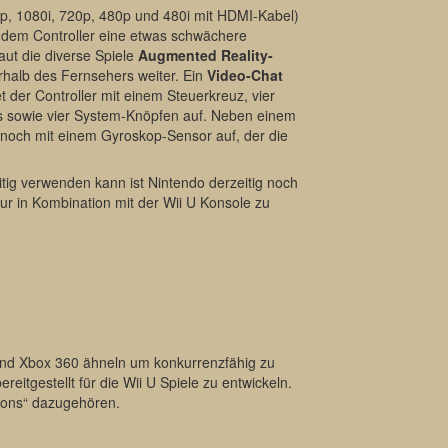
0p, 1080i, 720p, 480p und 480i mit HDMI-Kabel)
f dem Controller eine etwas schwächere
aut die diverse Spiele
Augmented Reality-
erhalb des Fernsehers weiter. Ein
Video-Chat
 der Controller mit einem Steuerkreuz, vier
ns sowie vier System-Knöpfen auf. Neben einem
noch mit einem Gyroskop-Sensor auf, der die
itig verwenden kann ist Nintendo derzeitig noch
nur in Kombination mit der Wii U Konsole zu
und Xbox 360 ähneln um konkurrenzfähig zu
reitgestellt für die Wii U Spiele zu entwickeln.
tions“ dazugehören.