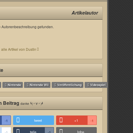
Artikelautor
 Autorenbeschreibung gefunden.
 alle Artikel von Dustin
te
Nintendo
Nintendo Wii
Veröffentlichung
Videospiel
n Beitrag
danke ┗(＾∀＾)┛
tweet
+1
-1
-1
teile
Infos
-1
-1