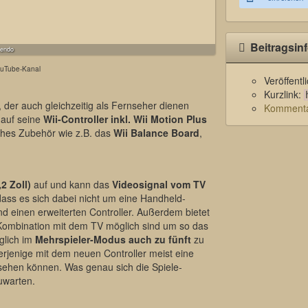
Beitragsin
tendo
ouTube-Kanal
Veröffent
Kurzlink:
, der auch gleichzeitig als Fernseher dienen
Kommentar
 auf seine
Wii-Controller inkl. Wii Motion Plus
ches Zubehör wie z.B. das
Wii Balance Board
,
2 Zoll)
auf und kann das
Videosignal vom TV
dass es sich dabei nicht um eine Handheld-
nd einen erweiterten Controller. Außerdem bietet
n Kombination mit dem TV möglich sind um so das
glich im
Mehrspieler-Modus auch zu fünft
zu
derjenige mit dem neuen Controller meist eine
 sehen können. Was genau sich die Spiele-
uwarten.