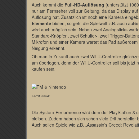
Auch kommt die
Full-HD-Auflösung
(unterstützt 108
nur am Fernseher voll zur Geltung, da das Display au
Auflösung hat. Zusätzlich ist noch eine Kamera eingeb
Elemente
bieten, so geht die Spielwelt z.B. auch auß
wird auch möglich sein. Neben zwei Analogsticks wartet
Standard-Knöpfen, zwei Schulter-, zwei Trigger-Butto
Mikrofon und einer Kamera wartet das Pad außerdem 
Neigung erkennt.
Ob man in Zukunft auch zwei Wii U-Controller gleichze
am überlegen, denn der Wii U-Controller soll bis jetzt 
kaufen sein.
© & TM Nintendo
Die System-Performence wird dem der PlayStation 3 
bleiben. Zudem haben sich schon viele Dritthersteller be
Auch sollen Spiele wie z.B. „Assassin’s Creed: Revela