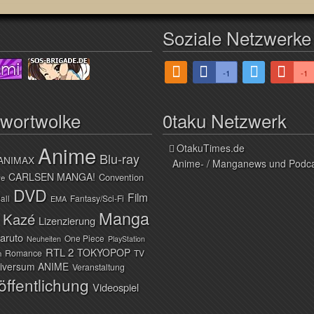
Soziale Netzwerke
-1
-1
hwortwolke
0taku Netzwerk
Anime
OtakuTimes.de
Blu-ray
ANIMAX
Anime- / Manganews und Podc
CARLSEN MANGA!
Convention
ve
DVD
Film
all
Fantasy/Sci-Fi
EMA
Manga
Kazé
Lizenzierung
aruto
One Piece
Neuheiten
PlayStation
RTL 2
TOKYOPOP
Romance
TV
n
iversum ANIME
Veranstaltung
öffentlichung
Videospiel