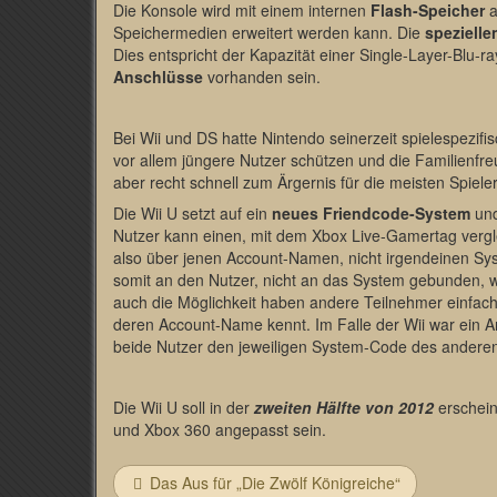
Die Konsole wird mit einem internen
Flash-Speicher
a
Speichermedien erweitert werden kann. Die
spezielle
Dies entspricht der Kapazität einer Single-Layer-Blu-
Anschlüsse
vorhanden sein.
Bei Wii und DS hatte Nintendo seinerzeit spielespezifi
vor allem jüngere Nutzer schützen und die Familienfreu
aber recht schnell zum Ärgernis für die meisten Spieler
Die Wii U setzt auf ein
neues Friendcode-System
un
Nutzer kann einen, mit dem Xbox Live-Gamertag vergle
also über jenen Account-Namen, nicht irgendeinen Sys
somit an den Nutzer, nicht an das System gebunden, wi
auch die Möglichkeit haben andere Teilnehmer einfac
deren Account-Name kennt. Im Falle der Wii war ein
beide Nutzer den jeweiligen System-Code des anderen
Die Wii U soll in der
zweiten Hälfte von 2012
erschein
und Xbox 360 angepasst sein.
Das Aus für „Die Zwölf Königreiche“