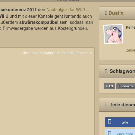
ssekonferenz 2011
den
Nachfolger der Wii
.
Dustin
ii U
und mit dieser Konsole geht Nintendo auch
 außerdem
abwärtskompatibel
sein, sodass man
Keine
nd Filmwiedergabe werden aus Kostengründen,
Zeige
„Klicken zum Starten“ für mehr Datenschutz!
Schlagwor
E3
Konsole
Teile diese
teile
einreichen