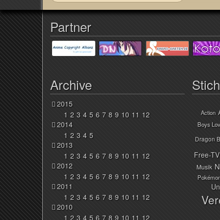
Partner
Archive
Stic
2015
Action
1
2
3
4
5
6
7
8
9
10
11
12
2014
Boys Lo
1
2
3
4
5
Dragon B
2013
Free-TV
1
2
3
4
5
6
7
8
9
10
11
12
2012
N
Musik
1
2
3
4
5
6
7
8
9
10
11
12
Pokémo
2011
Un
Ver
1
2
3
4
5
6
7
8
9
10
11
12
2010
1
2
3
4
5
6
7
8
9
10
11
12