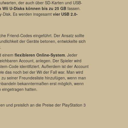
ufwarten, der auch über SD-Karten und USB-
n Wii U-Disks können bis zu 25 GB
fassen.
ray-Disk. Es werden insgesamt
vier USB 2.0-
sche Friend-Codes eingeführt. Der Ansatz sollte
ndlichkeit der Geräte betonen, entwickelte sich
.
d einem
flexibleren Online-System
. Jeder
ichbaren Account, anlegen. Der Spieler wird
tem-Code identifiziert. Außerdem ist der Account
e das noch bei der Wii der Fall war. Man wird
h zu seiner Freundesliste hinzufügen, wenn man
 Anbandeln bekanntermaßen erst möglich, wenn
 eingetragen hatten.
en und preislich an die Preise der PlayStation 3