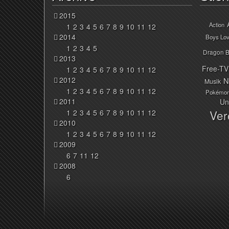
2015
Action
1
2
3
4
5
6
7
8
9
10
11
12
2014
Boys Lo
1
2
3
4
5
Dragon B
2013
Free-TV
1
2
3
4
5
6
7
8
9
10
11
12
2012
N
Musik
1
2
3
4
5
6
7
8
9
10
11
12
Pokémo
2011
Un
Ver
1
2
3
4
5
6
7
8
9
10
11
12
2010
1
2
3
4
5
6
7
8
9
10
11
12
2009
6
7
11
12
2008
6