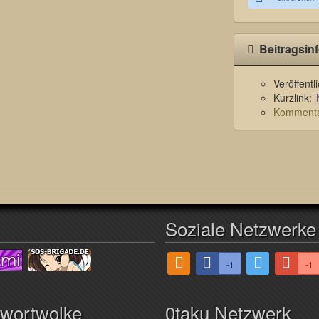
Beitragsin
Veröffent
Kurzlink:
Kommentar
Soziale Netzwerke
-1
-1
hwortwolke
0taku Netzwerk