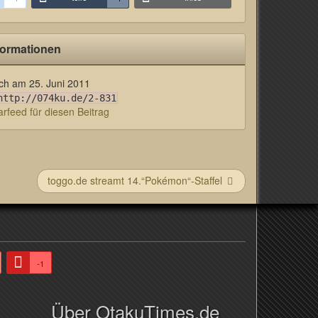
formationen
lich am
25. Juni 2011
http://074ku.de/2-831
feed für diesen Beitrag
toggo.de streamt 14.“Pokémon“-Staffel
-1
Über OtakuTimes.de