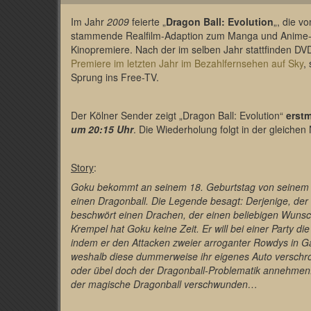
Im Jahr
2009
feierte „
Dragon Ball: Evolution
„, die v
stammende Realfilm-Adaption zum Manga und Anime-K
Kinopremiere. Nach der im selben Jahr stattfinden DV
Premiere im letzten Jahr im Bezahlfernsehen auf Sky
,
Sprung ins Free-TV.
Der Kölner Sender zeigt „Dragon Ball: Evolution“
erst
um 20:15 Uhr
. Die Wiederholung folgt in der gleich
Story
:
Goku bekommt an seinem 18. Geburtstag von seinem
einen Dragonball. Die Legende besagt: Derjenige, der
beschwört einen Drachen, der einen beliebigen Wunsch
Krempel hat Goku keine Zeit. Er will bei einer Party d
indem er den Attacken zweier arroganter Rowdys in Ga
weshalb diese dummerweise ihr eigenes Auto verschr
oder übel doch der Dragonball-Problematik annehmen. 
der magische Dragonball verschwunden…