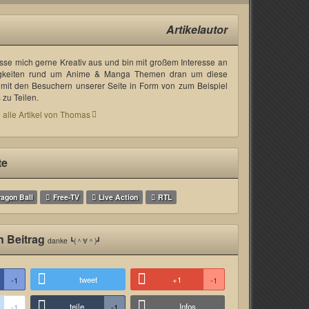
Artikelautor
asse mich gerne Kreativ aus und bin mit großem Interesse an
gkeiten rund um Anime & Manga Themen dran um diese
mit den Besuchern unserer Seite in Form von zum Beispiel
zu Teilen.
 alle Artikel von Thomas
te
agon Ball
Free-TV
Live Action
RTL
n Beitrag
danke ┗(＾∀＾)┛
tweet
+1
-1
-1
teile
Infos
-1
-1