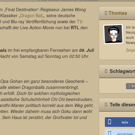
om „Final Destination“-Regisseur
James Wong
Thomas
lassiker „
Dragon Ball
„, seine deutsche
D und Blu-ray Veröffentlichung sowie der
TV-
 schafft der Live-Action-Movie nun bei
RTL
den
Ich l
Neui
auch 
News 
mals
im frei empfangbaren Fernsehen am
09. Juli
Zeige
en Nacht von Samstag auf Sonntag um
02:50 Uhr
.
Schlagwor
 Opa Gohan ein ganz besonderes Geschenk –
Dr
 alle sieben Dragonballs zusammenbringt,
 erfüllt. Doch für solchen mythologischen
ie asiatische Schulschönheit Chi Chi beeindrucken,
Teile diese
ndhi-Manier politisch korrekt aus dem Weg geht,
otten. Wieder daheim muss sich Goku dann wohl
Sein Haus ist zerstört, der Großvater tot und
teile
einreichen