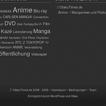
Anime
OtakuTimes.de
Blu-ray
ANIMAX
Anime- / Manganews und Podc
CARLSEN MANGA!
Convention
ve
DVD
Film
all
Fantasy/Sci-Fi
EMA
Manga
Kazé
Lizenzierung
aruto
One Piece
Neuheiten
PlayStation
RTL 2
TOKYOPOP
Romance
TV
n
iversum ANIME
Veranstaltung
öffentlichung
Videospiel
OtakuTimes.de
2008 - 2026 ~
Impressum
~
Bedingungen
~
Team
Ermöglicht durch
WordPress
und
0taku