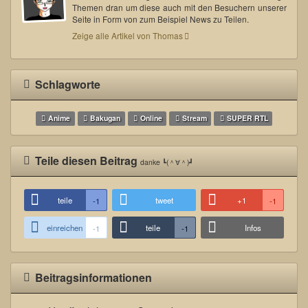
Themen dran um diese auch mit den Besuchern unserer
Seite in Form von zum Beispiel News zu Teilen.
Zeige alle Artikel von Thomas
Schlagworte
Anime
Bakugan
Online
Stream
SUPER RTL
Teile diesen Beitrag
danke ┗(＾∀＾)┛
teile
tweet
+1
-1
-1
einreichen
teile
Infos
-1
-1
Beitragsinformationen