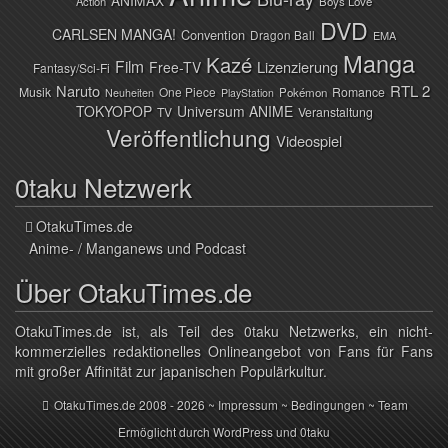
ANIMAX
Action
Boys Love
DVD
CARLSEN MANGA!
Convention
Dragon Ball
EMA
Manga
Kazé
Film
Lizenzierung
Free-TV
Fantasy/Sci-Fi
Naruto
RTL 2
Musik
One Piece
Romance
Pokémon
Neuheiten
PlayStation
TOKYOPOP
Universum ANIME
TV
Veranstaltung
Veröffentlichung
Videospiel
0taku Netzwerk
OtakuTimes.de
Anime- / Manganews und Podcast
Über OtakuTimes.de
OtakuTimes.de ist, als Teil des 0taku Netzwerks, ein nicht-
kommerzielles redaktionelles Onlineangebot von Fans für Fans
mit großer Affinität zur japanischen Populärkultur.
OtakuTimes.de
2008 - 2026 ~
Impressum
~
Bedingungen
~
Team
Ermöglicht durch
WordPress
und
0taku