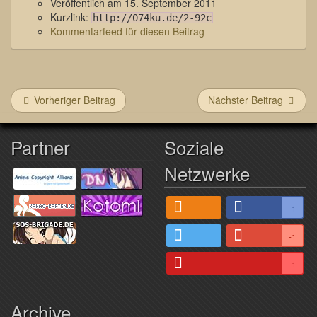
Veröffentlich am
15. September 2011
Kurzlink:
http://074ku.de/2-92c
Kommentarfeed für diesen Beitrag
Vorheriger Beitrag
Nächster Beitrag
Partner
Soziale
Netzwerke
-1
-1
-1
Archive