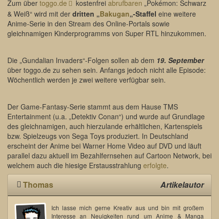
Zum über
toggo.de
kostenfrei
abrufbaren
„Pokémon: Schwarz
& Weiß“ wird mit der
dritten „
Bakugan
„-Staffel
eine weitere
Anime-Serie in den Stream des Online-Portals sowie
gleichnamigen Kinderprogramms von Super RTL hinzukommen.
Die „Gundalian Invaders“-Folgen sollen ab dem
19. September
über toggo.de zu sehen sein. Anfangs jedoch nicht alle Episode:
Wöchentlich werden je zwei weitere verfügbar sein.
Der Game-Fantasy-Serie stammt aus dem Hause TMS
Entertainment (u.a. „Detektiv Conan“) und wurde auf Grundlage
des gleichnamigen, auch hierzulande erhältlichen, Kartenspiels
bzw. Spielzeugs von Sega Toys produziert. In Deutschland
erscheint der Anime bei Warner Home Video auf DVD und läuft
parallel dazu aktuell im Bezahlfernsehen auf Cartoon Network, bei
welchem auch die hiesige Erstausstrahlung
erfolgte
.
Thomas
Artikelautor
Ich lasse mich gerne Kreativ aus und bin mit großem
Interesse an Neuigkeiten rund um Anime & Manga