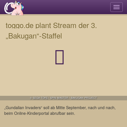
Navi
umsc
toggo.de plant Stream der 3.
„Bakugan“-Staffel
© SEGA TOYS / SPIN MASTER / BAKUGAN PROJECT
„Gundalian Invaders“ soll ab Mitte September, nach und nach,
beim Online-Kinderportal abrufbar sein.