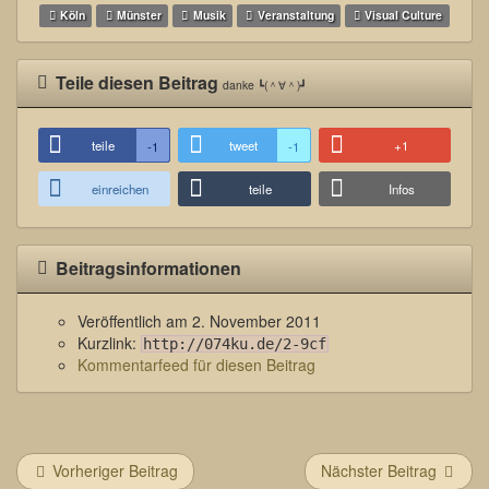
Köln
Münster
Musik
Veranstaltung
Visual Culture
Teile diesen Beitrag
danke ┗(＾∀＾)┛
teile
tweet
+1
-1
-1
einreichen
teile
Infos
Beitragsinformationen
Veröffentlich am
2. November 2011
Kurzlink:
http://074ku.de/2-9cf
Kommentarfeed für diesen Beitrag
Vorheriger Beitrag
Nächster Beitrag