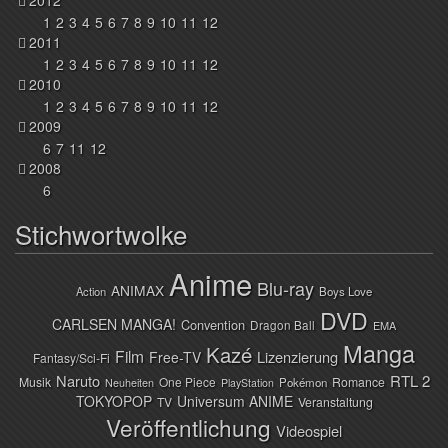
2012
1
2
3
4
5
6
7
8
9
10
11
12
2011
1
2
3
4
5
6
7
8
9
10
11
12
2010
1
2
3
4
5
6
7
8
9
10
11
12
2009
6
7
11
12
2008
6
Stichwortwolke
Anime
Blu-ray
ANIMAX
Action
Boys Love
DVD
CARLSEN MANGA!
Convention
Dragon Ball
EMA
Manga
Kazé
Film
Lizenzierung
Free-TV
Fantasy/Sci-Fi
Naruto
RTL 2
Musik
One Piece
Romance
Pokémon
Neuheiten
PlayStation
TOKYOPOP
Universum ANIME
TV
Veranstaltung
Veröffentlichung
Videospiel