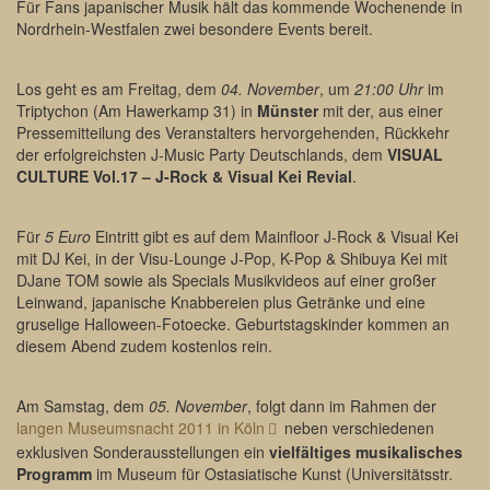
Für Fans japanischer Musik hält das kommende Wochenende in
Nordrhein-Westfalen zwei besondere Events bereit.
Los geht es am Freitag, dem
04. November
, um
21:00 Uhr
im
Triptychon (Am Hawerkamp 31) in
Münster
mit der, aus einer
Pressemitteilung des Veranstalters hervorgehenden, Rückkehr
der erfolgreichsten J-Music Party Deutschlands, dem
VISUAL
CULTURE Vol.17 – J-Rock & Visual Kei Revial
.
Für
5 Euro
Eintritt gibt es auf dem Mainfloor J-Rock & Visual Kei
mit DJ Kei, in der Visu-Lounge J-Pop, K-Pop & Shibuya Kei mit
DJane TOM sowie als Specials Musikvideos auf einer großer
Leinwand, japanische Knabbereien plus Getränke und eine
gruselige Halloween-Fotoecke. Geburtstagskinder kommen an
diesem Abend zudem kostenlos rein.
Am Samstag, dem
05. November
, folgt dann im Rahmen der
langen Museumsnacht 2011 in Köln
neben verschiedenen
exklusiven Sonderausstellungen ein
vielfältiges musikalisches
Programm
im Museum für Ostasiatische Kunst (Universitätsstr.