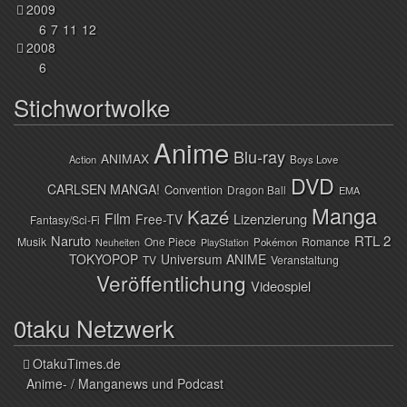
2009
6
7
11
12
2008
6
Stichwortwolke
Anime
Blu-ray
ANIMAX
Action
Boys Love
DVD
CARLSEN MANGA!
Convention
Dragon Ball
EMA
Manga
Kazé
Film
Lizenzierung
Free-TV
Fantasy/Sci-Fi
Naruto
RTL 2
Musik
One Piece
Romance
Pokémon
Neuheiten
PlayStation
TOKYOPOP
Universum ANIME
TV
Veranstaltung
Veröffentlichung
Videospiel
0taku Netzwerk
OtakuTimes.de
Anime- / Manganews und Podcast