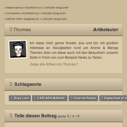
© Makoto Yukimura / KODANSHA Ltd. © CARLSEN Verlag GmbH
© Hiro Mashima / KODANSHA Ltd. © CARLSEN Verlag GmbH
© 2009 Rei TOMA / Shogakukan Inc. © CARLSEN Verlag GmbH
Thomas
Artikelautor
Ich lasse mich gerne Kreativ aus und bin mit großem
Interesse an Neuigkeiten rund um Anime & Manga
Themen dran um diese auch mit den Besuchern unserer
Seite in Form von zum Beispiel News zu Teilen.
Zeige alle Artikel von Thomas
Schlagworte
Boys Love
CARLSEN MANGA!
Feed me Poison
Highschool of t
Teile diesen Beitrag
danke ┗(＾∀＾)┛