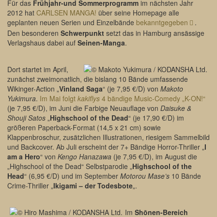
Für das
Frühjahr-und Sommerprogramm
im nächsten Jahr
2012 hat
CARLSEN MANGA!
über seine Homepage alle
geplanten neuen Serien und Einzelbände
bekanntgegeben
.
Den besonderen
Schwerpunkt
setzt das in Hamburg ansässige
Verlagshaus dabei auf
Seinen-Manga
.
Dort startet im April,
zunächst zweimonatlich, die bislang 10 Bände umfassende
Wikinger-Action „
Vinland Saga
“ (je 7,95 €/D) von
Makoto
Yukimura
.
Im Mai folgt
kakiflys
4 bändige Music-Comedy „K-ON!“
(je 7,95 €/D), im Juni die Farbige Neuauflage von
Daisuke &
Shouji Satos
„
Highschool of the Dead
“ (je 17,90 €/D) im
größeren Paperback-Format (14,5 x 21 cm) sowie
Klappenbroschur, zusätzlichen Illustrationen, riesigem Sammelbild
und Backcover. Ab Juli erscheint der 7+ Bändige Horror-Thriller „
I
am a Hero
“ von
Kengo Hanazawa
(je 7,95 €/D), im August die
„Highschool of the Dead“ Selbstparodie „
Highschool of the
Head
“ (6,95 €/D) und im September
Motorou Mase’s
10 Bände
Crime-Thriller „
Ikigami – der Todesbote
„.
Im
Shōnen-Bereich