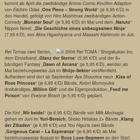
kommt ab April die zweibändige Anime-Comic-Kinofilm-Adaption
von
Eiichiro Odas
„
One Piece – Strong World
“ (je 9,95 €/D) in
den Handel, gefolgt von
Hiro Mashimas
zweibändigen Action-
Comedy „
Monster Soul
“ (je 5,95 €/D) im Mai und dem „
Naruto
“
Nippon Novel, „
Die Geschichte eines unbeugsamen Ninja
“
(7,95 €/D), von
Akira Higashiyama
und
Masashi Kishimoto
im Juli.
Rei Tomas
zwei Serien,
dem Einzelband „
Glanz der Sterne
“ (5,95 €/D) und der 8+
bändigen Fantasy „
Dawn of Arcana
“ (je 5,95 €/D), werden ab
Mai beziehungsweise Juli im
Shōjo-Sektor
veröffentlicht.
Außerdem sind dort ab September
Aya Shouotos
neun „
Kiss of
Rose Princess
“ (je 6,95 €/D) Bände,
Kotori Momoyukis
dreibändiges „
Million Girl
“ und die Eigenproduktion „
Feed me
Poison
“ von
Evelyne Bösch
(je 5,95 €/D) geplant.
Die fünf „
Wir beide!
“ (je 6,95 €/D) Bände von
Milk Morinaga
gehen im Juni im
Yuri-Bereich
, Shoko Hidakas 2+ Bände „
Klang
der Zikaden
“ (je 6,95 €/D) und
You Higuris
zwei Bände
„
Gorgeous Carat – La Esperanza
“ (je 6,95 €/D) ab Mai
beziehungsweise August im
Boys Love-Segment
an den Start.