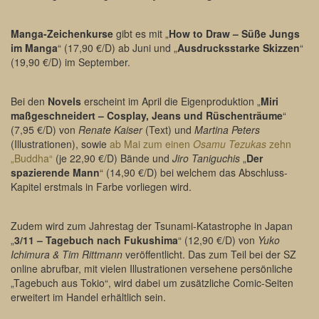
Manga-Zeichenkurse
gibt es mit „
How to Draw – Süße Jungs
im Manga
“ (17,90 €/D) ab Juni und „
Ausdrucksstarke Skizzen
“
(19,90 €/D) im September.
Bei den
Novels
erscheint im April die Eigenproduktion „
Miri
maßgeschneidert – Cosplay, Jeans und Rüschenträume
“
(7,95 €/D) von
Renate Kaiser
(Text) und
Martina Peters
(Illustrationen), sowie
ab Mai zum einen
Osamu Tezukas
zehn
„Buddha“
(je 22,90 €/D) Bände und
Jiro Taniguchis
„
Der
spazierende Mann
“ (14,90 €/D) bei welchem das Abschluss-
Kapitel erstmals in Farbe vorliegen wird.
Zudem wird zum Jahrestag der Tsunami-Katastrophe in Japan
„
3/11 – Tagebuch nach Fukushima
“ (12,90 €/D) von
Yuko
Ichimura & Tim Rittmann
veröffentlicht. Das zum Teil bei der SZ
online abrufbar, mit vielen Illustrationen versehene persönliche
„Tagebuch aus Tokio“, wird dabei um zusätzliche Comic-Seiten
erweitert im Handel erhältlich sein.