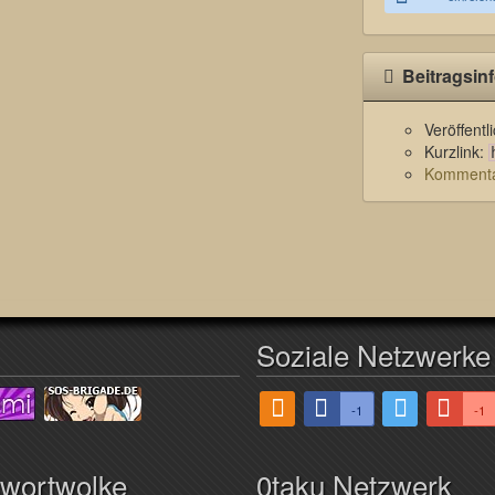
Beitragsin
Veröffent
Kurzlink:
Kommentar
Soziale Netzwerke
-1
-1
hwortwolke
0taku Netzwerk