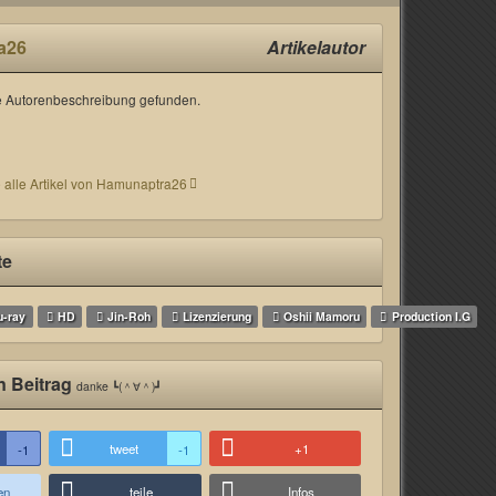
a26
Artikelautor
 Autorenbeschreibung gefunden.
 alle Artikel von Hamunaptra26
te
u-ray
HD
Jin-Roh
Lizenzierung
Oshii Mamoru
Production I.G
n Beitrag
danke ┗(＾∀＾)┛
tweet
+1
-1
-1
en
teile
Infos