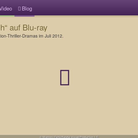
Video
Blog
h“ auf Blu-ray
on-Thriller-Dramas im Juli 2012.
© Mamoru Oshii/Bandai Visual/Production I.G