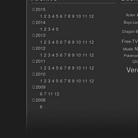
2015
Action
1
2
3
4
5
6
7
8
9
10
11
12
2014
Boys Lo
1
2
3
4
5
Dragon B
2013
Free-TV
1
2
3
4
5
6
7
8
9
10
11
12
2012
N
Musik
1
2
3
4
5
6
7
8
9
10
11
12
Pokémo
2011
Un
Ver
1
2
3
4
5
6
7
8
9
10
11
12
2010
1
2
3
4
5
6
7
8
9
10
11
12
2009
6
7
11
12
2008
6