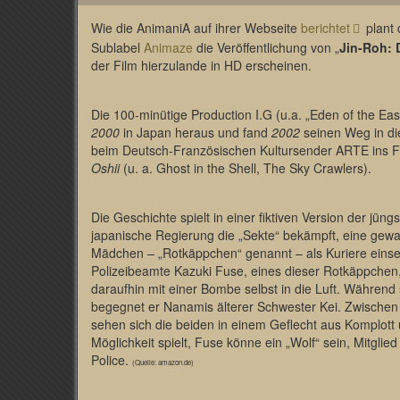
Wie die AnimaniA auf ihrer Webseite
berichtet
plant
Sublabel
Animaze
die Veröffentlichung von „
Jin-Roh: 
der Film hierzulande in HD erscheinen.
Die 100-minütige Production I.G (u.a. „Eden of the Eas
2000
in Japan heraus und fand
2002
seinen Weg in di
beim Deutsch-Französischen Kultursender ARTE ins
Oshii
(u. a. Ghost in the Shell, The Sky Crawlers).
Die Geschichte spielt in einer fiktiven Version der jün
japanische Regierung die „Sekte“ bekämpft, eine gewalt
Mädchen – „Rotkäppchen“ genannt – als Kuriere einse
Polizeibeamte Kazuki Fuse, eines dieser Rotkäppchen,
daraufhin mit einer Bombe selbst in die Luft. Während
begegnet er Nanamis älterer Schwester Kei. Zwischen
sehen sich die beiden in einem Geflecht aus Komplott
Möglichkeit spielt, Fuse könne ein „Wolf“ sein, Mitglie
Police.
(Quelle: amazon.de)