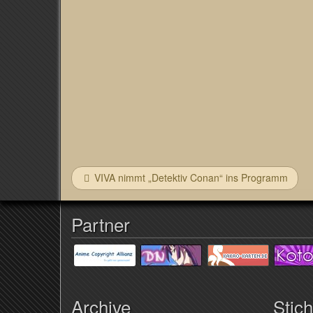
VIVA nimmt „Detektiv Conan“ ins Programm
Partner
Archive
Stic