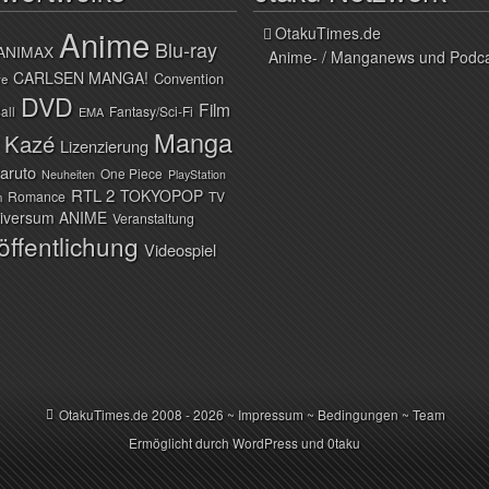
Anime
OtakuTimes.de
Blu-ray
ANIMAX
Anime- / Manganews und Podc
CARLSEN MANGA!
Convention
ve
DVD
Film
all
Fantasy/Sci-Fi
EMA
Manga
Kazé
Lizenzierung
aruto
One Piece
Neuheiten
PlayStation
RTL 2
TOKYOPOP
Romance
TV
n
iversum ANIME
Veranstaltung
öffentlichung
Videospiel
OtakuTimes.de
2008 - 2026 ~
Impressum
~
Bedingungen
~
Team
Ermöglicht durch
WordPress
und
0taku