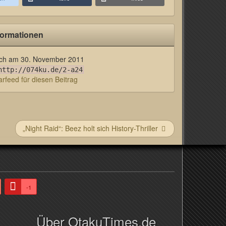
formationen
lich am
30. November 2011
http://074ku.de/2-a24
feed für diesen Beitrag
„Night Raid“: Beez holt sich History-Thriller
-1
Über OtakuTimes.de