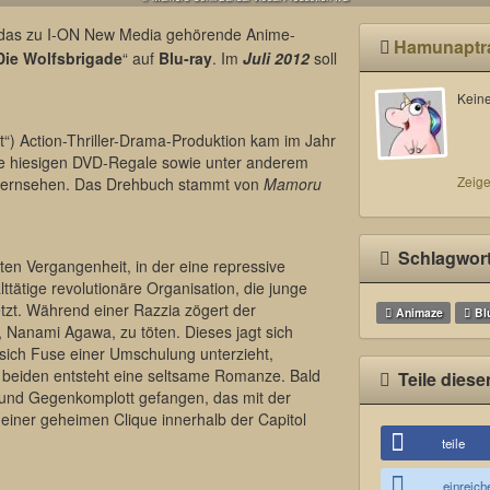
 das zu I-ON New Media gehörende Anime-
Hamunaptr
Die Wolfsbrigade
“ auf
Blu-ray
. Im
Juli 2012
soll
Keine
t“) Action-Thriller-Drama-Produktion kam im Jahr
e hiesigen DVD-Regale sowie unter anderem
Zeige
 Fernsehen. Das Drehbuch stammt von
Mamoru
Schlagwor
gsten Vergangenheit, in der eine repressive
tätige revolutionäre Organisation, die junge
tzt. Während einer Razzia zögert der
Animaze
Bl
 Nanami Agawa, zu töten. Dieses jagt sich
 sich Fuse einer Umschulung unterzieht,
 beiden entsteht eine seltsame Romanze. Bald
Teile diese
 und Gegenkomplott gefangen, das mit der
d einer geheimen Clique innerhalb der Capitol
teile
einreich