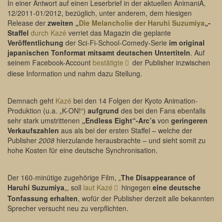
In einer Antwort auf einen Leserbrief in der aktuellen AnimaniA,
12/2011-01/2012, bezüglich, unter anderem, dem hiesigen
Release der
zweiten „
Die Melancholie der Haruhi Suzumiya
„-
Staffel
durch Kazé
verriet das Magazin die geplante
Veröffentlichung
der Sci-Fi-School-Comedy-Serie
im original
japanischen Tonformat mitsamt deutschen Untertiteln
. Auf
seinem Facebook-Account
bestätigte
der Publisher inzwischen
diese Information und nahm dazu Stellung.
Demnach geht
Kazé
bei den 14 Folgen der Kyoto Animation-
Produktion (u.a. „K-ON!“)
aufgrund
des bei den Fans ebenfalls
sehr stark umstrittenen
„Endless Eight“-Arc’s
von
geringeren
Verkaufszahlen
aus als bei der ersten Staffel – welche der
Publisher
2008
hierzulande herausbrachte – und sieht somit zu
hohe Kosten für eine deutsche Synchronisation.
Der 160-minütige zugehörige Film, „
The Disappearance of
Haruhi Suzumiya
„, soll
laut Kazé
hingegen
eine deutsche
Tonfassung erhalten
, wofür der Publisher derzeit alle bekannten
Sprecher versucht neu zu verpflichten.