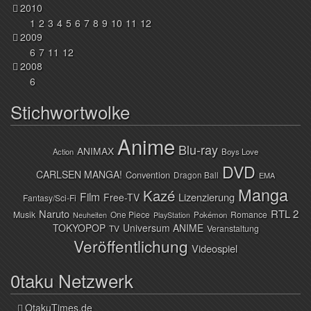
2010
1
2
3
4
5
6
7
8
9
10
11
12
2009
6
7
11
12
2008
6
Stichwortwolke
Anime
Blu-ray
ANIMAX
Action
Boys Love
DVD
CARLSEN MANGA!
Convention
Dragon Ball
EMA
Manga
Kazé
Film
Lizenzierung
Free-TV
Fantasy/Sci-Fi
Naruto
RTL 2
Musik
One Piece
Romance
Pokémon
Neuheiten
PlayStation
TOKYOPOP
Universum ANIME
TV
Veranstaltung
Veröffentlichung
Videospiel
0taku Netzwerk
OtakuTimes.de