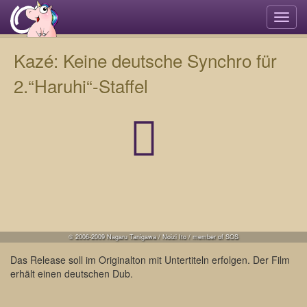
Navi
umsc
Kazé: Keine deutsche Synchro für
2.“Haruhi“-Staffel
© 2006-2009 Nagaru Tanigawa / Noizi Ito / member of SOS
Das Release soll im Originalton mit Untertiteln erfolgen. Der Film
erhält einen deutschen Dub.