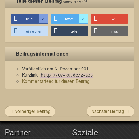
Teile diesen Beitrag
danke ┗(＾∀＾)┛
teile
tweet
+1
-1
-1
einreichen
teile
Infos
Beitragsinformationen
Veröffentlich am
6. Dezember 2011
Kurzlink:
http://074ku.de/2-a33
Kommentarfeed für diesen Beitrag
Vorheriger Beitrag
Nächster Beitrag
Partner
Soziale