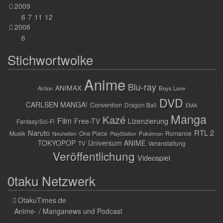
2009
6
7
11
12
2008
6
Stichwortwolke
Anime
Blu-ray
ANIMAX
Action
Boys Love
DVD
CARLSEN MANGA!
Convention
Dragon Ball
EMA
Manga
Kazé
Film
Lizenzierung
Free-TV
Fantasy/Sci-Fi
Naruto
RTL 2
Musik
One Piece
Romance
Pokémon
Neuheiten
PlayStation
TOKYOPOP
Universum ANIME
TV
Veranstaltung
Veröffentlichung
Videospiel
0taku Netzwerk
OtakuTimes.de
Anime- / Manganews und Podcast