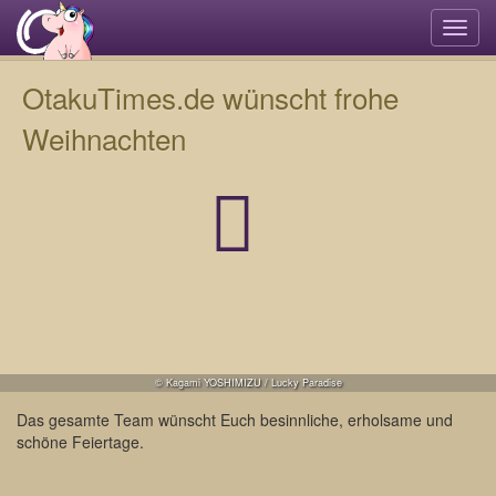
Navi
umsc
OtakuTimes.de wünscht frohe
Weihnachten
© Kagami YOSHIMIZU / Lucky Paradise
Das gesamte Team wünscht Euch besinnliche, erholsame und
schöne Feiertage.