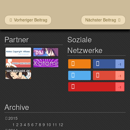
Vorheriger Beitrag
Nächster Beitrag
Partner
Soziale
Netzwerke
-1
-1
-1
Archive
2015
1
2
3
4
5
6
7
8
9
10
11
12