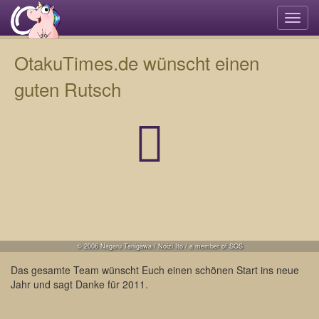
Navi
umsc
OtakuTimes.de wünscht einen
guten Rutsch
© 2006 Nagaru Tanigawa / Noizi Ito / a member of SOS
Das gesamte Team wünscht Euch einen schönen Start ins neue
Jahr und sagt Danke für 2011.