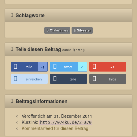
Schlagworte
OtakuTimes
Silvester
Teile diesen Beitrag
danke ┗(＾∀＾)┛
teile
tweet
+1
-1
-1
einreichen
teile
Infos
Beitragsinformationen
Veröffentlich am
31. Dezember 2011
Kurzlink:
http://074ku.de/2-a70
Kommentarfeed für diesen Beitrag