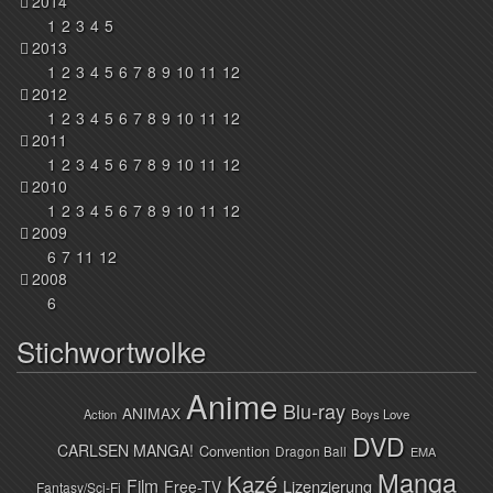
2014
1
2
3
4
5
2013
1
2
3
4
5
6
7
8
9
10
11
12
2012
1
2
3
4
5
6
7
8
9
10
11
12
2011
1
2
3
4
5
6
7
8
9
10
11
12
2010
1
2
3
4
5
6
7
8
9
10
11
12
2009
6
7
11
12
2008
6
Stichwortwolke
Anime
Blu-ray
ANIMAX
Action
Boys Love
DVD
CARLSEN MANGA!
Convention
Dragon Ball
EMA
Manga
Kazé
Film
Lizenzierung
Free-TV
Fantasy/Sci-Fi