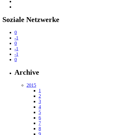
Soziale Netzwerke
0
-1
0
-1
-1
0
Archive
2015
1
2
3
4
5
6
7
8
9