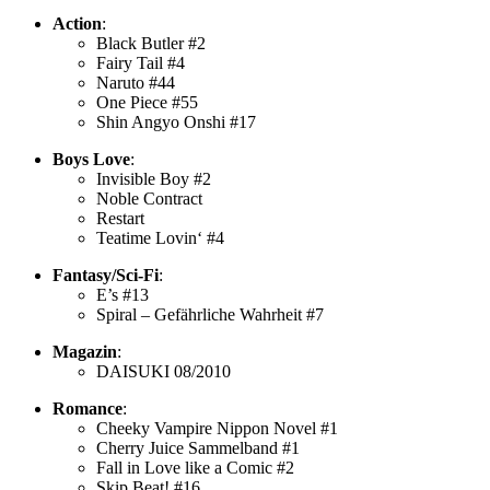
Action
:
Black Butler #2
Fairy Tail #4
Naruto #44
One Piece #55
Shin Angyo Onshi #17
Boys Love
:
Invisible Boy #2
Noble Contract
Restart
Teatime Lovin‘ #4
Fantasy/Sci-Fi
:
E’s #13
Spiral – Gefährliche Wahrheit #7
Magazin
:
DAISUKI 08/2010
Romance
:
Cheeky Vampire Nippon Novel #1
Cherry Juice Sammelband #1
Fall in Love like a Comic #2
Skip Beat! #16