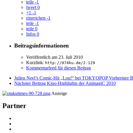
teile
-1
tweet
0
+1
-1
einreichen
-1
teile
-1
teile
0
Infos
0
Beitragsinformationen
Veröffentlich am
23. Juli 2010
Kurzlink:
http://074ku.de/2-129
Kommentarfeed für diesen Beitrag
Julien Neel’s Comic-Hit „Lou!“ bei TOKYOPOP
Vorheriger B
Nächster Beitrag
Kino-Highlights der AnimagiC 2010
Anzeige
Partner