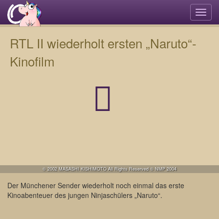
Navi
umsc
RTL II wiederholt ersten „Naruto“-
Kinofilm
© 2002 MASASHI KISHIMOTO All Rights Reserved © NMP 2004
Der Münchener Sender wiederholt noch einmal das erste
Kinoabenteuer des jungen Ninjaschülers „Naruto“.