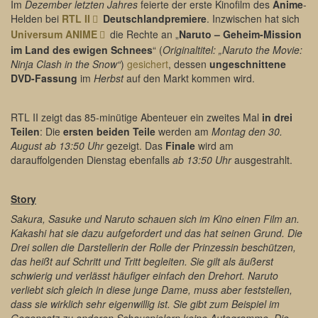
Im
Dezember letzten Jahres
feierte der erste Kinofilm des
Anime
-
Helden bei
RTL II
Deutschlandpremiere
. Inzwischen hat sich
Universum ANIME
die Rechte an „
Naruto – Geheim-Mission
im Land des ewigen Schnees
“ (
Originaltitel: „Naruto the Movie:
Ninja Clash in the Snow“
)
gesichert
, dessen
ungeschnittene
DVD-Fassung
im
Herbst
auf den Markt kommen wird.
RTL II zeigt das 85-minütige Abenteuer ein zweites Mal
in drei
Teilen
: Die
ersten beiden Teile
werden am
Montag den 30.
August ab 13:50 Uhr
gezeigt. Das
Finale
wird am
darauffolgenden Dienstag ebenfalls
ab 13:50 Uhr
ausgestrahlt.
Story
Sakura, Sasuke und Naruto schauen sich im Kino einen Film an.
Kakashi hat sie dazu aufgefordert und das hat seinen Grund. Die
Drei sollen die Darstellerin der Rolle der Prinzessin beschützen,
das heißt auf Schritt und Tritt begleiten. Sie gilt als äußerst
schwierig und verlässt häufiger einfach den Drehort. Naruto
verliebt sich gleich in diese junge Dame, muss aber feststellen,
dass sie wirklich sehr eigenwillig ist. Sie gibt zum Beispiel im
Gegensatz zu anderen Schauspielern keine Autogramme. Die