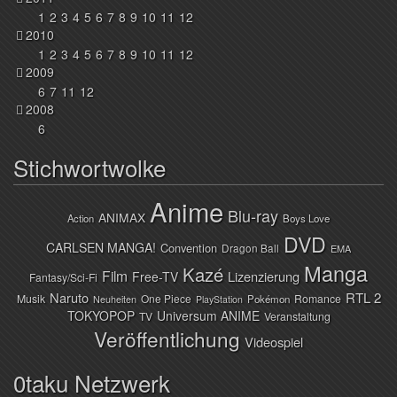
1
2
3
4
5
6
7
8
9
10
11
12
2010
1
2
3
4
5
6
7
8
9
10
11
12
2009
6
7
11
12
2008
6
Stichwortwolke
Anime
Blu-ray
ANIMAX
Action
Boys Love
DVD
CARLSEN MANGA!
Convention
Dragon Ball
EMA
Manga
Kazé
Film
Lizenzierung
Free-TV
Fantasy/Sci-Fi
Naruto
RTL 2
Musik
One Piece
Romance
Pokémon
Neuheiten
PlayStation
TOKYOPOP
Universum ANIME
TV
Veranstaltung
Veröffentlichung
Videospiel
0taku Netzwerk