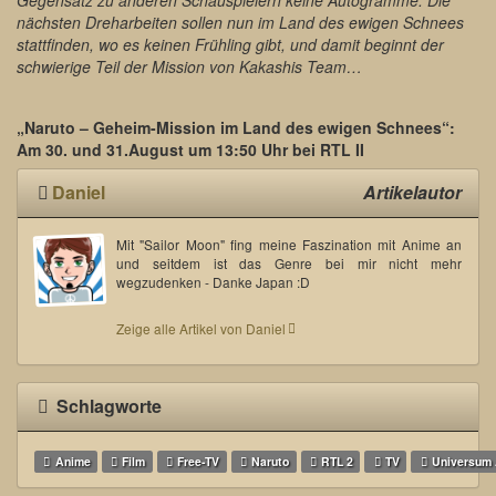
nächsten Dreharbeiten sollen nun im Land des ewigen Schnees
stattfinden, wo es keinen Frühling gibt, und damit beginnt der
schwierige Teil der Mission von Kakashis Team…
„Naruto – Geheim-Mission im Land des ewigen Schnees“:
Am 30. und 31.August um 13:50 Uhr bei RTL II
Daniel
Artikelautor
Mit "Sailor Moon" fing meine Faszination mit Anime an
und seitdem ist das Genre bei mir nicht mehr
wegzudenken - Danke Japan :D
Zeige alle Artikel von Daniel
Schlagworte
Anime
Film
Free-TV
Naruto
RTL 2
TV
Universum