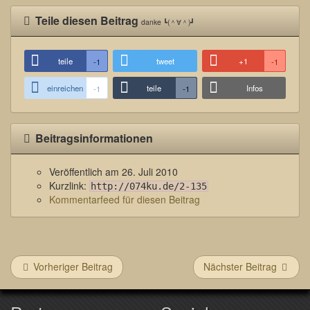
Teile diesen Beitrag
danke ┗(＾∀＾)┛
teile
tweet
+1
-1
-1
einreichen
teile
Infos
-1
-1
Beitragsinformationen
Veröffentlich am
26. Juli 2010
Kurzlink:
http://074ku.de/2-135
Kommentarfeed für diesen Beitrag
Vorheriger Beitrag
Nächster Beitrag