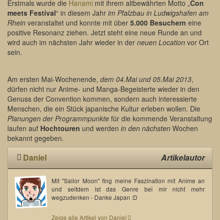
Erstmals wurde die
Hanami
mit ihrem altbewährten Motto „
Con
meets Festival
“ in diesem Jahr
im Pfalzbau in Ludwigshafen am
Rhein
veranstaltet und konnte mit über
5.000 Besuchern
eine
positive Resonanz ziehen. Jetzt steht eine neue Runde an und
wird auch im nächsten Jahr wieder in der
neuen Location
vor Ort
sein.
Am ersten Mai-Wochenende,
dem 04.Mai und 05.Mai 2013
,
dürfen nicht nur Anime- und Manga-Begeisterte wieder in den
Genuss der Convention kommen, sondern auch interessierte
Menschen, die ein Stück japanische Kultur erleben wollen. Die
Planungen der Programmpunkte
für die kommende Veranstaltung
laufen auf
Hochtouren
und werden
in den nächsten
Wochen
bekannt gegeben.
Daniel
Artikelautor
Mit "Sailor Moon" fing meine Faszination mit Anime an
und seitdem ist das Genre bei mir nicht mehr
wegzudenken - Danke Japan :D
Zeige alle Artikel von Daniel