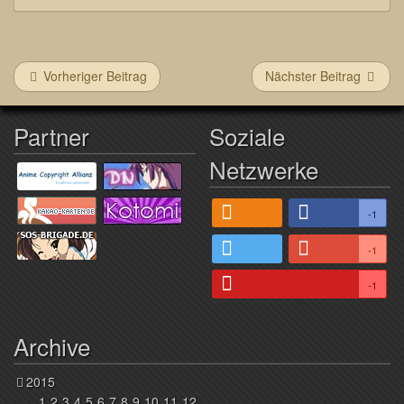
Vorheriger Beitrag
Nächster Beitrag
Partner
Soziale
Netzwerke
-1
-1
-1
Archive
2015
1
2
3
4
5
6
7
8
9
10
11
12