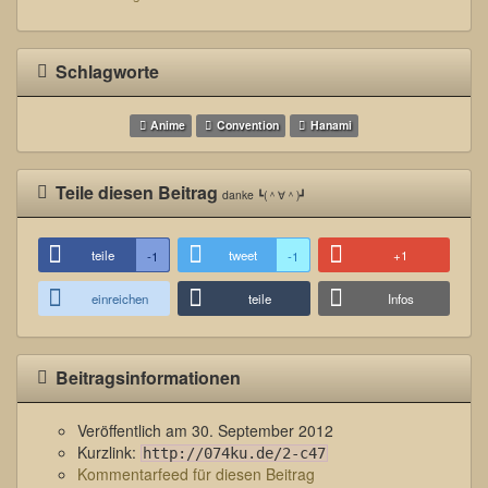
Schlagworte
Anime
Convention
Hanami
Teile diesen Beitrag
danke ┗(＾∀＾)┛
teile
tweet
+1
-1
-1
einreichen
teile
Infos
Beitragsinformationen
Veröffentlich am
30. September 2012
Kurzlink:
http://074ku.de/2-c47
Kommentarfeed für diesen Beitrag