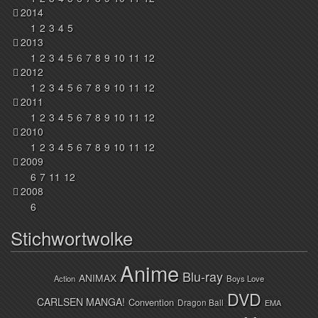
2014
1
2
3
4
5
2013
1
2
3
4
5
6
7
8
9
10
11
12
2012
1
2
3
4
5
6
7
8
9
10
11
12
2011
1
2
3
4
5
6
7
8
9
10
11
12
2010
1
2
3
4
5
6
7
8
9
10
11
12
2009
6
7
11
12
2008
6
Stichwortwolke
Anime
Blu-ray
ANIMAX
Action
Boys Love
DVD
CARLSEN MANGA!
Convention
Dragon Ball
EMA