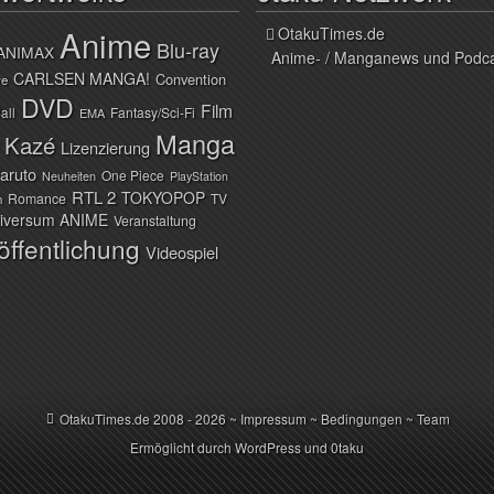
Anime
OtakuTimes.de
Blu-ray
ANIMAX
Anime- / Manganews und Podc
CARLSEN MANGA!
Convention
ve
DVD
Film
all
Fantasy/Sci-Fi
EMA
Manga
Kazé
Lizenzierung
aruto
One Piece
Neuheiten
PlayStation
RTL 2
TOKYOPOP
Romance
TV
n
iversum ANIME
Veranstaltung
öffentlichung
Videospiel
OtakuTimes.de
2008 - 2026 ~
Impressum
~
Bedingungen
~
Team
Ermöglicht durch
WordPress
und
0taku