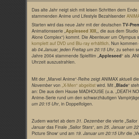
Das alte Jahr neigt sich mit leisen Schritten dem End
stammenden Anime und Lifestyle Bezahlsender
ANIM
Starten wird das neue Jahr mit der deutschen
TV-Prem
Animationsserie „
Appleseed XIII
„, die aus dem Studio 
Alone Complex“) kommt. Die Abenteuer um Olympus s
komplett auf DVD und Blu-ray erhältlich
. Nun kommen d
ab
04.Januar, jeden Freitag um 20:15 Uhr
, zu sehen 
Jahre 2004 stammende Spielfilm „
Appleseed
“ als ‚A
Uhrzeit auszustrahlen.
Mit der „Marvel Anime“-Reihe zeigt ANIMAX aktuell die
November
von
„X-Men“ abgelöst
wird. Mit „
Blade
“ ste
an: Die aus dem Hause MADHOUSE (u.a. „DEATH NOTE
Anime-Serie rund um den schwarzhäutigen Vampirjäge
um 20:15 Uhr
, in Doppelfolgen.
Zudem wartet ab dem
31. Dezember
die vierte „Sailo
Januar
das Finale „Sailor Stars“, am
25. Januar um 22
Picture Show‘ und am
19. Januar um 20:15 Uhr
die „V