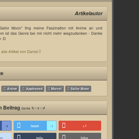
Artikelautor
"Sailor Moon" fing meine Faszination mit Anime an und
em ist das Genre bei mir nicht mehr wegzudenken - Danke
n :D
 alle Artikel von Daniel
te
Anime
Appleseed
Marvel
Sailor Moon
n Beitrag
danke ┗(＾∀＾)┛
tweet
+1
-1
-1
en
teile
Infos