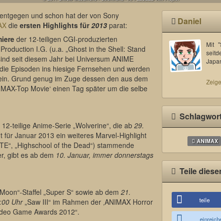
e entgegen und schon hat der von Sony
Daniel
AX
die
ersten Highlights für
2013
parat:
iere
der 12-teiligen CGI-produzierten
Mit 
Production I.G. (u.a. „Ghost in the Shell: Stand
seitd
ind seit diesem Jahr bei Universum ANIME
Japa
ie Episoden ins hiesige Fernsehen und werden
sein. Grund genug im Zuge dessen den aus dem
Zeige
NIMAX-Top Movie‘ einen Tag später um die selbe
Schlagwor
 12-teilige Anime-Serie „Wolverine“, die ab
29.
ht für Januar 2013 ein weiteres Marvel-Highlight
ANIMAX
“, „Highschool of the Dead“) stammende
r, gibt es ab dem
10. Januar, immer donnerstags
Teile diese
r Moon“-Staffel „Super S“ sowie ab dem
21.
teile
:00 Uhr
„Saw III“ im Rahmen der ‚ANIMAX Horror
ideo Game Awards 2012“.
einreich