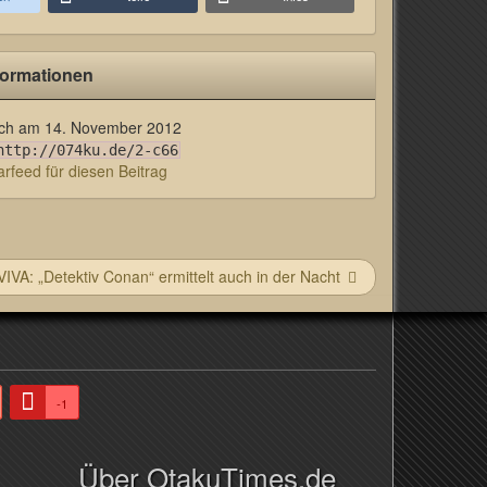
formationen
lich am
14. November 2012
http://074ku.de/2-c66
feed für diesen Beitrag
VIVA: „Detektiv Conan“ ermittelt auch in der Nacht
-1
Über OtakuTimes.de