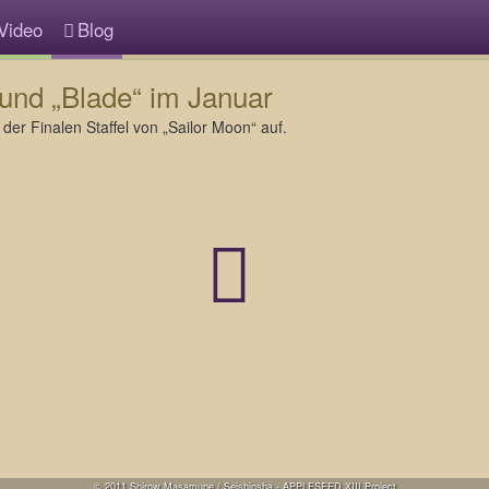
Video
Blog
und „Blade“ im Januar
er Finalen Staffel von „Sailor Moon“ auf.
© 2011 Shirow Masamune / Seishinsha - APPLESEED XIII Project