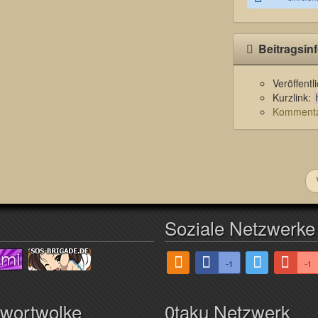
Beitragsin
Veröffent
Kurzlink:
Kommentar
Soziale Netzwerke
-1
-1
hwortwolke
0taku Netzwerk