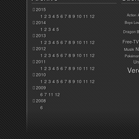
2015
Action
1
2
3
4
5
6
7
8
9
10
11
12
2014
Boys Lo
1
2
3
4
5
Dragon B
2013
Free-TV
1
2
3
4
5
6
7
8
9
10
11
12
2012
N
Musik
1
2
3
4
5
6
7
8
9
10
11
12
Pokémo
2011
Un
Ver
1
2
3
4
5
6
7
8
9
10
11
12
2010
1
2
3
4
5
6
7
8
9
10
11
12
2009
6
7
11
12
2008
6