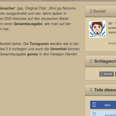
 wünschst
“ (jap. Original-Titel:
„Kimi ga Nozomu
Daniel
en ausgestrahlt und vier Jahre später in
zwei DVD-Volumes auf den deutschen Markt
rm einer
Gesamtausgabe
, wie man auf der
Mit 
seitd
n hat.
Japa
Zeige
Booklet
daher. Die
Tonspuren
werden wie in der
tal 2.0
vorliegen und auch die
Untertitel
können
e Gesamtausgabe
genau
in den hiesigen Handel
Schlagwor
Anime
Teile diese
teile
einreich