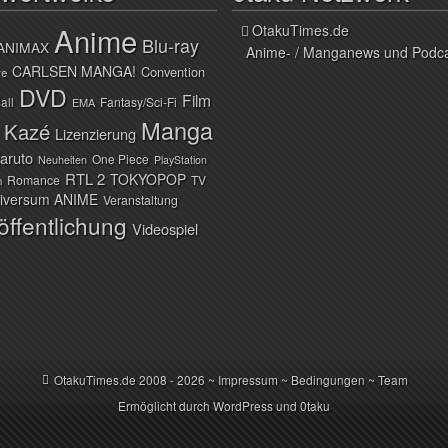
Anime
OtakuTimes.de
Blu-ray
ANIMAX
Anime- / Manganews und Podc
CARLSEN MANGA!
Convention
ve
DVD
Film
all
Fantasy/Sci-Fi
EMA
Manga
Kazé
Lizenzierung
aruto
One Piece
Neuheiten
PlayStation
RTL 2
TOKYOPOP
Romance
TV
n
iversum ANIME
Veranstaltung
öffentlichung
Videospiel
OtakuTimes.de
2008 - 2026 ~
Impressum
~
Bedingungen
~
Team
Ermöglicht durch
WordPress
und
0taku