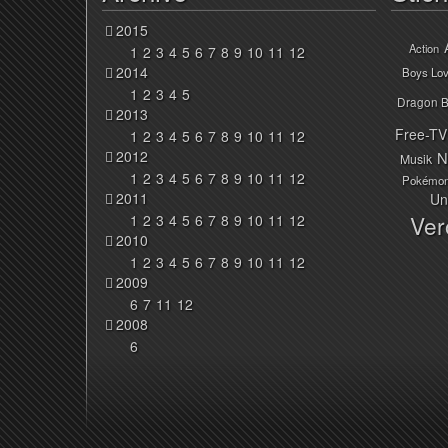
2015
Action
1
2
3
4
5
6
7
8
9
10
11
12
2014
Boys Lo
1
2
3
4
5
Dragon B
2013
Free-TV
1
2
3
4
5
6
7
8
9
10
11
12
2012
N
Musik
1
2
3
4
5
6
7
8
9
10
11
12
Pokémo
2011
Un
Ver
1
2
3
4
5
6
7
8
9
10
11
12
2010
1
2
3
4
5
6
7
8
9
10
11
12
2009
6
7
11
12
2008
6