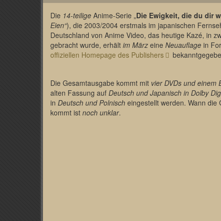
Die
14-teilige
Anime-Serie „
Die Ewigkeit, die du dir
Eien“
), die 2003/2004 erstmals im japanischen Fernseh
Deutschland von Anime Video, das heutige Kazé, in 
gebracht wurde, erhält
im März
eine
Neuauflage
in Fo
offiziellen Homepage des Publishers
bekanntgegebe
Die Gesamtausgabe kommt mit
vier DVDs und einem 
alten Fassung auf
Deutsch und Japanisch in Dolby Digi
in
Deutsch und Polnisch
eingestellt werden. Wann di
kommt ist
noch unklar
.