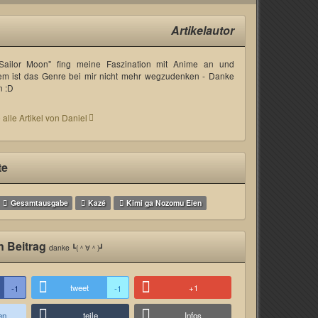
Artikelautor
"Sailor Moon" fing meine Faszination mit Anime an und
em ist das Genre bei mir nicht mehr wegzudenken - Danke
n :D
 alle Artikel von Daniel
te
Gesamtausgabe
Kazé
Kimi ga Nozomu Eien
n Beitrag
danke ┗(＾∀＾)┛
tweet
+1
-1
-1
en
teile
Infos