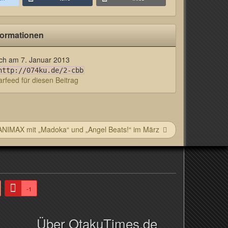
formationen
lich am
7. Januar 2013
http://074ku.de/2-cbb
feed für diesen Beitrag
ANIMAX mit „Madoka“ und „Angel Beats!“ im März
-1
Über OtakuTimes.de