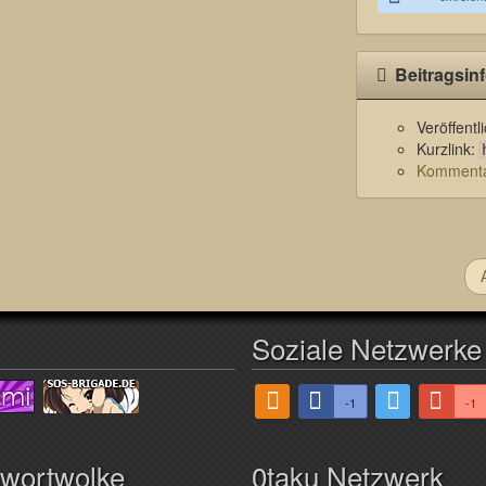
Beitragsin
Veröffent
Kurzlink:
Kommentar
Soziale Netzwerke
-1
-1
hwortwolke
0taku Netzwerk