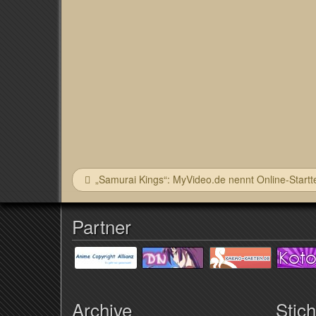
„Samurai Kings“: MyVideo.de nennt Online-Startt
Partner
Archive
Stic