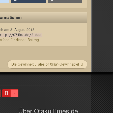
formationen
lich am
3. August 2013
http://074ku.de/2-daa
feed für diesen Beitrag
Die Gewinner: „Tales of Xillia“-Gewinnspiel
-1
Über OtakuTimes.de