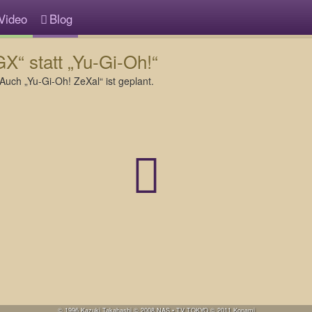
Video
Blog
X“ statt „Yu-Gi-Oh!“
uch „Yu-Gi-Oh! ZeXal“ ist geplant.
© 1996 Kazuki Takahashi © 2008 NAS • TV TOKYO © 2011 Konami