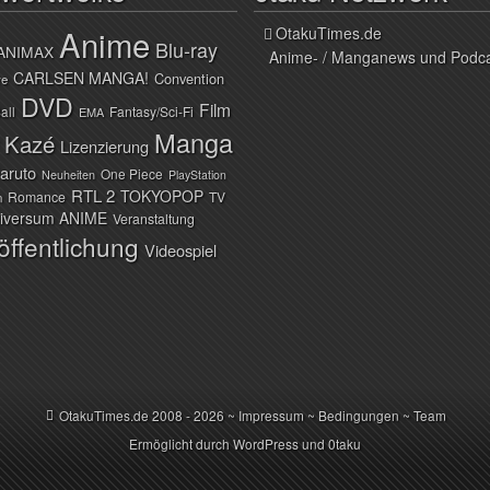
Anime
OtakuTimes.de
Blu-ray
ANIMAX
Anime- / Manganews und Podc
CARLSEN MANGA!
Convention
ve
DVD
Film
all
Fantasy/Sci-Fi
EMA
Manga
Kazé
Lizenzierung
aruto
One Piece
Neuheiten
PlayStation
RTL 2
TOKYOPOP
Romance
TV
n
iversum ANIME
Veranstaltung
öffentlichung
Videospiel
OtakuTimes.de
2008 - 2026 ~
Impressum
~
Bedingungen
~
Team
Ermöglicht durch
WordPress
und
0taku