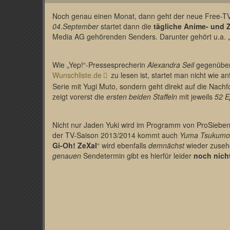
Noch genau einen Monat, dann geht der neue Free-
04.September
startet dann die
tägliche Anime- und 
Media AG gehörenden Senders. Darunter gehört u.a. 
Wie „Yep!“-Pressesprecherin
Alexandra Seil
gegenüber 
Wunschliste.de
zu lesen ist, startet man nicht wie a
Serie mit Yugi Muto, sondern geht direkt auf die Nachf
zeigt vorerst die
ersten beiden Staffeln
mit jeweils
52 E
Nicht nur Jaden Yuki wird im Programm von ProSiebe
der TV-Saison 2013/2014 kommt auch
Yuma Tsukumo
Gi-Oh! ZeXal
“ wird ebenfalls
demnächst
wieder zuseh
genauen
Sendetermin gibt es hierfür leider
noch nich