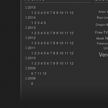
2015
Action
1
2
3
4
5
6
7
8
9
10
11
12
2014
Boys Lo
1
2
3
4
5
Dragon B
2013
Free-TV
1
2
3
4
5
6
7
8
9
10
11
12
2012
N
Musik
1
2
3
4
5
6
7
8
9
10
11
12
Pokémo
2011
Un
Ver
1
2
3
4
5
6
7
8
9
10
11
12
2010
1
2
3
4
5
6
7
8
9
10
11
12
2009
6
7
11
12
2008
6