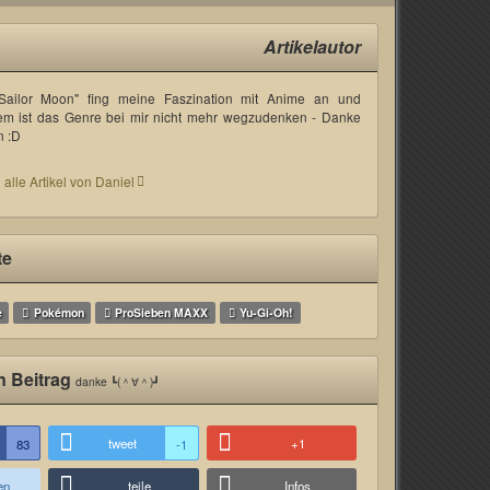
Artikelautor
"Sailor Moon" fing meine Faszination mit Anime an und
em ist das Genre bei mir nicht mehr wegzudenken - Danke
n :D
 alle Artikel von Daniel
te
e
Pokémon
ProSieben MAXX
Yu-Gi-Oh!
n Beitrag
danke ┗(＾∀＾)┛
tweet
+1
83
-1
en
teile
Infos