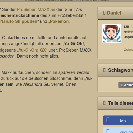
TV-Sender
ProSieben MAXX
an den Start.
Am
Daniel
Zeichentrickschiene
des zum ProSiebenSat.1
„
Naruto Shippūden
“ und „
Pokémon
„.
Mit 
seitd
Japa
OtakuTimes.de mitteilte und auch bereits auf
nfangs angekündigt mit der ersten „
Yu-Gi-Oh!
„-
Zeige
olgeserie „
Yu-Gi-Oh! GX
“ über. ProSieben MAXX
pisoden
. Damit noch nicht alles.
Schlagwor
n Maxx auftauchen, sondern im
späteren Verlauf
zurück auf die deutschen Bildschirme, denn „
Yu-
en sein, wie
Alexandra Seil
verriet. Einen
Anim
t
.
Teile diese
teile
einreich