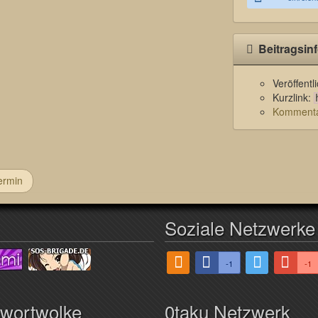
Beitragsin
Veröffent
Kurzlink:
Kommentar
ermin
Soziale Netzwerke
-1
-1
hwortwolke
0taku Netzwerk