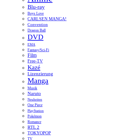
Blu-ray
Boys Love
CARLSEN MANGA!
Convention
Dragon Ball
DVD
EMA
Fantasy/Sci-Fi
Film
Free-TV
Kazé
Lizenzierung
Manga
Musik
Naruto
Neuheiten
One Piece
PlayStation
Pokémon
Romance
RTL 2
TOKYOPOP
TV