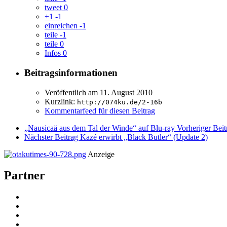
tweet
0
+1
-1
einreichen
-1
teile
-1
teile
0
Infos
0
Beitragsinformationen
Veröffentlich am
11. August 2010
Kurzlink:
http://074ku.de/2-16b
Kommentarfeed für diesen Beitrag
„Nausicaä aus dem Tal der Winde“ auf Blu-ray
Vorheriger Beit
Nächster Beitrag
Kazé erwirbt „Black Butler“ (Update 2)
Anzeige
Partner