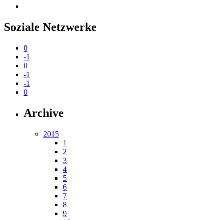
Soziale Netzwerke
0
-1
0
-1
-1
0
Archive
2015
1
2
3
4
5
6
7
8
9