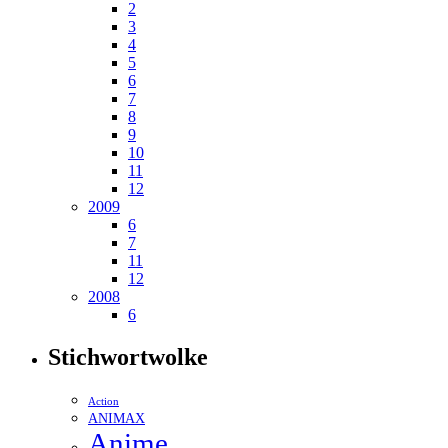
2
3
4
5
6
7
8
9
10
11
12
2009
6
7
11
12
2008
6
Stichwortwolke
Action
ANIMAX
Anime