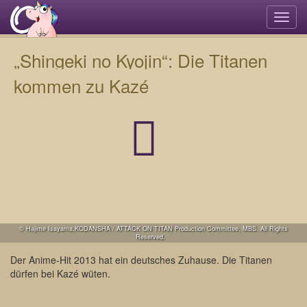
Navi
umsc
„Shingeki no Kyojin“: Die Titanen
kommen zu Kazé
© Hajime Isayama,KODANSHA / ATTACK ON TITAN Production Committee, MBS. All Rights
Reserved.
Der Anime-Hit 2013 hat ein deutsches Zuhause. Die Titanen
dürfen bei Kazé wüten.