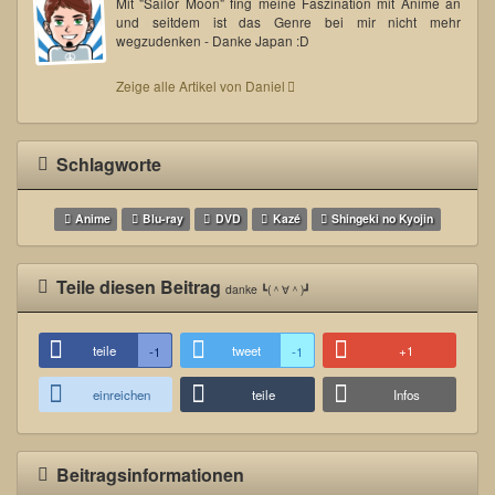
Mit "Sailor Moon" fing meine Faszination mit Anime an
und seitdem ist das Genre bei mir nicht mehr
wegzudenken - Danke Japan :D
Zeige alle Artikel von Daniel
Schlagworte
Anime
Blu-ray
DVD
Kazé
Shingeki no Kyojin
Teile diesen Beitrag
danke ┗(＾∀＾)┛
teile
tweet
+1
-1
-1
einreichen
teile
Infos
Beitragsinformationen