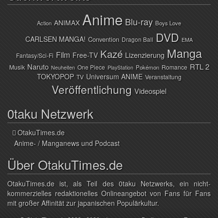
Anime
Blu-ray
ANIMAX
Action
Boys Love
DVD
CARLSEN MANGA!
Convention
Dragon Ball
EMA
Manga
Kazé
Film
Lizenzierung
Free-TV
Fantasy/Sci-Fi
Naruto
RTL 2
Musik
One Piece
Romance
Pokémon
Neuheiten
PlayStation
TOKYOPOP
Universum ANIME
TV
Veranstaltung
Veröffentlichung
Videospiel
0taku Netzwerk
OtakuTimes.de
Anime- / Manganews und Podcast
Über OtakuTimes.de
OtakuTimes.de ist, als Teil des 0taku Netzwerks, ein nicht-
kommerzielles redaktionelles Onlineangebot von Fans für Fans
mit großer Affinität zur japanischen Populärkultur.