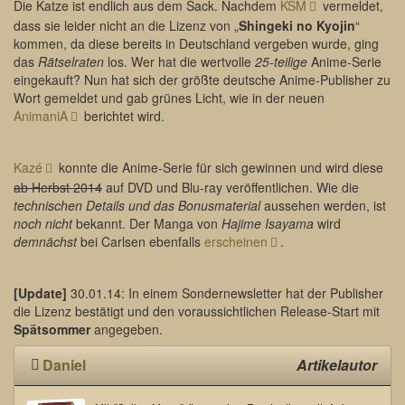
Die Katze ist endlich aus dem Sack. Nachdem
KSM
vermeldet,
dass sie leider nicht an die Lizenz von „
Shingeki no Kyojin
“
kommen, da diese bereits in Deutschland vergeben wurde, ging
das
Rätselraten
los. Wer hat die wertvolle
25-teilige
Anime-Serie
eingekauft? Nun hat sich der größte deutsche Anime-Publisher zu
Wort gemeldet und gab grünes Licht, wie in der neuen
AnimaniA
berichtet wird.
Kazé
konnte die Anime-Serie für sich gewinnen und wird diese
ab Herbst 2014
auf DVD und Blu-ray veröffentlichen. Wie die
technischen Details und das Bonusmaterial
aussehen werden, ist
noch nicht
bekannt. Der Manga von
Hajime Isayama
wird
demnächst
bei Carlsen ebenfalls
erscheinen
.
[Update]
30.01.14: In einem Sondernewsletter hat der Publisher
die Lizenz bestätigt und den voraussichtlichen Release-Start mit
Spätsommer
angegeben.
Daniel
Artikelautor