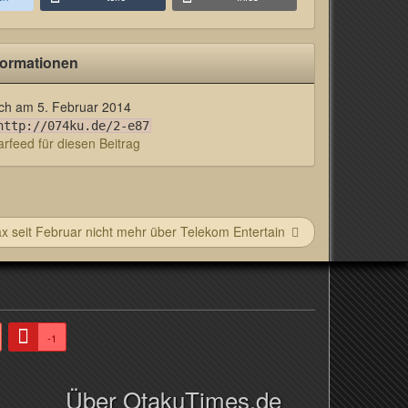
formationen
lich am
5. Februar 2014
http://074ku.de/2-e87
feed für diesen Beitrag
x seit Februar nicht mehr über Telekom Entertain
-1
Über OtakuTimes.de