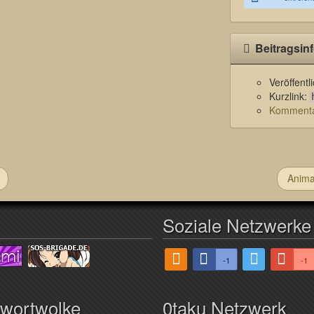
Beitragsin
Veröffent
Kurzlink:
Kommentar
Anima
Soziale Netzwerke
-1
-1
hwortwolke
0taku Netzwerk