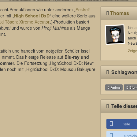
Ecchi-Produktionen wie unter anderem „
Sekirei
“
Thomas
er mit „
High School DxD
“ eine weitere Serie aus
kki Tōsen: Xtreme Xecutor
„)-Produktion basiert
hibumi
und wurde von
Hiroji Mishima
als Manga
Ich l
Neui
int.
auch 
News 
taffeln und handelt vom notgeilen Schüler Issei
Zeige
g nimmt. Das hiesige Release auf
Blu-ray und
Sommer
. Die Fortsetzung „HighSchool DxD: New“
ollen noch mit „HighSchool DxD: Mousou Bakuyure
Schlagwor
Anime
Blu-
Teile diese
teile
einreich