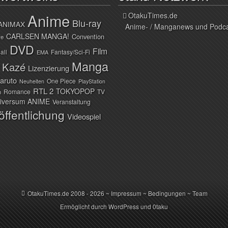
Anime
OtakuTimes.de
Blu-ray
ANIMAX
Anime- / Manganews und Podc
CARLSEN MANGA!
Convention
ve
DVD
Film
all
Fantasy/Sci-Fi
EMA
Manga
Kazé
Lizenzierung
aruto
One Piece
Neuheiten
PlayStation
RTL 2
TOKYOPOP
Romance
TV
n
iversum ANIME
Veranstaltung
öffentlichung
Videospiel
OtakuTimes.de
2008 - 2026 ~
Impressum
~
Bedingungen
~
Team
Ermöglicht durch
WordPress
und
0taku