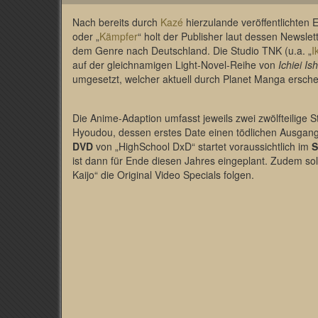
Nach bereits durch
Kazé
hierzulande veröffentlichten 
oder „
Kämpfer
“ holt der Publisher laut dessen Newslett
dem Genre nach Deutschland. Die Studio TNK (u.a. „
I
auf der gleichnamigen Light-Novel-Reihe von
Ichiei Is
umgesetzt, welcher aktuell durch Planet Manga ersche
Die Anime-Adaption umfasst jeweils zwei zwölfteilige S
Hyoudou, dessen erstes Date einen tödlichen Ausgan
DVD
von „HighSchool DxD“ startet voraussichtlich im
ist dann für Ende diesen Jahres eingeplant. Zudem s
Kaijo“ die Original Video Specials folgen.