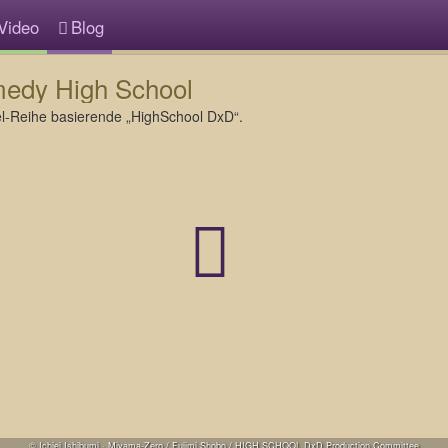
Video
Blog
medy High School
vel-Reihe basierende „HighSchool DxD“.
© Ichiei Ishibumi · Miyama-Zero / Fujimi Shobo / HIGH SCHOOL DxD Production Committee