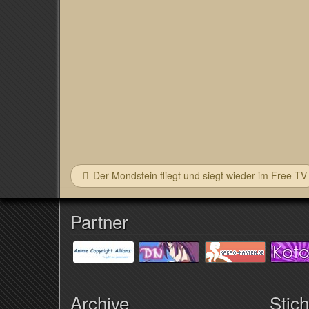
Der Mondstein fliegt und siegt wieder im Free-TV
Partner
Archive
Stic