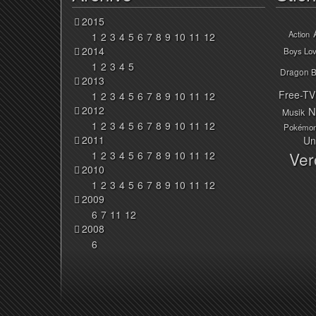
2015
Action
1
2
3
4
5
6
7
8
9
10
11
12
2014
Boys Lo
1
2
3
4
5
Dragon B
2013
Free-TV
1
2
3
4
5
6
7
8
9
10
11
12
2012
N
Musik
1
2
3
4
5
6
7
8
9
10
11
12
Pokémo
2011
Un
Ver
1
2
3
4
5
6
7
8
9
10
11
12
2010
1
2
3
4
5
6
7
8
9
10
11
12
2009
6
7
11
12
2008
6