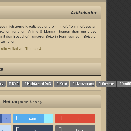
Artikelautor
asse mich gerne Kreativ aus und bin mit großem Interesse an
gkeiten rund um Anime & Manga Themen dran um diese
mit den Besuchern unserer Seite in Form von zum Beispiel
zu Teilen.
 alle Artikel von Thomas
te
ray
DVD
HighSchool DxD
Kazé
Lizenzierung
Sommer
Veröf
n Beitrag
danke ┗(＾∀＾)┛
tweet
+1
-1
-1
en
teile
Infos