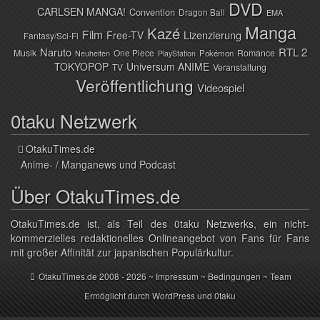
DVD
CARLSEN MANGA!
Convention
Dragon Ball
EMA
Manga
Kazé
Film
Lizenzierung
Free-TV
Fantasy/Sci-Fi
Naruto
RTL 2
Musik
One Piece
Romance
Pokémon
Neuheiten
PlayStation
TOKYOPOP
Universum ANIME
TV
Veranstaltung
Veröffentlichung
Videospiel
0taku Netzwerk
OtakuTimes.de
Anime- / Manganews und Podcast
Über OtakuTimes.de
OtakuTimes.de ist, als Teil des 0taku Netzwerks, ein nicht-
kommerzielles redaktionelles Onlineangebot von Fans für Fans
mit großer Affinität zur japanischen Populärkultur.
OtakuTimes.de
2008 - 2026 ~
Impressum
~
Bedingungen
~
Team
Ermöglicht durch
WordPress
und
0taku