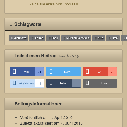
Zeige alle Artikel von Thomas
Schlagworte
Animaze
Anime
DVD
I-ON New Media
Kite
OVA
Teile diesen Beitrag
danke ┗(＾∀＾)┛
teile
tweet
+1
-1
-1
einreichen
teile
Infos
-1
-1
Beitragsinformationen
Veröffentlich am
1. April 2010
Zuletzt aktualisiert am
4. Juni 2010