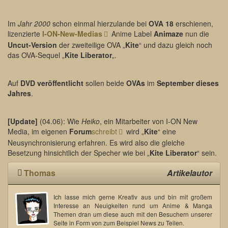
Im
Jahr 2000
schon einmal hierzulande bei
OVA 18
erschienen,
lizenzierte
I-ON-New-Medias
Anime Label
Animaze
nun die
Uncut-Version
der zweiteilige OVA „
Kite
“ und dazu gleich noch
das OVA-Sequel „
Kite Liberator
„.
Auf
DVD veröffentlicht
sollen beide
OVAs
im
September dieses
Jahres
.
[Update]
(04.06): Wie
Heiko
, ein Mitarbeiter von I-ON New
Media, im eigenen
Forum
schreibt
wird „
Kite
“ eine
Neusynchronisierung erfahren. Es wird also die gleiche
Besetzung hinsichtlich der Specher wie bei „
Kite Liberator
“ sein.
Thomas
Artikelautor
Ich lasse mich gerne Kreativ aus und bin mit großem
Interesse an Neuigkeiten rund um Anime & Manga
Themen dran um diese auch mit den Besuchern unserer
Seite in Form von zum Beispiel News zu Teilen.