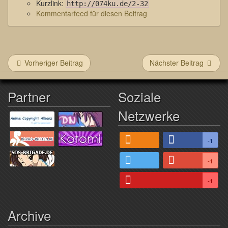
Kurzlink:
http://074ku.de/2-32
Kommentarfeed für diesen Beitrag
Vorheriger Beitrag
Nächster Beitrag
Partner
Soziale
Netzwerke
-1
-1
-1
Archive