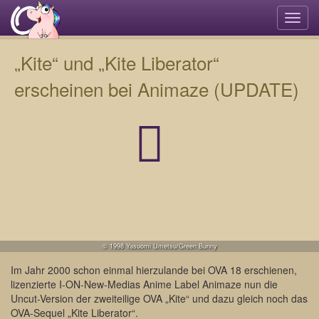
Navi
umsc
„Kite“ und „Kite Liberator“
erscheinen bei Animaze (UPDATE)
© 1998 Yasuomi Umetsu/Green Bunny
Im Jahr 2000 schon einmal hierzulande bei OVA 18 erschienen,
lizenzierte I-ON-New-Medias Anime Label Animaze nun die
Uncut-Version der zweiteilige OVA „Kite“ und dazu gleich noch das
OVA-Sequel „Kite Liberator“.