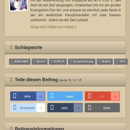
dem ist viel Zeit vergangen, inzwischen bin ich ein großer
Evangelion-Fan bin und schaue so ziemlich jede Serie in
der ein weiblicher Hauptcharakter mit rosa Haaren
vorkommt - sofern es die Zeit zulässt.
Zeige alle Artikel von Heiko
Schlagworte
ANKAMA
Berlin
DOFUS
Veranstaltung
Wakfu
YOU
Teile diesen Beitrag
danke ┗(＾∀＾)┛
teile
tweet
+1
-1
-1
einreichen
teile
Infos
-1
-1
Beitragsinformationen