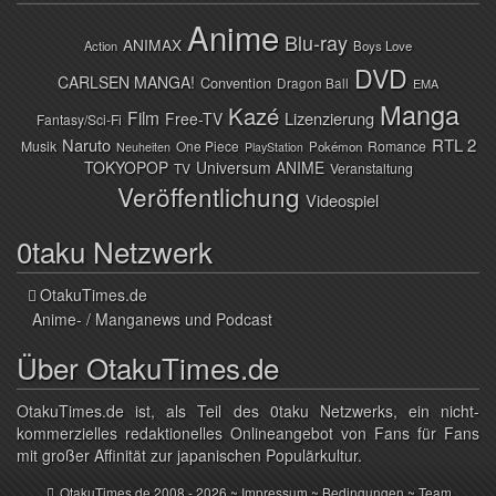
Anime
Blu-ray
ANIMAX
Action
Boys Love
DVD
CARLSEN MANGA!
Convention
Dragon Ball
EMA
Manga
Kazé
Film
Lizenzierung
Free-TV
Fantasy/Sci-Fi
Naruto
RTL 2
Musik
One Piece
Romance
Pokémon
Neuheiten
PlayStation
TOKYOPOP
Universum ANIME
TV
Veranstaltung
Veröffentlichung
Videospiel
0taku Netzwerk
OtakuTimes.de
Anime- / Manganews und Podcast
Über OtakuTimes.de
OtakuTimes.de ist, als Teil des 0taku Netzwerks, ein nicht-
kommerzielles redaktionelles Onlineangebot von Fans für Fans
mit großer Affinität zur japanischen Populärkultur.
OtakuTimes.de
2008 - 2026 ~
Impressum
~
Bedingungen
~
Team