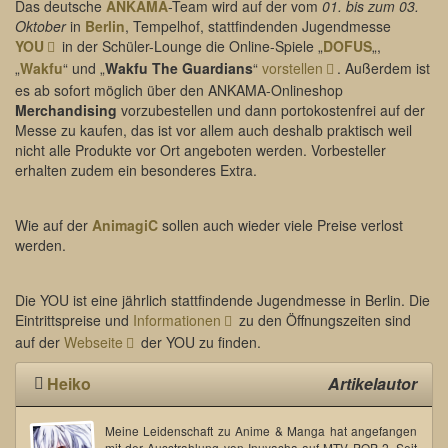
Das deutsche
ANKAMA
-Team wird auf der vom
01. bis zum 03.
Oktober
in
Berlin
, Tempelhof, stattfindenden Jugendmesse
YOU
in der Schüler-Lounge die Online-Spiele „
DOFUS
„,
„
Wakfu
“ und „
Wakfu The Guardians
“
vorstellen
. Außerdem ist
es ab sofort möglich über den ANKAMA-Onlineshop
Merchandising
vorzubestellen und dann portokostenfrei auf der
Messe zu kaufen, das ist vor allem auch deshalb praktisch weil
nicht alle Produkte vor Ort angeboten werden. Vorbesteller
erhalten zudem ein besonderes Extra.
Wie auf der
AnimagiC
sollen auch wieder viele Preise verlost
werden.
Die YOU ist eine jährlich stattfindende Jugendmesse in Berlin. Die
Eintrittspreise und
Informationen
zu den Öffnungszeiten sind
auf der
Webseite
der YOU zu finden.
Heiko
Artikelautor
Meine Leidenschaft zu Anime & Manga hat angefangen
mit der Ausstrahlung von Inuyasha auf MTV POP 2. Seit