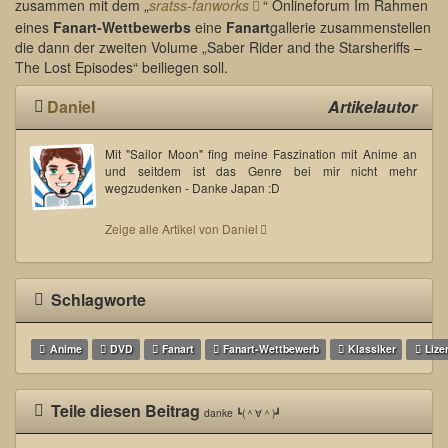
zusammen mit dem „
sratss-fanworks
“ Onlineforum Im Rahmen
eines
Fanart-Wettbewerbs
eine
Fanart
gallerie zusammenstellen
die dann der zweiten Volume „Saber Rider and the Starsheriffs –
The Lost Episodes“ beiliegen soll.
Daniel
Artikelautor
Mit "Sailor Moon" fing meine Faszination mit Anime an
und seitdem ist das Genre bei mir nicht mehr
wegzudenken - Danke Japan :D
Zeige alle Artikel von Daniel
Schlagworte
Anime
DVD
Fanart
Fanart-Wettbewerb
Klassiker
Lize
Teile diesen Beitrag
danke ┗(＾∀＾)┛