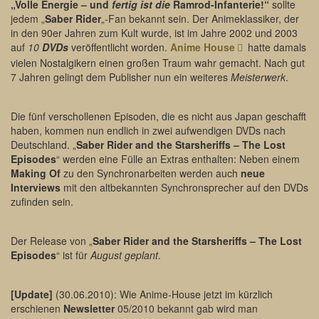
„Volle Energie – und
fertig ist die
Ramrod-Infanterie!“
sollte
jedem „
Saber Rider
„-Fan bekannt sein. Der Animeklassiker, der
in den 90er Jahren zum Kult wurde, ist im Jahre 2002 und 2003
auf
10
DVDs
veröffentlicht worden.
Anime House
hatte damals
vielen Nostalgikern einen großen Traum wahr gemacht. Nach gut
7 Jahren gelingt dem Publisher nun ein weiteres
Meisterwerk
.
Die fünf verschollenen Episoden, die es nicht aus Japan geschafft
haben, kommen nun endlich in zwei aufwendigen DVDs nach
Deutschland. „
Saber Rider and the Starsheriffs – The Lost
Episodes
“ werden eine Fülle an Extras enthalten: Neben einem
Making Of
zu den Synchronarbeiten werden auch
neue
Interviews
mit den altbekannten Synchronsprecher auf den DVDs
zufinden sein.
Der Release von „
Saber Rider and the Starsheriffs – The Lost
Episodes
“ ist für
August geplant
.
[Update]
(30.06.2010): Wie Anime-House jetzt im kürzlich
erschienen
Newsletter
05/2010 bekannt gab wird man