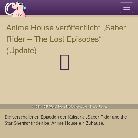
Navi
umsc
Anime House veröffentlicht „Saber
Rider – The Lost Episodes“
(Update)
© 1984, 1987 World Event Productions, Ltd., Studio Pierrot
Die verschollenen Episoden der Kultserie „Saber Rider and the
Star Sheriffs“ finden bei Anime House ein Zuhause.