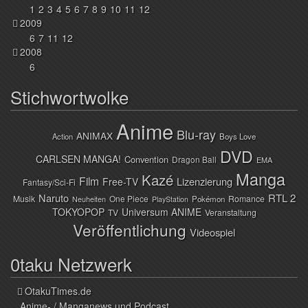
1
2
3
4
5
6
7
8
9
10
11
12
2009
6
7
11
12
2008
6
Stichwortwolke
Anime
Blu-ray
ANIMAX
Action
Boys Love
DVD
CARLSEN MANGA!
Convention
Dragon Ball
EMA
Manga
Kazé
Film
Lizenzierung
Free-TV
Fantasy/Sci-Fi
Naruto
RTL 2
Musik
One Piece
Romance
Pokémon
Neuheiten
PlayStation
TOKYOPOP
Universum ANIME
TV
Veranstaltung
Veröffentlichung
Videospiel
0taku Netzwerk
OtakuTimes.de
Anime- / Manganews und Podcast