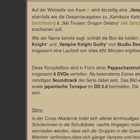
Auf der Webseite von
Kazé
wird derzeitig eine
„Vam
ebenfalls wie die Gesamtausgaben zu „Kamikaze Kaito
berichteten
) & „Ikki Tousen: Dragon Destiny“ (
wir beric
erscheinen soll.
Wie der Name bereits sagt, enthält die Box die beiden
Knight
“ und „
Vampire Knight Guilty
“ von
Studio De
insgesamt eine Laufzeit von etwa
650 Minuten
ergebe
Diese Komplettbox wird in Form einer
Pappschatztru
insgesamt
8 DVDs
verteilen. Als besonderes Extras wi
minütigen
Soundtrack
der Serie dabei sein. Das Bild 
sowie
japanische Tonspur
im
DD 2.0
beinhalten. Die
sein.
Story:
In der Cross-Akademie treibt sich allerlei lernfreudi
Schülerinnen in die Schulbänke, nachts hingegen mühe
vermieden werden, dass sich die Gruppen in die Quere
Wächter verhindern,dass sich gierige Vampire und lei