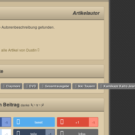
Artikelautor
 Autorenbeschreibung gefunden.
 alle Artikel von Dustin
te
Claymore
DVD
Gesamtausgabe
Ikki Tousen
Kamikaze Kaito Jea
n Beitrag
danke ┗(＾∀＾)┛
tweet
+1
-1
-1
teile
Infos
-1
-1