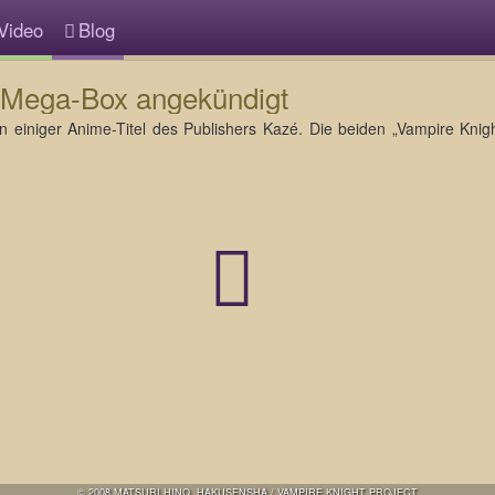
Video
Blog
“ Mega-Box angekündigt
 einiger Anime-Titel des Publishers Kazé. Die beiden „Vampire Knig
© 2008 MATSURI HINO, HAKUSENSHA / VAMPIRE KNIGHT PROJECT