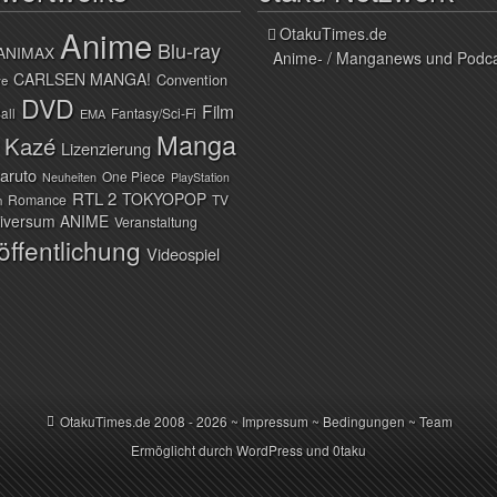
Anime
OtakuTimes.de
Blu-ray
ANIMAX
Anime- / Manganews und Podc
CARLSEN MANGA!
Convention
ve
DVD
Film
all
Fantasy/Sci-Fi
EMA
Manga
Kazé
Lizenzierung
aruto
One Piece
Neuheiten
PlayStation
RTL 2
TOKYOPOP
Romance
TV
n
iversum ANIME
Veranstaltung
öffentlichung
Videospiel
OtakuTimes.de
2008 - 2026 ~
Impressum
~
Bedingungen
~
Team
Ermöglicht durch
WordPress
und
0taku