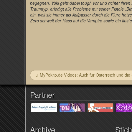
begegnen. Yuki geht dabei tough vor und richtet ihren
Traumtyp, erledigt alle Probleme mit seiner Pistole „B
ein, weil sie immer als Aufpasser durch die Flure hetzen
Zero schwelt der Hass auf die Vampire sowie ein fins
MyPokito.de Videos: Auch für Österreich und die
Partner
Archive
Stic