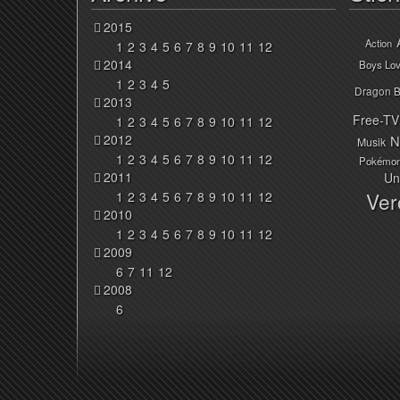
2015
Action
1
2
3
4
5
6
7
8
9
10
11
12
2014
Boys Lo
1
2
3
4
5
Dragon B
2013
Free-TV
1
2
3
4
5
6
7
8
9
10
11
12
2012
N
Musik
1
2
3
4
5
6
7
8
9
10
11
12
Pokémo
2011
Un
Ver
1
2
3
4
5
6
7
8
9
10
11
12
2010
1
2
3
4
5
6
7
8
9
10
11
12
2009
6
7
11
12
2008
6