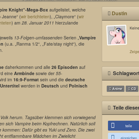
pire Knight“-Mega-Box
aufgelistet, welche
Dustin
 Jeanne“ (
wir berichteten
), „Claymore“ (
wir
hteten
) am
28. Januar 2011
hierzulande
Keine
 jeweils
13-Folgen-umfassenden
Serien „
Vampire
en
(u.a. „Ranma 1/2“, „Fate/stay night“), die
n.
Zeige
he
daherkommen und alle
26 Episoden
auf
Schlagwor
rd eine
Armbinde
sowie der
55-
wird im
16:9-Format
sein und die
deutsche
Untertitel
werden in
Deutsch
und
Polnisch
Anime
CD
Teile diese
ges Volk herum. Tagsüber klemmen sich vorwiegend
n sich Vampire beim Kopfrechnen. Natürlich soll
teile
 kommen: Dafür gibt es Yuki und Zero. Die zwei
cht entflammbare Mädchen im Zwielicht
einreichen