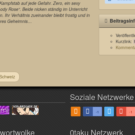
 Kampfstab auf jede Gefahr. Zero, ein sexy
loody Rose“. Beide nicken ständig im Unterricht
. Ihr Verhältnis zueinander bleibt frostig und in
Beitragsin
teres Geheimnis…
Veröffent
Kurzlink:
Kommentar
 Schweiz
Soziale Netzwerke
-1
-1
hwortwolke
0taku Netzwerk