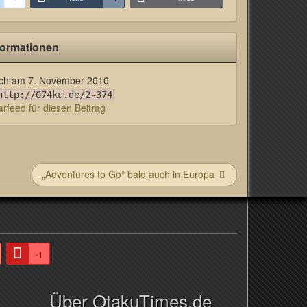
formationen
lich am
7. November 2010
http://074ku.de/2-374
feed für diesen Beitrag
„Adventures to Go“ bald auch in Europa
-1
Über OtakuTimes.de