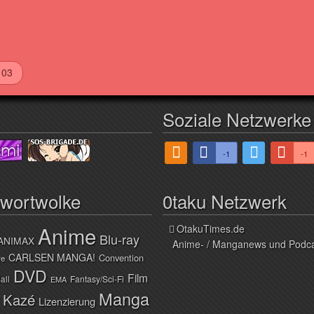
 03
Soziale Netzwerke
-1
-1
hwortwolke
0taku Netzwerk
Anime
OtakuTimes.de
Blu-ray
ANIMAX
Anime- / Manganews und Podc
CARLSEN MANGA!
Convention
ve
DVD
Film
all
Fantasy/Sci-Fi
EMA
Manga
Kazé
Lizenzierung