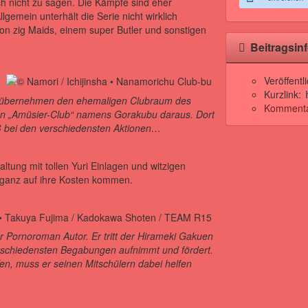
ich nicht zu sagen. Die Kämpfe sind eher
Allgemein unterhält die Serie nicht wirklich
von zig Maids, einem super Butler und sonstigen
Beitragsin
Veröffent
Kurzlink:
su übernehmen den ehemaligen Clubraum des
Kommentar
n „Amüsier-Club“ namens Gorakubu daraus. Dort
ß bei den verschiedensten Aktionen…
tung mit tollen Yuri Einlagen und witzigen
 ganz auf ihre Kosten kommen.
er Pornoroman Autor. Er tritt der Hirameki Gakuen
verschiedensten Begabungen aufnimmt und fördert.
en, muss er seinen Mitschülern dabei helfen