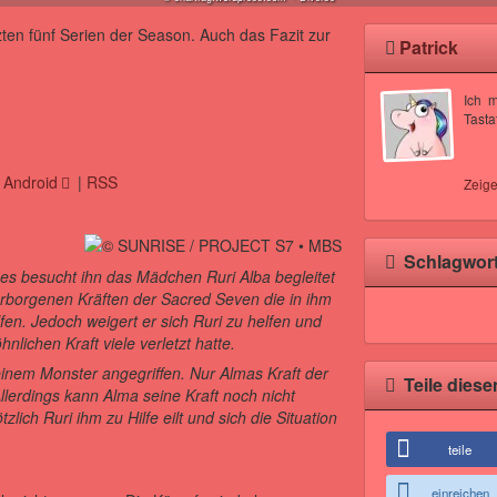
ten fünf Serien der Season. Auch das Fazit zur
Patrick
Ich 
Tasta
|
Android
|
RSS
Zeige
Schlagwor
es besucht ihn das Mädchen Ruri Alba begleitet
erborgenen Kräften der Sacred Seven die in ihm
lfen. Jedoch weigert er sich Ruri zu helfen und
nlichen Kraft viele verletzt hatte.
inem Monster angegriffen. Nur Almas Kraft der
Teile diese
erdings kann Alma seine Kraft noch nicht
zlich Ruri ihm zu Hilfe eilt und sich die Situation
teile
einreichen