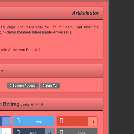
Artikelautor
mag Züge und manchmal roll ich mit dem Kopf über die
tur - dabei kommen interessante Artikel raus.
 alle Artikel von Patrick
te
Season Podcast
Yuru Yuri
n Beitrag
danke ┗(＾∀＾)┛
tweet
+1
-1
-1
teile
Infos
-1
-1