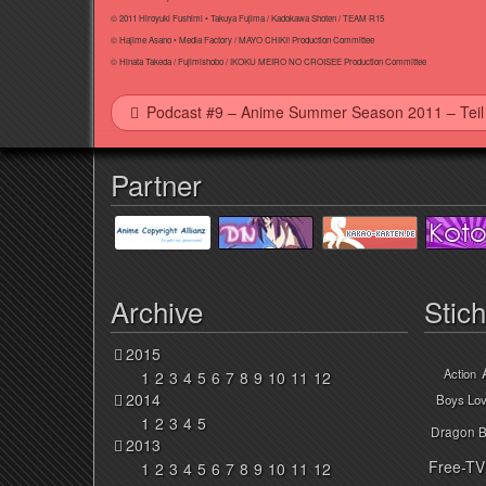
© 2011 Hiroyuki Fushimi • Takuya Fujima / Kadokawa Shoten / TEAM R15
© Hajime Asano • Media Factory / MAYO CHIKI! Production Committee
© Hinata Takeda / Fujimishobo / IKOKU MEIRO NO CROISEE Production Committee
Podcast #9 – Anime Summer Season 2011 – Teil
Partner
Archive
Stic
2015
Action
1
2
3
4
5
6
7
8
9
10
11
12
2014
Boys Lo
1
2
3
4
5
Dragon B
2013
Free-TV
1
2
3
4
5
6
7
8
9
10
11
12