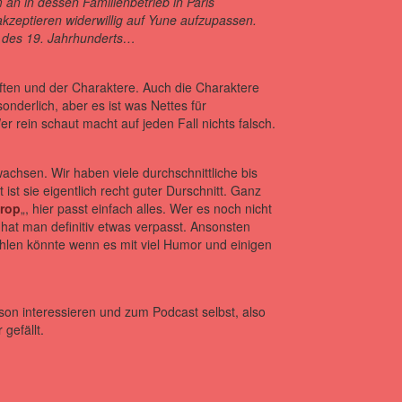
 an in dessen Familienbetrieb in Paris
kzeptieren widerwillig auf Yune aufzupassen.
s des 19. Jahrhunderts…
ten und der Charaktere. Auch die Charaktere
sonderlich, aber es ist was Nettes für
 rein schaut macht auf jeden Fall nichts falsch.
achsen. Wir haben viele durchschnittliche bis
ist sie eigentlich recht guter Durschnitt. Ganz
Drop
„, hier passt einfach alles. Wer es noch nicht
hat man definitiv etwas verpasst. Ansonsten
ehlen könnte wenn es mit viel Humor und einigen
on interessieren und zum Podcast selbst, also
gefällt.