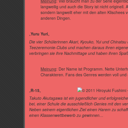
Meinung
: Viel braucht man zu der Serie eigentl
langweilig und auch die Story ist nicht originell. 
sondern langweilt eher mit den alten Klischees 
anderen Dingen.
„
Yuru Yuri
„
Die vier Schülerinnen Akari, Kyouko, Yui und Chinat
Teezeremonie-Clubs und machen daraus ihren eigene
verbringen sie ihre Nachmittage und haben ihren Spa
Meinung
: Der Name ist Programm. Nette Unterhal
Charakteren. Fans des Genres werden voll und
„
R-15
„
Takuto Akutagawa ist ein jugendlicher und erfolgreich
bei, einer Schule die ausschließlich Genies mit den 
Neben seinem eigentlichen Ziel einen Harem zu schaff
einen Klassenwettbewerb zu gewinnen…