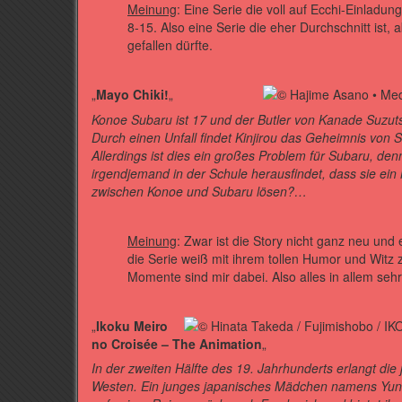
Meinung
: Eine Serie die voll auf Ecchi-Einladung
8-15. Also eine Serie die eher Durchschnitt ist,
gefallen dürfte.
„
Mayo Chiki!
„
Konoe Subaru ist 17 und der Butler von Kanade Suzuts
Durch einen Unfall findet Kinjirou das Geheimnis von S
Allerdings ist dies ein großes Problem für Subaru, denn 
irgendjemand in der Schule herausfindet, dass sie ein
zwischen Konoe und Subaru lösen?…
Meinung
: Zwar ist die Story nicht ganz neu und 
die Serie weiß mit ihrem tollen Humor und Witz
Momente sind mir dabei. Also alles in allem se
„
Ikoku Meiro
no Croisée – The Animation
„
In der zweiten Hälfte des 19. Jahrhunderts erlangt die
Westen. Ein junges japanisches Mädchen namens Yune