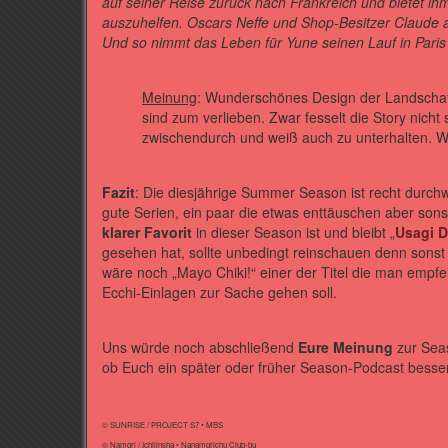
auf seiner Reise zurück nach Frankreich und bietet ihm
auszuhelfen. Oscars Neffe und Shop-Besitzer Claude a
Und so nimmt das Leben für Yune seinen Lauf in Pari
Meinung
: Wunderschönes Design der Landschaf
sind zum verlieben. Zwar fesselt die Story nicht 
zwischendurch und weiß auch zu unterhalten. Wer
Fazit
: Die diesjährige Summer Season ist recht durchw
gute Serien, ein paar die etwas enttäuschen aber sonst 
klarer Favorit
in dieser Season ist und bleibt „
Usagi 
gesehen hat, sollte unbedingt reinschauen denn sonst 
wäre noch „Mayo Chiki!“ einer der Titel die man empf
Ecchi-Einlagen zur Sache gehen soll.
Uns würde noch abschließend
Eure Meinung
zur Seas
ob Euch ein später oder früher Season-Podcast besser 
© SUNRISE / PROJECT S7 • MBS
© Namori / Ichijinsha • Nanamorichu Club-bu