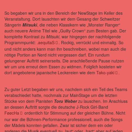
So begaben wir uns in den Bereich der NewStage im Keller des
Veranstaltung. Dort lauschten wir dem Gesang der Schweitzer
Sängerin
Mitsuki
, die neben Klassikern wie „Monster Ranger“
auch neuere Anime Titel wie „Guilty Crown“ zum Besten gab. Der
komplette Kontrast zu
Mitsuki
, war hingegen der nachfolgende
Programmpunkt:
.aequitaS
. Rockig, verrückt und einmalig. So
und nicht anders kann man ihn beschreiben, wobei man auch die
nötige Portion an Nerd nicht vergessen darf. Ein rundum
gelungener Auftritt seinerseits. Die anschließende Pause nutzen
wir um uns erneut dem Essen zu widmen. Folglich kosteten wir
dort angebotene japanische Leckereien wie dem
Tako-yaki
.
Zu guter Letzt begaben wir uns, nachdem sich ein Teil des Teams
verabschiedet hatte, nochmals zur MainStage um die letzten
Stücke von dem Pianisten
Toru Weber
zu lauschen. Im Anschluss
an dessen Auftritt sorgte die deutsche J-Rock Girl-Band
FøøcHa
ordentlich für Stimmung auf der gleichen Bühne. Nicht
nur war die Bühnen-Performance professionell, auch die Songs
der Mädels konnten gefallen. Zwar ist sicher dem ein oder
anderen die Musik eventuell zu „laut“ oder „hart“ aber auf jeden