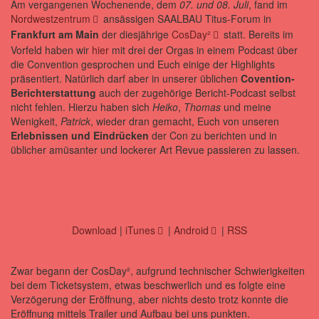
Am vergangenen Wochenende, dem
07. und 08. Juli
, fand im
Nordwestzentrum
ansässigen SAALBAU Titus-Forum in
Frankfurt am Main
der diesjährige
CosDay²
statt. Bereits im
Vorfeld haben wir
hier
mit drei der Orgas in einem Podcast über
die Convention gesprochen und Euch einige der Highlights
präsentiert. Natürlich darf aber in unserer üblichen
Covention-
Berichterstattung
auch der zugehörige Bericht-Podcast selbst
nicht fehlen. Hierzu haben sich
Heiko
,
Thomas
und meine
Wenigkeit,
Patrick
, wieder dran gemacht, Euch von unseren
Erlebnissen und Eindrücken
der Con zu berichten und in
üblicher amüsanter und lockerer Art Revue passieren zu lassen.
Download
|
iTunes
|
Android
|
RSS
Zwar begann der CosDay², aufgrund technischer Schwierigkeiten
bei dem Ticketsystem, etwas beschwerlich und es folgte eine
Verzögerung der Eröffnung, aber nichts desto trotz konnte die
Eröffnung mittels Trailer und Aufbau bei uns punkten.