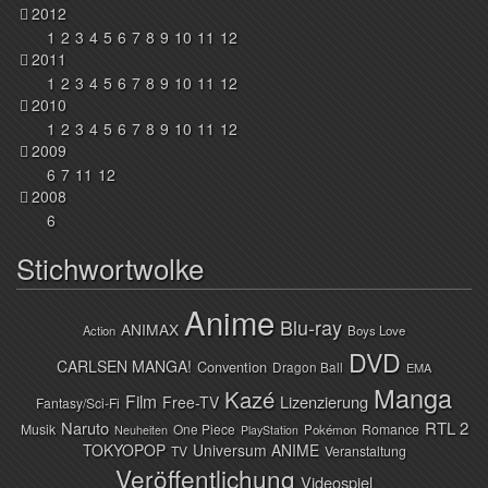
2012
1
2
3
4
5
6
7
8
9
10
11
12
2011
1
2
3
4
5
6
7
8
9
10
11
12
2010
1
2
3
4
5
6
7
8
9
10
11
12
2009
6
7
11
12
2008
6
Stichwortwolke
Anime
Blu-ray
ANIMAX
Action
Boys Love
DVD
CARLSEN MANGA!
Convention
Dragon Ball
EMA
Manga
Kazé
Film
Lizenzierung
Free-TV
Fantasy/Sci-Fi
Naruto
RTL 2
Musik
One Piece
Romance
Pokémon
Neuheiten
PlayStation
TOKYOPOP
Universum ANIME
TV
Veranstaltung
Veröffentlichung
Videospiel