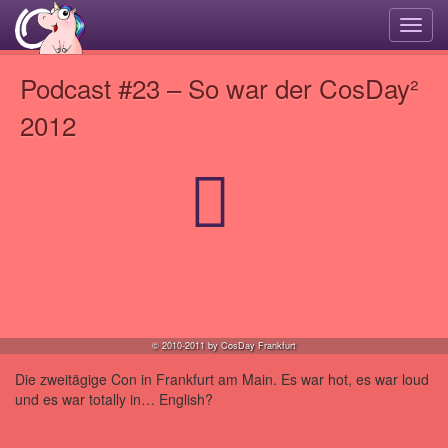
Navi
umsc
Podcast #23 – So war der CosDay²
2012
© 2010-2011 by CosDay Frankfurt
Die zweitägige Con in Frankfurt am Main. Es war hot, es war loud
und es war totally in… English?