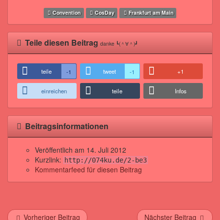
Convention
CosDay
Frankfurt am Main
Teile diesen Beitrag
danke ┗(＾∀＾)┛
teile
tweet
+1
-1
-1
einreichen
teile
Infos
Beitragsinformationen
Veröffentlich am
14. Juli 2012
Kurzlink:
http://074ku.de/2-be3
Kommentarfeed für diesen Beitrag
Vorheriger Beitrag
Nächster Beitrag