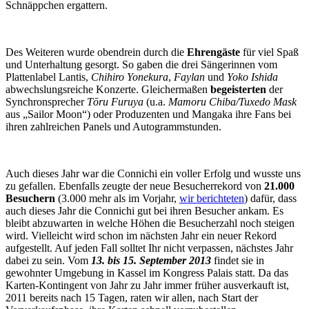
Schnäppchen ergattern.
Des Weiteren wurde obendrein durch die
Ehrengäste
für viel Spaß
und Unterhaltung gesorgt. So gaben die drei Sängerinnen vom
Plattenlabel Lantis,
Chihiro Yonekura
,
Faylan
und
Yoko Ishida
abwechslungsreiche Konzerte. Gleichermaßen
begeisterten
der
Synchronsprecher
Tōru Furuya
(u.a.
Mamoru Chiba/Tuxedo Mask
aus „Sailor Moon“) oder Produzenten und Mangaka ihre Fans bei
ihren zahlreichen Panels und Autogrammstunden.
Auch dieses Jahr war die Connichi ein voller Erfolg und wusste uns
zu gefallen. Ebenfalls zeugte der neue Besucherrekord von
21.000
Besuchern
(3.000 mehr als im Vorjahr,
wir berichteten
) dafür, dass
auch dieses Jahr die Connichi gut bei ihren Besucher ankam. Es
bleibt abzuwarten in welche Höhen die Besucherzahl noch steigen
wird. Vielleicht wird schon im nächsten Jahr ein neuer Rekord
aufgestellt. Auf jeden Fall solltet Ihr nicht verpassen, nächstes Jahr
dabei zu sein. Vom
13. bis 15. September 2013
findet sie in
gewohnter Umgebung in Kassel im Kongress Palais statt. Da das
Karten-Kontingent von Jahr zu Jahr immer früher ausverkauft ist,
2011 bereits nach 15 Tagen, raten wir allen, nach Start der