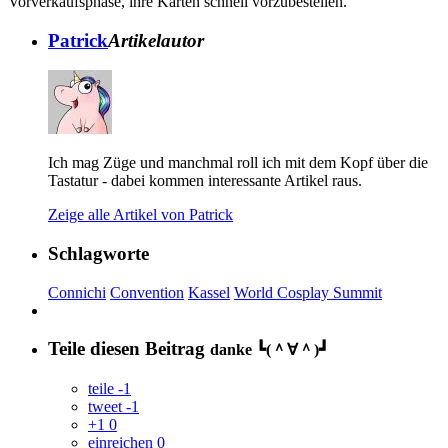
Vorverkaufsphase, ihre Karten schnell vorzubestellen.
Patrick
Artikelautor
Ich mag Züge und manchmal roll ich mit dem Kopf über die
Tastatur - dabei kommen interessante Artikel raus.
Zeige alle Artikel von Patrick
Schlagworte
Connichi
Convention
Kassel
World Cosplay Summit
Teile diesen Beitrag
danke ┗(＾∀＾)┛
teile
-1
tweet
-1
+1
0
einreichen
0