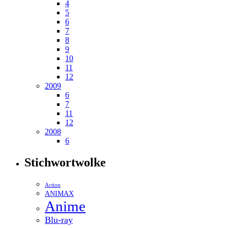
4
5
6
7
8
9
10
11
12
2009
6
7
11
12
2008
6
Stichwortwolke
Action
ANIMAX
Anime
Blu-ray