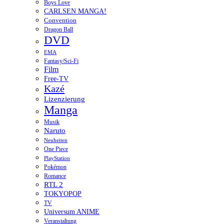
Boys Love
CARLSEN MANGA!
Convention
Dragon Ball
DVD
EMA
Fantasy/Sci-Fi
Film
Free-TV
Kazé
Lizenzierung
Manga
Musik
Naruto
Neuheiten
One Piece
PlayStation
Pokémon
Romance
RTL 2
TOKYOPOP
TV
Universum ANIME
Veranstaltung