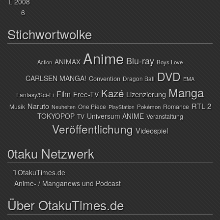
2008
6
Stichwortwolke
Anime
Blu-ray
ANIMAX
Action
Boys Love
DVD
CARLSEN MANGA!
Convention
Dragon Ball
EMA
Manga
Kazé
Film
Lizenzierung
Free-TV
Fantasy/Sci-Fi
Naruto
RTL 2
Musik
One Piece
Romance
Pokémon
Neuheiten
PlayStation
TOKYOPOP
Universum ANIME
TV
Veranstaltung
Veröffentlichung
Videospiel
0taku Netzwerk
OtakuTimes.de
Anime- / Manganews und Podcast
Über OtakuTimes.de