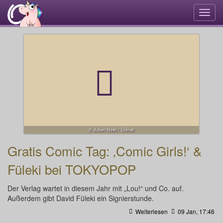
Navi
umsc
© Julien Neel / Glénat
Gratis Comic Tag: ‚Comic Girls!‘ &
Füleki bei TOKYOPOP
Der Verlag wartet in diesem Jahr mit „Lou!“ und Co. auf.
Außerdem gibt David Füleki ein Signierstunde.
Weiterlesen
09 Jan, 17:46