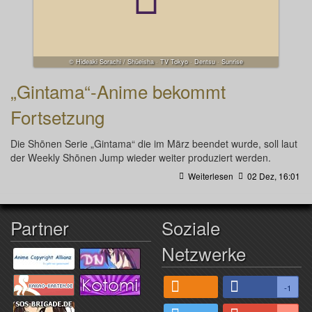
© Hideaki Sorachi / Shūeisha · TV Tokyo · Dentsu · Sunrise
„Gintama“-Anime bekommt
Fortsetzung
Die Shōnen Serie „Gintama“ die im März beendet wurde, soll laut
der Weekly Shōnen Jump wieder weiter produziert werden.
Weiterlesen
02 Dez, 16:01
Partner
Soziale
Netzwerke
-1