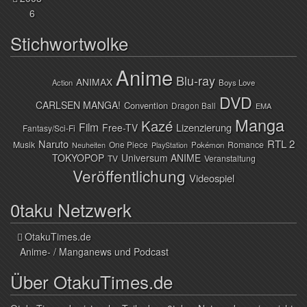
6
Stichwortwolke
Anime
Blu-ray
ANIMAX
Action
Boys Love
DVD
CARLSEN MANGA!
Convention
Dragon Ball
EMA
Manga
Kazé
Film
Lizenzierung
Free-TV
Fantasy/Sci-Fi
Naruto
RTL 2
Musik
One Piece
Romance
Pokémon
Neuheiten
PlayStation
TOKYOPOP
Universum ANIME
TV
Veranstaltung
Veröffentlichung
Videospiel
0taku Netzwerk
OtakuTimes.de
Anime- / Manganews und Podcast
Über OtakuTimes.de