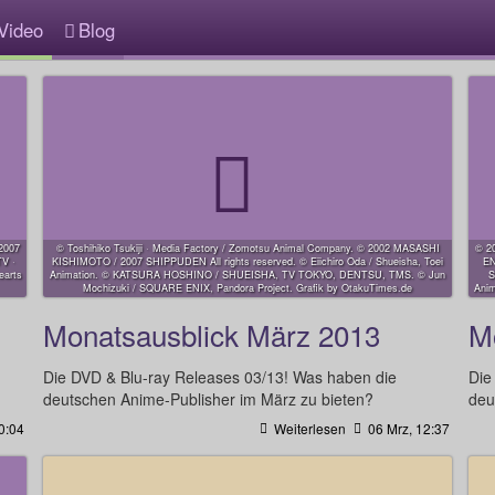
Video
Blog
2007
© Toshihiko Tsukiji · Media Factory / Zomotsu Animal Company. © 2002 MASASHI
© 2
TV ·
KISHIMOTO / 2007 SHIPPUDEN All rights reserved. © Eiichiro Oda / Shueisha, Toei
EN
earts
Animation. © KATSURA HOSHINO / SHUEISHA, TV TOKYO, DENTSU, TMS. © Jun
S
Mochizuki / SQUARE ENIX, Pandora Project. Grafik by OtakuTimes.de
Anim
Monatsausblick März 2013
M
Die DVD & Blu-ray Releases 03/13! Was haben die
Die
deutschen Anime-Publisher im März zu bieten?
deu
0:04
Weiterlesen
06 Mrz, 12:37