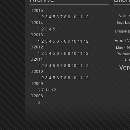
2015
Action
1
2
3
4
5
6
7
8
9
10
11
12
2014
Boys Lo
1
2
3
4
5
Dragon B
2013
Free-TV
1
2
3
4
5
6
7
8
9
10
11
12
2012
N
Musik
1
2
3
4
5
6
7
8
9
10
11
12
Pokémo
2011
Un
Ver
1
2
3
4
5
6
7
8
9
10
11
12
2010
1
2
3
4
5
6
7
8
9
10
11
12
2009
6
7
11
12
2008
6