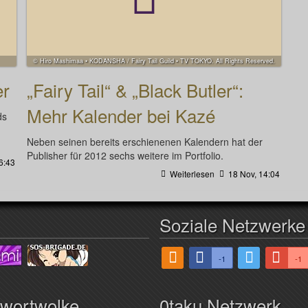
© Hiro Mashimaa • KODANSHA / Fairy Tail Guild • TV TOKYO. All Rights Reserved.
er
„Fairy Tail“ & „Black Butler“:
Mehr Kalender bei Kazé
ds
Neben seinen bereits erschienenen Kalendern hat der
Publisher für 2012 sechs weitere im Portfolio.
6:43
Weiterlesen
18 Nov, 14:04
Soziale Netzwerke
-1
-1
hwortwolke
0taku Netzwerk