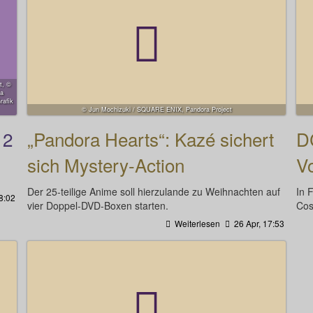
t, ©
ia
rafik
© Jun Mochizuki / SQUARE ENIX, Pandora Project
12
„Pandora Hearts“: Kazé sichert
D
sich Mystery-Action
V
Der 25-teilige Anime soll hierzulande zu Weihnachten auf
In 
8:02
vier Doppel-DVD-Boxen starten.
Cos
Weiterlesen
26 Apr, 17:53