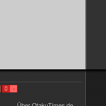
-1
Über OtakuTimes.de