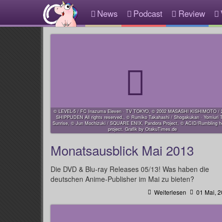
News
Podcast
Review
© LEVEL-5 / FC Inazuma Eleven · TV TOKYO, © 2002 MASASHI KISHIMOTO / 
SHIPPUDEN All rights reserved., © Rumiko Takahashi / Shogakukan · Yomiuri 
Sunrise, © Jun Mochizuki / SQUARE ENIX, Pandora Project, © ACID/Rumbling h
project. Grafik by OtakuTimes.de
Monatsausblick Mai 2013
Die DVD & Blu-ray Releases 05/13! Was haben die
deutschen Anime-Publisher im Mai zu bieten?
Weiterlesen
01 Mai, 2