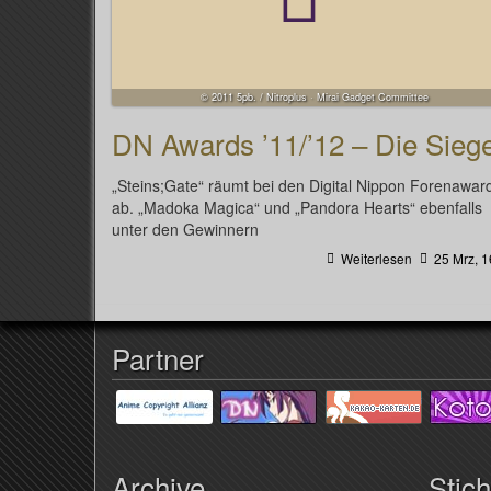
© 2011 5pb. / Nitroplus · Mirai Gadget Committee
DN Awards ’11/’12 – Die Sieg
„Steins;Gate“ räumt bei den Digital Nippon Forenawar
ab. „Madoka Magica“ und „Pandora Hearts“ ebenfalls
unter den Gewinnern
Weiterlesen
25 Mrz, 1
Partner
Archive
Stic