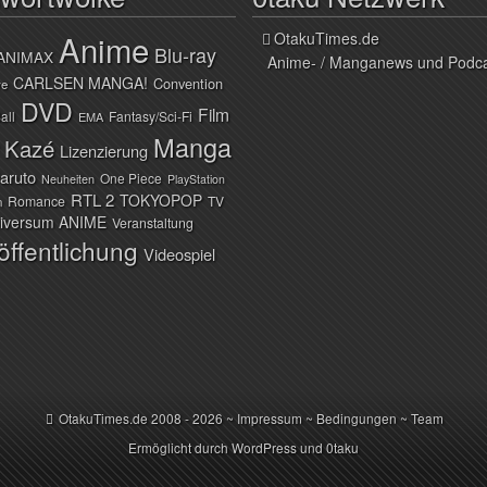
Anime
OtakuTimes.de
Blu-ray
ANIMAX
Anime- / Manganews und Podc
CARLSEN MANGA!
Convention
ve
DVD
Film
all
Fantasy/Sci-Fi
EMA
Manga
Kazé
Lizenzierung
aruto
One Piece
Neuheiten
PlayStation
RTL 2
TOKYOPOP
Romance
TV
n
iversum ANIME
Veranstaltung
öffentlichung
Videospiel
OtakuTimes.de
2008 - 2026 ~
Impressum
~
Bedingungen
~
Team
Ermöglicht durch
WordPress
und
0taku