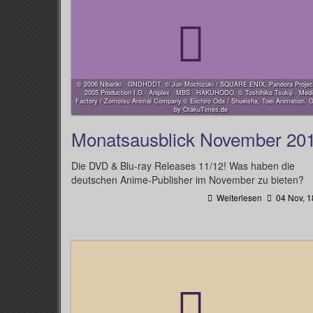
© 2006 Nibariki · GNDHDDT, © Jun Mochizuki / SQUARE ENIX, Pandora Projec
2005 Production I.G · Aniplex · MBS · HAKUHODO, © Toshihiko Tsukiji · Med
Factory / Zomotsu Animal Company.© Eiichiro Oda / Shueisha, Toei Animation. G
by OtakuTimes.de
Monatsausblick November 20
Die DVD & Blu-ray Releases 11/12! Was haben die
deutschen Anime-Publisher im November zu bieten?
Weiterlesen
04 Nov, 1