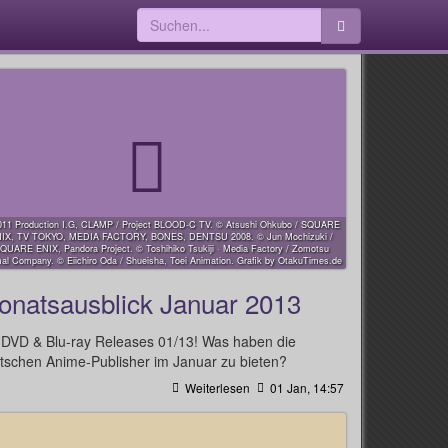
011 Production I.G, CLAMP / Project BLOOD-C TV. © Atsushi Ohkubo / SQUARE
IX, TV TOKYO, MEDIA FACTORY, BONES, DENTSU 2008. © Jun Mochizuki /
QUARE ENIX, Pandora Project. © Toshihiko Tsukiji · Media Factory / Zomotsu
al Company. © Eiichiro Oda / Shueisha, Toei Animation. Grafik by OtakuTimes.de
onatsausblick Januar 2013
 DVD & Blu-ray Releases 01/13! Was haben die
tschen Anime-Publisher im Januar zu bieten?
Weiterlesen
01 Jan, 14:57