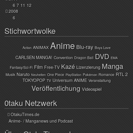
6
7
11
12
2008
6
Stichwortwolke
Anime
Blu-ray
ANIMAX
Action
Boys Love
DVD
CARLSEN MANGA!
Convention
Dragon Ball
EMA
Manga
Kazé
Film
Lizenzierung
Free-TV
Fantasy/Sci-Fi
Naruto
RTL 2
Musik
One Piece
Romance
Pokémon
Neuheiten
PlayStation
TOKYOPOP
Universum ANIME
TV
Veranstaltung
Veröffentlichung
Videospiel
0taku Netzwerk
OtakuTimes.de
Anime- / Manganews und Podcast