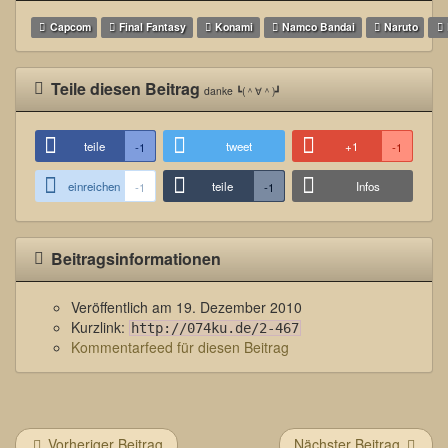
Capcom
Final Fantasy
Konami
Namco Bandai
Naruto
Teile diesen Beitrag
danke ┗(＾∀＾)┛
teile
tweet
+1
-1
-1
einreichen
teile
Infos
-1
-1
Beitragsinformationen
Veröffentlich am
19. Dezember 2010
Kurzlink:
http://074ku.de/2-467
Kommentarfeed für diesen Beitrag
Vorheriger Beitrag
Nächster Beitrag