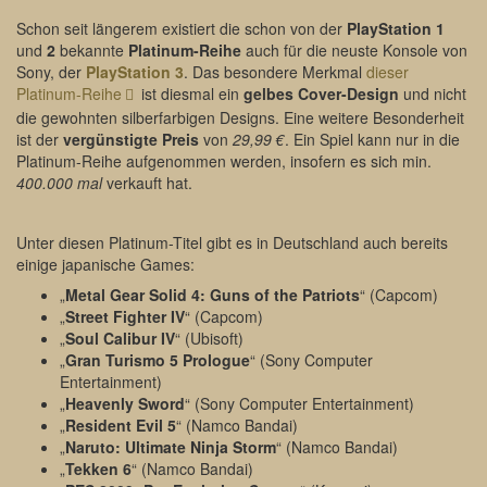
Schon seit längerem existiert die schon von der
PlayStation 1
und
2
bekannte
Platinum-Reihe
auch für die neuste Konsole von
Sony, der
PlayStation 3
. Das besondere Merkmal
dieser
Platinum-Reihe
ist diesmal ein
gelbes Cover-Design
und nicht
die gewohnten silberfarbigen Designs. Eine weitere Besonderheit
ist der
vergünstigte Preis
von
29,99 €
. Ein Spiel kann nur in die
Platinum-Reihe aufgenommen werden, insofern es sich min.
400.000 mal
verkauft hat.
Unter diesen Platinum-Titel gibt es in Deutschland auch bereits
einige japanische Games:
„
Metal Gear Solid 4: Guns of the Patriots
“ (Capcom)
„
Street Fighter IV
“ (Capcom)
„
Soul Calibur IV
“ (Ubisoft)
„
Gran Turismo 5 Prologue
“ (Sony Computer
Entertainment)
„
Heavenly Sword
“ (Sony Computer Entertainment)
„
Resident Evil 5
“ (Namco Bandai)
„
Naruto: Ultimate Ninja Storm
“ (Namco Bandai)
„
Tekken 6
“ (Namco Bandai)