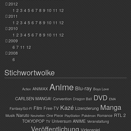
2012
1
2
3
4
5
6
7
8
9
10
11
12
2011
1
2
3
4
5
6
7
8
9
10
11
12
2010
1
2
3
4
5
6
7
8
9
10
11
12
2009
6
7
11
12
2008
6
Stichwortwolke
Anime
Blu-ray
ANIMAX
Action
Boys Love
DVD
CARLSEN MANGA!
Convention
Dragon Ball
EMA
Manga
Kazé
Film
Lizenzierung
Free-TV
Fantasy/Sci-Fi
Naruto
RTL 2
Musik
One Piece
Romance
Pokémon
Neuheiten
PlayStation
TOKYOPOP
Universum ANIME
TV
Veranstaltung
Veröffentlichung
Videospiel