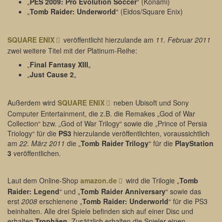
„
PES 2009: Pro Evolution Soccer
“ (Konami)
„
Tomb Raider: Underworld
“ (Eidos/Square Enix)
SQUARE ENIX
veröffentlicht hierzulande am
11. Februar 2011
zwei weitere Titel mit der Platinum-Reihe:
„
Final Fantasy XIII
„
„
Just Cause 2
„
Außerdem wird
SQUARE ENIX
neben Ubisoft und Sony
Computer Entertainment, die z.B. die Remakes „God of War
Collection“ bzw. „God of War Trilogy“ sowie die „Prince of Persia
Triology“ für die
PS3
hierzulande veröffentlichten, voraussichtlich
am
22. März 2011
die „
Tomb Raider Trilogy
“ für die
PlayStation
3
veröffentlichen.
Laut dem Online-Shop
amazon.de
wird die Trilogie „
Tomb
Raider: Legend
“ und „
Tomb Raider Anniversary
“ sowie das
erst
2008
erschienene „
Tomb Raider: Underworld
“ für die PS3
beinhalten. Alle drei Spiele befinden sich auf einer Disc und
erhalten
Trophäen
. Zusätzlich erhalten die Spieler einen