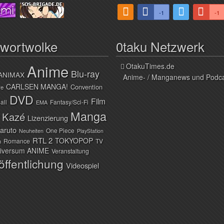
-1
-1
hwortwolke
0taku Netzwerk
Anime
OtakuTimes.de
Blu-ray
ANIMAX
Anime- / Manganews und Podc
CARLSEN MANGA!
Convention
ve
DVD
Film
all
Fantasy/Sci-Fi
EMA
Manga
Kazé
Lizenzierung
aruto
One Piece
Neuheiten
PlayStation
RTL 2
TOKYOPOP
Romance
TV
n
iversum ANIME
Veranstaltung
öffentlichung
Videospiel