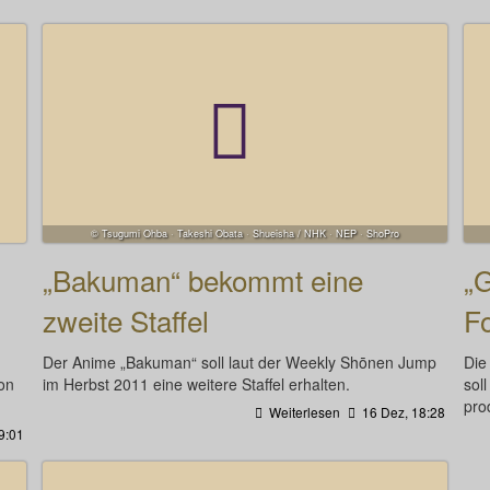
© Tsugumi Ohba · Takeshi Obata · Shueisha / NHK · NEP · ShoPro
„Bakuman“ bekommt eine
„
zweite Staffel
F
Der Anime „Bakuman“ soll laut der Weekly Shōnen Jump
Die
on
im Herbst 2011 eine weitere Staffel erhalten.
sol
pro
Weiterlesen
16 Dez, 18:28
9:01