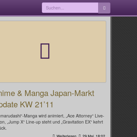
nime & Manga Japan-Markt
pdate KW 21’11
umarudashi“-Manga wird animiert, „Ace Attorney“ Live-
ion, „Jump X“ Line-up steht und „Gravitation EX“ kehrt
ück.
Weiterlesen
29 Mai, 18:02