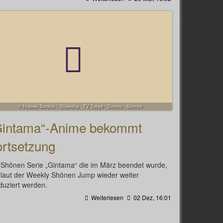
© Hideaki Sorachi / Shūeisha · TV Tokyo · Dentsu · Sunrise
Gintama“-Anime bekommt
ortsetzung
 Shōnen Serie „Gintama“ die im März beendet wurde,
l laut der Weekly Shōnen Jump wieder weiter
duziert werden.
Weiterlesen
02 Dez, 16:01