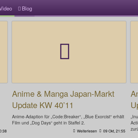
Video
Blog
Anime & Manga Japan-Markt
A
Update KW 40’11
U
Anime-Adaption für „Code:Breaker“, „Blue Exorcist“ erhält
„In
Film und „Dog Days“ geht in Staffel 2.
Act
zur
0:38
Weiterlesen
09 Okt, 21:55