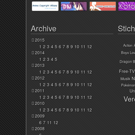
Archive
Stic
2015
Action
1
2
3
4
5
6
7
8
9
10
11
12
2014
Boys Lo
1
2
3
4
5
Dragon B
2013
Free-TV
1
2
3
4
5
6
7
8
9
10
11
12
2012
N
Musik
1
2
3
4
5
6
7
8
9
10
11
12
Pokémo
2011
Un
Ver
1
2
3
4
5
6
7
8
9
10
11
12
2010
1
2
3
4
5
6
7
8
9
10
11
12
2009
6
7
11
12
2008