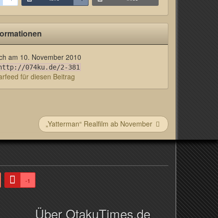
formationen
lich am
10. November 2010
http://074ku.de/2-381
feed für diesen Beitrag
„Yatterman“ Realfilm ab November
-1
Über OtakuTimes.de