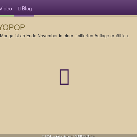
Video
Blog
OKYOPOP
anga ist ab Ende November in einer limitierten Auflage erhältlich.
© 2004 by Akira Amano / SHUEISHA Inc.