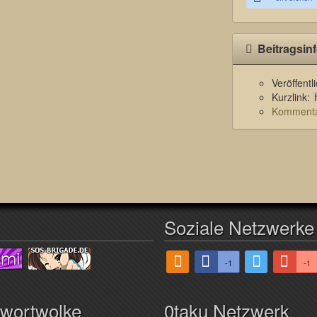
Beitragsin
Veröffent
Kurzlink:
Kommentar
Soziale Netzwerke
-1
-1
hwortwolke
0taku Netzwerk