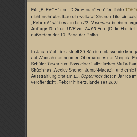
Für „BLEACH“ und „D.Gray-man“ veröffentlichte
TOKY
nicht mehr abrufbar) ein weiterer Shōnen-Titel ein sol
„
Reborn!
“ wird es ab dem
22. November
in einem
eig
Auflage
für einen UVP von 24,95 Euro (D) im Handel 
außerdem der 19. Band der Reihe.
In Japan läuft der aktuell 30 Bände umfassende Manga
auf Wunsch des neunten Oberhauptes der Vongola-F
Schüler
Tsuna
zum Boss einer italienischen Mafia-Fami
Shūeishas ‚Weekly Shonen Jump‘-Magazin und erhiel
Ausstrahlung erst am
25. September
diesen Jahres im
veröffentlicht „Reborn!“ hierzulande seit
2007
.