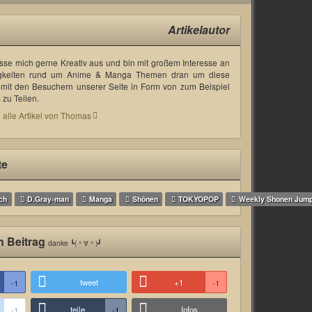
Artikelautor
asse mich gerne Kreativ aus und bin mit großem Interesse an
gkeiten rund um Anime & Manga Themen dran um diese
mit den Besuchern unserer Seite in Form von zum Beispiel
zu Teilen.
 alle Artikel von Thomas
te
ch
D.Gray-man
Manga
Shōnen
TOKYOPOP
Weekly Shonen Jum
n Beitrag
danke ┗(＾∀＾)┛
tweet
+1
-1
-1
teile
Infos
-1
-1