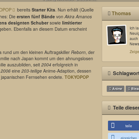
OPOP
bereits
Starter Kits
. Nun erhält (Quelle
Thomas
ches: Die
ersten fünf Bände
von
Akira Amanos
ens designten Schuber
sowie
limitierter
Ich l
geben. Ebenfalls an diesem Datum erscheint
Neui
auch 
News 
Zeige
 rund um den kleinen Auftragskiller
Reborn
, der
amilie nach Japan kommt um den ahnungslosen
lie auszubilden, seit
2004
erfolgreich in
t
2006
eine
203-teilige
Anime-Adaption, dessen
Schlagwor
 japanischen Fernsehen endete.
TOKYOPOP
Anime
Blea
Teile diese
teile
einreichen