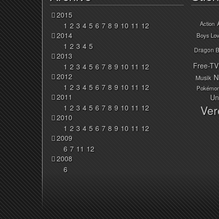
2015
Action
1
2
3
4
5
6
7
8
9
10
11
12
2014
Boys Lo
1
2
3
4
5
Dragon B
2013
Free-TV
1
2
3
4
5
6
7
8
9
10
11
12
2012
N
Musik
1
2
3
4
5
6
7
8
9
10
11
12
Pokémo
2011
Un
Ver
1
2
3
4
5
6
7
8
9
10
11
12
2010
1
2
3
4
5
6
7
8
9
10
11
12
2009
6
7
11
12
2008
6