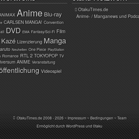
Anime
OtakuTimes.de
Blu-ray
ANIMAX
Anime- / Manganews und Podc
CARLSEN MANGA!
Convention
ve
DVD
Film
all
Fantasy/Sci-Fi
EMA
Manga
Kazé
Lizenzierung
aruto
One Piece
Neuheiten
PlayStation
RTL 2
TOKYOPOP
Romance
TV
n
iversum ANIME
Veranstaltung
öffentlichung
Videospiel
OtakuTimes.de
2008 - 2026 ~
Impressum
~
Bedingungen
~
Team
Ermöglicht durch
WordPress
und
0taku