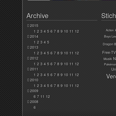
Archive
Stic
2015
Action
1
2
3
4
5
6
7
8
9
10
11
12
2014
Boys Lo
1
2
3
4
5
Dragon B
2013
Free-TV
1
2
3
4
5
6
7
8
9
10
11
12
2012
N
Musik
1
2
3
4
5
6
7
8
9
10
11
12
Pokémo
2011
Un
Ver
1
2
3
4
5
6
7
8
9
10
11
12
2010
1
2
3
4
5
6
7
8
9
10
11
12
2009
6
7
11
12
2008
6