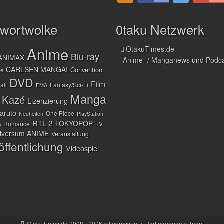
hwortwolke
0taku Netzwerk
Anime
OtakuTimes.de
Blu-ray
ANIMAX
Anime- / Manganews und Podc
CARLSEN MANGA!
Convention
ve
DVD
Film
all
Fantasy/Sci-Fi
EMA
Manga
Kazé
Lizenzierung
aruto
One Piece
Neuheiten
PlayStation
RTL 2
TOKYOPOP
Romance
TV
n
iversum ANIME
Veranstaltung
öffentlichung
Videospiel
OtakuTimes.de
2008 - 2026 ~
Impressum
~
Bedingungen
~
Team