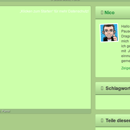
„Klicken zum Starten“ für mehr Datenschutz!
Nico
Hall
Pause
Drag
mich 
ich g
mit 
einma
gern
Zeige
Schlagwor
, Pierrot
Teile diese