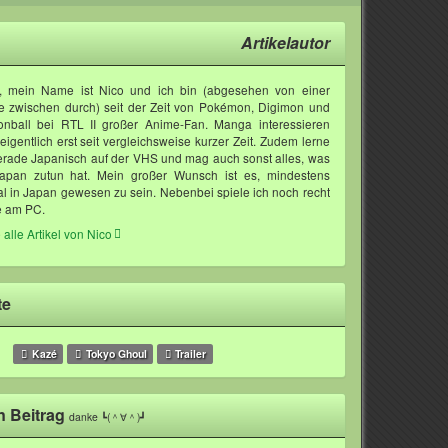
Artikelautor
o, mein Name ist Nico und ich bin (abgesehen von einer
 zwischen durch) seit der Zeit von Pokémon, Digimon und
onball bei RTL II großer Anime-Fan. Manga interessieren
eigentlich erst seit vergleichsweise kurzer Zeit. Zudem lerne
erade Japanisch auf der VHS und mag auch sonst alles, was
Japan zutun hat. Mein großer Wunsch ist es, mindestens
l in Japan gewesen zu sein. Nebenbei spiele ich noch recht
e am PC.
 alle Artikel von Nico
te
Kazé
Tokyo Ghoul
Trailer
n Beitrag
danke ┗(＾∀＾)┛