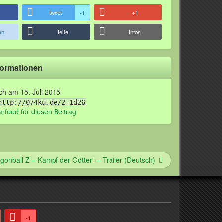
tweet
+1
-1
en
teile
Infos
formationen
lich am
15. Juli 2015
http://074ku.de/2-1d26
feed für diesen Beitrag
gonball Z – Kampf der Götter“ – Trailer (Deutsch)
-1