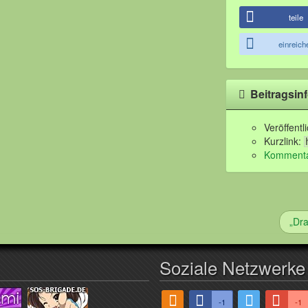
teile
einreich
Beitragsin
Veröffent
Kurzlink:
Kommentar
„Dra
Soziale Netzwerke
-1
-1