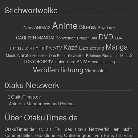
Stichwortwolke
Anime
Blu-ray
ANIMAX
Action
Boys Love
DVD
CARLSEN MANGA!
Convention
Dragon Ball
EMA
Manga
Kazé
Film
Lizenzierung
Free-TV
Fantasy/Sci-Fi
Naruto
RTL 2
Musik
One Piece
Romance
Pokémon
Neuheiten
PlayStation
TOKYOPOP
Universum ANIME
TV
Veranstaltung
Veröffentlichung
Videospiel
0taku Netzwerk
OtakuTimes.de
Anime- / Manganews und Podcast
Über OtakuTimes.de
OtakuTimes.de ist, als Teil des 0taku Netzwerks, ein nicht-
kommerzielles redaktionelles Onlineangebot von Fans für Fans