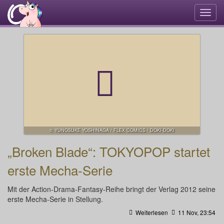
Navi
umsc
© YUNOSUKE YOSHINAGA / FLEX COMICS / DOKI-DOKI
„Broken Blade“: TOKYOPOP startet
erste Mecha-Serie
Mit der Action-Drama-Fantasy-Reihe bringt der Verlag 2012 seine
erste Mecha-Serie in Stellung.
Weiterlesen
11 Nov, 23:54