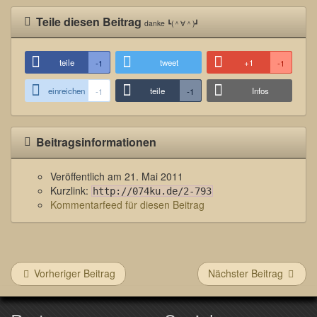
Teile diesen Beitrag
danke ┗(＾∀＾)┛
teile
tweet
+1
-1
-1
einreichen
teile
Infos
-1
-1
Beitragsinformationen
Veröffentlich am
21. Mai 2011
Kurzlink:
http://074ku.de/2-793
Kommentarfeed für diesen Beitrag
Vorheriger Beitrag
Nächster Beitrag