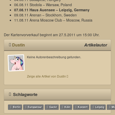
06.08.11 Stodola – Warsaw, Poland
07.08.11 Haus Auensee – Leipzig, Germany
09.08.11 Arenan – Stockhom, Sweden
11.08.11 Arena Moscow Club – Moscow, Russia
Der Kartenvorverkauf beginnt am 27.5.2011 um 15:00 Uhr.
Dustin
Artikelautor
Keine Autorenbeschreibung gefunden.
Zeige alle Artikel von Dustin
Schlagworte
Berlin
Europatour
Gackt
Köln
Konzert
Leipzig
Mü