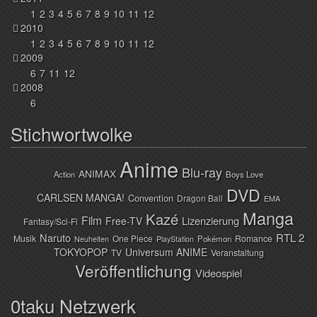
1
2
3
4
5
6
7
8
9
10
11
12
2010
1
2
3
4
5
6
7
8
9
10
11
12
2009
6
7
11
12
2008
6
Stichwortwolke
Anime
Blu-ray
ANIMAX
Action
Boys Love
DVD
CARLSEN MANGA!
Convention
Dragon Ball
EMA
Manga
Kazé
Film
Lizenzierung
Free-TV
Fantasy/Sci-Fi
Naruto
RTL 2
Musik
One Piece
Romance
Pokémon
Neuheiten
PlayStation
TOKYOPOP
Universum ANIME
TV
Veranstaltung
Veröffentlichung
Videospiel
0taku Netzwerk