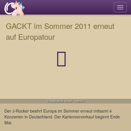
Navi
umsc
GACKT im Sommer 2011 erneut
auf Europatour
© GAN-SHIN GmbH • GACKT
Der J-Rocker beehrt Europa im Sommer erneut mitsamt 4
Konzerten in Deutschland. Der Kartenvorverkauf beginnt Ende
Mai.