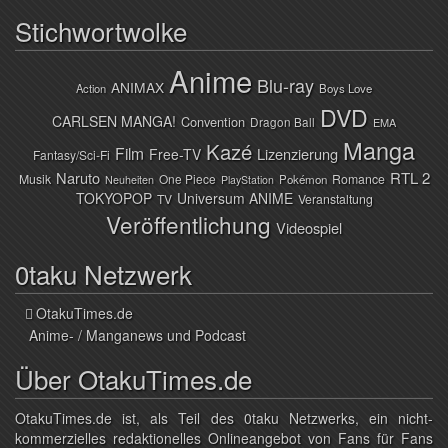
Stichwortwolke
Anime
Blu-ray
ANIMAX
Action
Boys Love
DVD
CARLSEN MANGA!
Convention
Dragon Ball
EMA
Manga
Kazé
Film
Lizenzierung
Free-TV
Fantasy/Sci-Fi
Naruto
RTL 2
Musik
One Piece
Romance
Pokémon
Neuheiten
PlayStation
TOKYOPOP
Universum ANIME
TV
Veranstaltung
Veröffentlichung
Videospiel
0taku Netzwerk
OtakuTimes.de
Anime- / Manganews und Podcast
Über OtakuTimes.de
OtakuTimes.de ist, als Teil des 0taku Netzwerks, ein nicht-
kommerzielles redaktionelles Onlineangebot von Fans für Fans