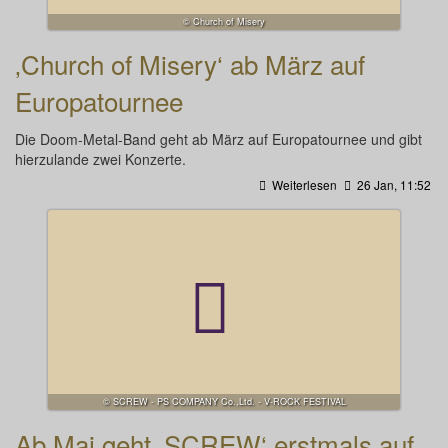
© Church of Misery
‚Church of Misery‘ ab März auf
Europatournee
Die Doom-Metal-Band geht ab März auf Europatournee und gibt
hierzulande zwei Konzerte.
Weiterlesen
26 Jan, 11:52
© SCREW - PS COMPANY Co.,Ltd. - V-ROCK FESTIVAL
Ab Mai geht ‚SCREW‘ erstmals auf