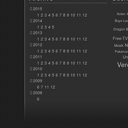
2015
Action
1
2
3
4
5
6
7
8
9
10
11
12
2014
Boys Lo
1
2
3
4
5
Dragon B
2013
Free-TV
1
2
3
4
5
6
7
8
9
10
11
12
2012
N
Musik
1
2
3
4
5
6
7
8
9
10
11
12
Pokémo
2011
Un
Ver
1
2
3
4
5
6
7
8
9
10
11
12
2010
1
2
3
4
5
6
7
8
9
10
11
12
2009
6
7
11
12
2008
6