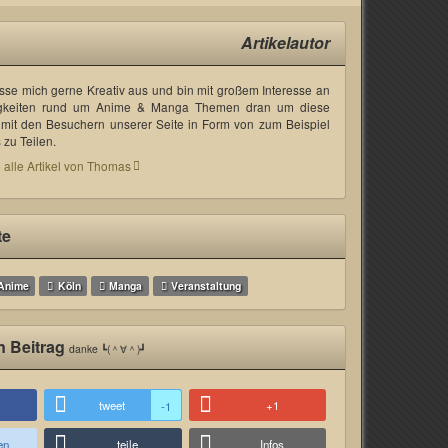
Artikelautor
asse mich gerne Kreativ aus und bin mit großem Interesse an
gkeiten rund um Anime & Manga Themen dran um diese
mit den Besuchern unserer Seite in Form von zum Beispiel
zu Teilen.
 alle Artikel von Thomas
te
Anime
Köln
Manga
Veranstaltung
n Beitrag
danke ┗(＾∀＾)┛
tweet
+1
-1
en
teile
Infos