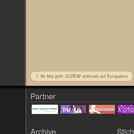
Ab Mai geht ‚SCREW‘ erstmals auf Europatour
Partner
Archive
Stic