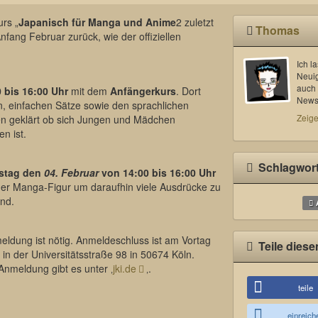
rs „
Japanisch für Manga und Anime
2 zuletzt
Thomas
fang Februar zurück, wie der offiziellen
Ich l
Neui
auch 
0 bis 16:00 Uhr
mit dem
Anfängerkurs
. Dort
News 
, einfachen Sätze sowie den sprachlichen
Zeige
n geklärt ob sich Jungen und Mädchen
n ist.
Schlagwor
stag den
04. Februar
von 14:00 bis 16:00 Uhr
-oder Manga-Figur um daraufhin viele Ausdrücke zu
ind.
eldung ist nötig. Anmeldeschluss ist am Vortag
Teile diese
t in der Universitätsstraße 98 in 50674 Köln.
Anmeldung gibt es unter ‚
jki.de
‚.
teile
einreich