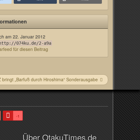
formationen
lich am
22. Januar 2012
http://074ku.de/2-a9a
feed für diesen Beitrag
 bringt „Barfuß durch Hiroshima“ Sonderausgabe
-1
Über OtakuTimes.de