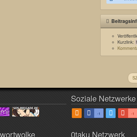
Beitragsin
Veröffent
Kurzlink:
Kommentar
SZ
Soziale Netzwerke
-1
-1
hwortwolke
0taku Netzwerk