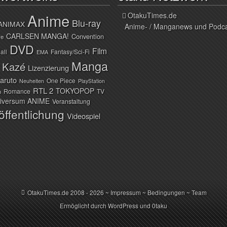
Anime
OtakuTimes.de
Blu-ray
ANIMAX
Anime- / Manganews und Podc
CARLSEN MANGA!
Convention
ve
DVD
Film
all
Fantasy/Sci-Fi
EMA
Manga
Kazé
Lizenzierung
aruto
One Piece
Neuheiten
PlayStation
RTL 2
TOKYOPOP
Romance
TV
n
iversum ANIME
Veranstaltung
öffentlichung
Videospiel
OtakuTimes.de
2008 - 2026 ~
Impressum
~
Bedingungen
~
Team
Ermöglicht durch
WordPress
und
0taku